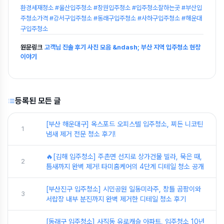
환경세재청소 #울산입주청소 #창원입주청소 #입주청소잘하는곳 #부산입
주청소가격 #강서구입주청소 #동래구입주청소 #사하구입주청소 #해운대
구입주청소
원문링크
고객님 진솔 후기 사진 모음 &ndash; 부산 지역 입주청소 현장
이야기
등록된 모든 글
[부산 해운대구] 옥스포드 오피스텔 입주청소, 찌든 니코틴
1
냄새 제거 전문 청소 후기!
🔥[김해 입주청소] 주촌면 선지로 상가건물 빌라, 묵은 때,
2
틈새까지 완벽 제거! 타미홈케어의 4단계 디테일 청소 공개
[부산진구 입주청소] 시민공원 일동미라주, 창틀 곰팡이와
3
서랍장 내부 분진까지 완벽 제거한 디테일 청소 후기
[동래구 입주청소] 사직동 유로캐슬 아파트, 입주청소 10년