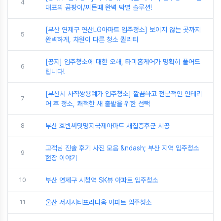
4
대표의 곰팡이/찌든때 완벽 박멸 솔루션!
[부산 연제구 연산LG아파트 입주청소] 보이지 않는 곳까지
5
완벽하게, 차원이 다른 청소 퀄리티
[공지] 입주청소에 대한 오해, 타미홈케어가 명확히 풀어드
6
립니다!
[부산시 사직쌍용예가 입주청소] 깔끔하고 전문적인 인테리
7
어 후 청소, 쾌적한 새 출발을 위한 선택
8
부산 호반써밋명지국제아파트 새집증후군 시공
고객님 진솔 후기 사진 모음 &ndash; 부산 지역 입주청소
9
현장 이야기
10
부산 연제구 시청역 SK뷰 아파트 입주청소
11
울산 서사시티프라디움 아파트 입주청소