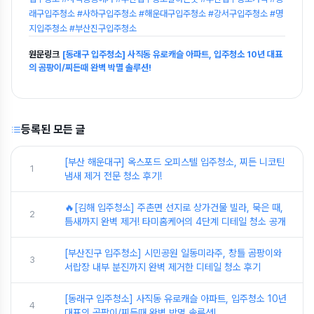
래구입주청소 #사하구입주청소 #해운대구입주청소 #강서구입주청소 #명
지입주청소 #부산진구입주청소
원문링크
[동래구 입주청소] 사직동 유로캐슬 아파트, 입주청소 10년 대표
의 곰팡이/찌든때 완벽 박멸 솔루션!
등록된 모든 글
[부산 해운대구] 옥스포드 오피스텔 입주청소, 찌든 니코틴
1
냄새 제거 전문 청소 후기!
🔥[김해 입주청소] 주촌면 선지로 상가건물 빌라, 묵은 때,
2
틈새까지 완벽 제거! 타미홈케어의 4단계 디테일 청소 공개
[부산진구 입주청소] 시민공원 일동미라주, 창틀 곰팡이와
3
서랍장 내부 분진까지 완벽 제거한 디테일 청소 후기
[동래구 입주청소] 사직동 유로캐슬 아파트, 입주청소 10년
4
대표의 곰팡이/찌든때 완벽 박멸 솔루션!