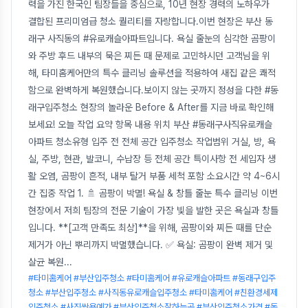
력을 가진 한국인 팀장들을 중심으로, 10년 현장 경력의 노하우가
결합된 프리미엄급 청소 퀄리티를 자랑합니다.이번 현장은 부산 동
래구 사직동의 #유로캐슬아파트입니다. 욕실 줄눈의 심각한 곰팡이
와 주방 후드 내부의 묵은 찌든 때 문제로 고민하시던 고객님을 위
해, 타미홈케어만의 특수 클리닝 솔루션을 적용하여 새집 같은 쾌적
함으로 완벽하게 복원했습니다.보이지 않는 곳까지 정성을 다한 #동
래구입주청소 현장의 놀라운 Before & After를 지금 바로 확인해
보세요! 오늘 작업 요약 항목 내용 위치 부산 #동래구사직유로캐슬
아파트 청소유형 입주 전 전체 공간 입주청소 작업범위 거실, 방, 욕
실, 주방, 현관, 발코니, 수납장 등 전체 공간 특이사항 전 세입자 생
활 오염, 곰팡이 흔적, 내부 탈거 부품 세척 포함 소요시간 약 4~6시
간 집중 작업 1. 🚿 곰팡이 박멸! 욕실 & 창틀 줄눈 특수 클리닝 이번
현장에서 저희 팀장의 전문 기술이 가장 빛을 발한 곳은 욕실과 창틀
입니다. **[고객 만족도 최상]**을 위해, 곰팡이와 찌든 때를 단순
제거가 아닌 뿌리까지 박멸했습니다. ✅ 욕실: 곰팡이 완벽 제거 및
살균 복원
...
#타미홈케어 #부산입주청소 #타미홈케어 #유로캐슬아파트 #동래구입주
청소 #부산입주청소 #사직동유로캐슬입주청소 #타미홈케어 #친환경세제
입주청소 #사직쌍용예가 #부산입주청소잘하는곳 #부산입주청소가격 #동