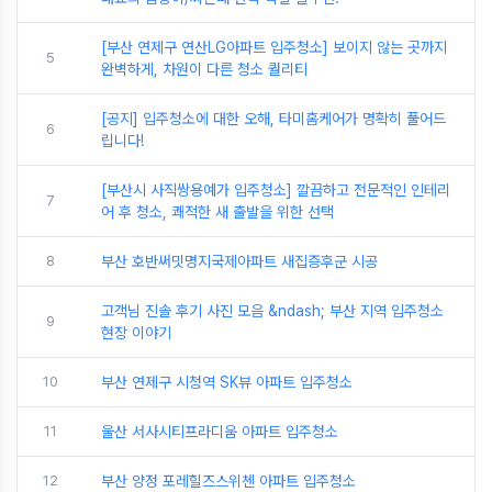
[부산 연제구 연산LG아파트 입주청소] 보이지 않는 곳까지
5
완벽하게, 차원이 다른 청소 퀄리티
[공지] 입주청소에 대한 오해, 타미홈케어가 명확히 풀어드
6
립니다!
[부산시 사직쌍용예가 입주청소] 깔끔하고 전문적인 인테리
7
어 후 청소, 쾌적한 새 출발을 위한 선택
8
부산 호반써밋명지국제아파트 새집증후군 시공
고객님 진솔 후기 사진 모음 &ndash; 부산 지역 입주청소
9
현장 이야기
10
부산 연제구 시청역 SK뷰 아파트 입주청소
11
울산 서사시티프라디움 아파트 입주청소
12
부산 양정 포레힐즈스위첸 아파트 입주청소