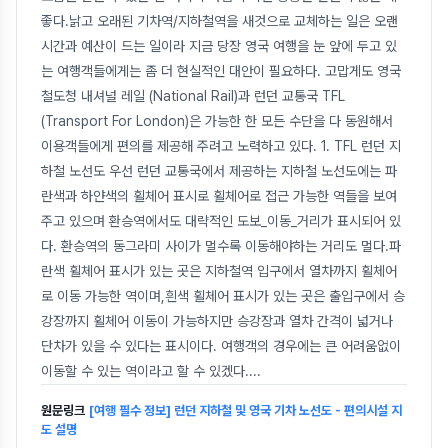
좋다.낡고 오래된 기차역/지하철역을 새것으로 교체하는 일은 오랜
시간과 예산이 드는 일이라 지금 당장 영국 여행을 눈 앞에 두고 있
는 여행객들에게는 좀 더 현실적인 대안이 필요하다. 고맙게도 영국
철도청 내셔널 레일 (National Rail)과 런던 교통국 TFL
(Transport For London)은 가능한 한 모든 수단을 다 동원해서
이용객들에게 편의를 제공해 주려고 노력하고 있다. 1. TFL 런던 지
하철 노선도 우선 런던 교통국에서 제공하는 지하철 노선도에는 파
란색과 하얀색의 휠체어 표시로 휠체어로 접근 가능한 역들을 보여
주고 있으며 환승역에서도 대략적인 도보_이동_거리가 표시되어 있
다. 환승역의 동그라미 사이가 멀수록 이동해야하는 거리도 멀다.파
란색 휠체어 표시가 있는 곳은 지하철역 입구에서 열차까지 휠체어
로 이동 가능한 역이며,흰색 휠체어 표시가 있는 곳은 출입구에서 승
강장까지 휠체어 이동이 가능하지만 승강장과 열차 간격이 넓거나
단차가 있을 수 있다는 표시이다. 여행객의 경우에는 큰 어려움없이
이동할 수 있는 역이라고 할 수 있겠다.
...
원문링크
[여행 필수 정보] 런던 지하철 및 영국 기차 노선도 - 편의시설 지
도 설명