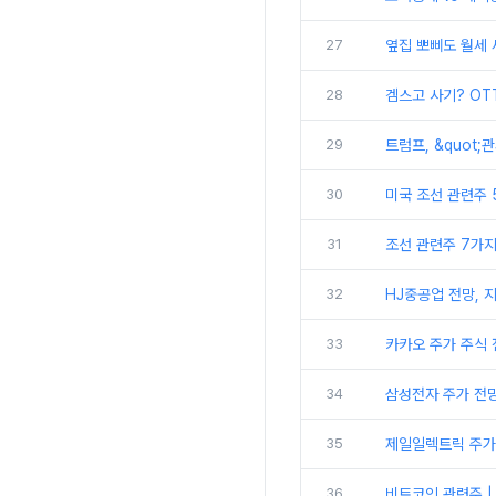
27
옆집 뽀삐도 월세 
28
겜스고 사기? OT
29
트럼프, &quot
30
미국 조선 관련주 5
31
조선 관련주 7가지
32
HJ중공업 전망, 
33
카카오 주가 주식 
34
삼성전자 주가 전망
35
제일일렉트릭 주가 
36
비트코인 관련주 | 