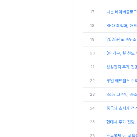
17
나는 네이버블로그
18
SEO 최적화, 애
19
2025년도 중위소
20
3인가구, 월 천도
21
삼성전자 주가 전망
22
부업 애드센스 수익
23
34% 고수익, 중
24
중국의 초저가 전
25
현대차 주가 전망,
26
소득공제 vs 세액