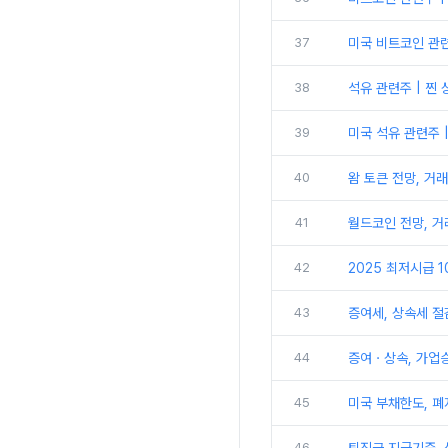
37
미국 비트코인 관련주
38
석유 관련주 | 찐 
39
미국 석유 관련주 |
40
왐 토큰 전망, 거
41
월드코인 전망, 거
42
2025 최저시급 1
43
증여세, 상속세 절
44
증여ㆍ상속, 가업승
45
미국 부채한도, 폐
46