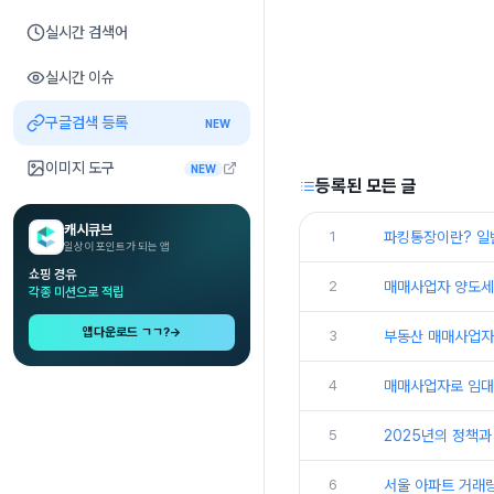
실시간 검색어
실시간 이슈
구글검색 등록
NEW
이미지 도구
NEW
등록된 모든 글
캐시큐브
1
파킹통장이란? 일반
일상이 포인트가 되는 앱
쇼핑 경유
2
매매사업자 양도세 
각종 미션으로 적립
앱다운로드 ㄱㄱ?
→
3
부동산 매매사업자
4
매매사업자로 임대를
5
2025년의 정책과
6
서울 아파트 거래량