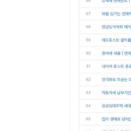
56
상속세 면제한도 |
57
파월 임기는 언제까
58
청년도약계좌 해지
59
애드포스트 클릭률 
60
증여세 세율 | 면
61
네이버 포스트 종료
62
양극화로 치솓는 대
63
자동차세 납부기간 
64
공공임대주택 세대
65
집이 경매로 넘어간