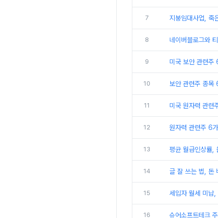
7
지붕임대사업, 죽은
8
네이버블로그와 티스
9
미국 보안 관련주 6
10
보안 관련주 종목 6
11
미국 원자력 관련주 
12
원자력 관련주 6가지
13
평균 월급인상률,
14
글 잘 쓰는 법, 돈
15
세입자 월세 미납,
16
슈어소프트테크 주가