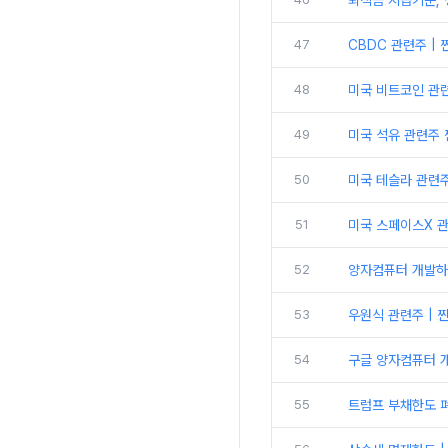
퇴직금 지급기준, 
47
CBDC 관련주 | 
48
미국 비트코인 관련주
49
미국 석유 관련주 찐
50
미국 테슬라 관련주 
51
미국 스페이스X 관련
52
양자컴퓨터 개발하
53
우원식 관련주 | 찐
54
구글 양자컴퓨터 개
55
트럼프 부채한도 