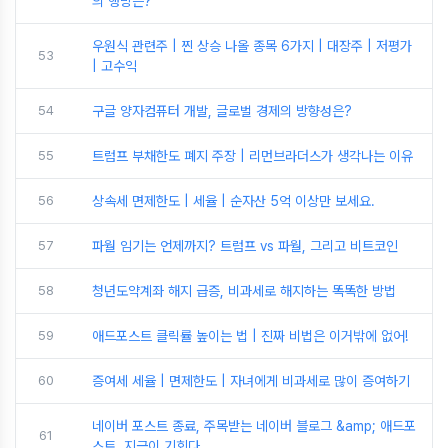
의 행방은?
우원식 관련주 | 찐 상승 나올 종목 6가지 | 대장주 | 저평가
53
| 고수익
54
구글 양자컴퓨터 개발, 글로벌 경제의 방향성은?
55
트럼프 부채한도 폐지 주장 | 리먼브라더스가 생각나는 이유
56
상속세 면제한도 | 세율 | 순자산 5억 이상만 보세요.
57
파월 임기는 언제까지? 트럼프 vs 파월, 그리고 비트코인
58
청년도약계좌 해지 급증, 비과세로 해지하는 똑똑한 방법
59
애드포스트 클릭률 높이는 법 | 진짜 비법은 이거밖에 없어!
60
증여세 세율 | 면제한도 | 자녀에게 비과세로 많이 증여하기
네이버 포스트 종료, 주목받는 네이버 블로그 &amp; 애드포
61
스트, 지금이 기회다.