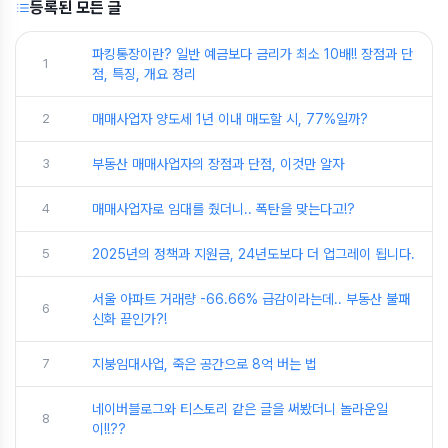
등록된 모든 글
파킹통장이란? 일반 예금보다 금리가 최소 10배!! 장점과 단
1
점, 특징, 개요 정리
2
매매사업자 양도세 1년 이내 매도할 시, 77%일까?
3
부동산 매매사업자의 장점과 단점, 이것만 알자
4
매매사업자로 임대를 줬더니.. 폭탄을 맞는다고!?
5
2025년의 정책과 지원금, 24년도보다 더 업그레이 됩니다.
서울 아파트 거래량 -66.66% 급감이라는데.. 부동산 불패
6
신화 끝인가?!
7
지붕임대사업, 죽은 공간으로 8억 버는 법
네이버블로그와 티스토리 같은 글을 써봤더니 놀라운일
8
이!!??