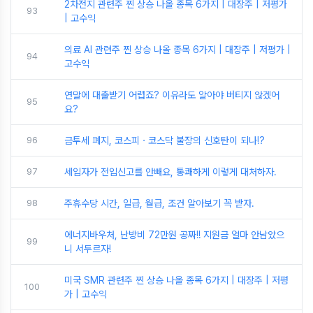
2차전지 관련주 찐 상승 나올 종목 6가지 | 대장주 | 저평가
93
| 고수익
의료 AI 관련주 찐 상승 나올 종목 6가지 | 대장주 | 저평가 |
94
고수익
연말에 대출받기 어렵죠? 이유라도 알아야 버티지 않겠어
95
요?
96
금투세 폐지, 코스피ㆍ코스닥 불장의 신호탄이 되나!?
97
세입자가 전입신고를 안빼요, 통쾌하게 이렇게 대처하자.
98
주휴수당 시간, 일급, 월급, 조건 알아보기 꼭 받자.
에너지바우처, 난방비 72만원 공짜!! 지원금 얼마 안남았으
99
니 서두르자!
미국 SMR 관련주 찐 상승 나올 종목 6가지 | 대장주 | 저평
100
가 | 고수익