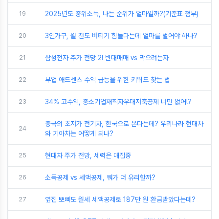
19
2025년도 중위소득, 나는 순위가 얼마일까?(기준표 첨부)
20
3인가구, 월 천도 버티기 힘들다는데 얼마를 벌어야 하나?
21
삼성전자 주가 전망 2! 반대매매 vs 막으려는자
22
부업 애드센스 수익 급등을 위한 키워드 찾는 법
23
34% 고수익, 중소기업재직자우대저축공제 너만 없어!?
중국의 초저가 전기차, 한국으로 온다는데? 우리나라 현대차
24
와 기아차는 어떻게 되나?
25
현대차 주가 전망, 세력은 매집중
26
소득공제 vs 세액공제, 뭐가 더 유리할까?
27
옆집 뽀삐도 월세 세액공제로 187만 원 환급받았다는데?