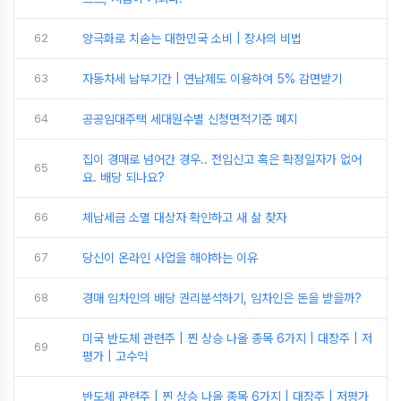
62
양극화로 치솓는 대한민국 소비 | 장사의 비법
63
자동차세 납부기간 | 연납제도 이용하여 5% 감면받기
64
공공임대주택 세대원수별 신청면적기준 폐지
집이 경매로 넘어간 경우.. 전입신고 혹은 확정일자가 없어
65
요. 배당 되나요?
66
체납세금 소멸 대상자 확인하고 새 삶 찾자
67
당신이 온라인 사업을 해야하는 이유
68
경매 임차인의 배당 권리분석하기, 임차인은 돈을 받을까?
미국 반도체 관련주 | 찐 상승 나올 종목 6가지 | 대장주 | 저
69
평가 | 고수익
반도체 관련주 | 찐 상승 나올 종목 6가지 | 대장주 | 저평가