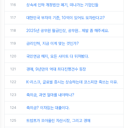
116
상속세 인하 개정법안 폐기, 떠나가는 기업인들
117
대한민국 부자의 기준, 10억이 있어도 모자란다고?
118
2025년 공무원 월급인상, 공무원.. 제발 좀 해주세요.
119
금리인하, 지금 이게 맞는 것인가?
120
국민연금 해지, 모든 사이트 다 뒤져봤다.
121
경매, 9년만의 역대 최다진행건수 등장
122
K-리스크, 글로벌 증시는 상승하는데 코스피만 죽쓰는 이유.
123
축의금, 과연 얼마를 내야하나?
124
축의금? 이자없는 대출이다.
125
트럼프가 쏘아올린 자산시장, 그리고 경매