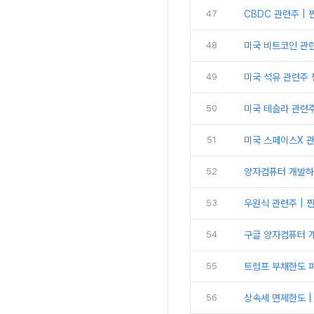
47
CBDC 관련주 | 
48
미국 비트코인 관련주
49
미국 석유 관련주 찐
50
미국 테슬라 관련주 
51
미국 스페이스X 관련
52
양자컴퓨터 개발하
53
우원식 관련주 | 찐
54
구글 양자컴퓨터 개
55
트럼프 부채한도 
56
상속세 면제한도 |