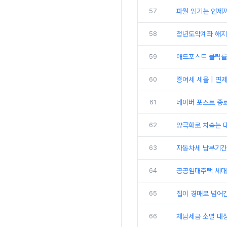
57
파월 임기는 언제까
58
청년도약계좌 해지
59
애드포스트 클릭률 
60
증여세 세율 | 면
61
네이버 포스트 종료
62
양극화로 치솓는 대
63
자동차세 납부기간 
64
공공임대주택 세대
65
집이 경매로 넘어간
66
체납세금 소멸 대상