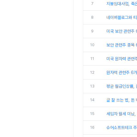
7
지붕임대사업, 죽은
8
네이버블로그와 티스
9
미국 보안 관련주 6
10
보안 관련주 종목 6
11
미국 원자력 관련주 
12
원자력 관련주 6가지
13
평균 월급인상률,
14
글 잘 쓰는 법, 돈
15
세입자 월세 미납,
16
슈어소프트테크 주가