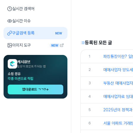
실시간 검색어
실시간 이슈
구글검색 등록
NEW
등록된 모든 글
이미지 도구
NEW
1
파킹통장이란? 일반
캐시큐브
일상이 포인트가 되는 앱
2
매매사업자 양도세 
쇼핑 경유
각종 미션으로 적립
3
부동산 매매사업자
앱다운로드 ㄱㄱ?
→
4
매매사업자로 임대를
5
2025년의 정책과
6
서울 아파트 거래량