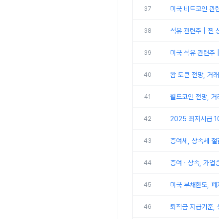
37
미국 비트코인 관련주
38
석유 관련주 | 찐 
39
미국 석유 관련주 |
40
왐 토큰 전망, 거
41
월드코인 전망, 거
42
2025 최저시급 1
43
증여세, 상속세 절
44
증여ㆍ상속, 가업승
45
미국 부채한도, 폐
46
퇴직금 지급기준, 