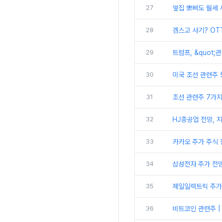
27
옆집 뽀삐도 월세 
28
겜스고 사기? OT
29
트럼프, &quot
30
미국 조선 관련주 5
31
조선 관련주 7가지
32
HJ중공업 전망, 
33
카카오 주가 주식 
34
삼성전자 주가 전망
35
제일일렉트릭 주가 
36
비트코인 관련주 | 