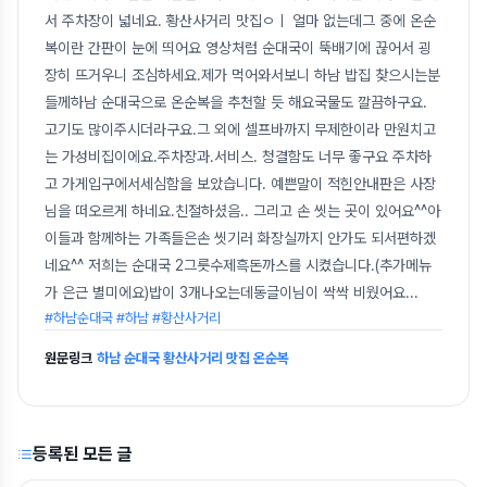
서 주차장이 넓네요. 황산사거리 맛집ㅇㅣ 얼마 없는데그 중에 온순
복이란 간판이 눈에 띄어요 영상처럼 순대국이 뚝배기에 끊어서 굉
장히 뜨거우니 조심하세요.제가 먹어와서보니 하남 밥집 찾으시는분
들께하남 순대국으로 온순복을 추천할 듯 해요국물도 깔끔하구요.
고기도 많이주시더라구요.그 외에 셀프바까지 무제한이라 만원치고
는 가성비집이에요.주차장과.서비스. 청결함도 너무 좋구요 주차하
고 가게입구에서세심함을 보았습니다. 예쁜말이 적힌안내판은 사장
님을 떠오르게 하네요.친절하셨음.. 그리고 손 씻는 곳이 있어요^^아
이들과 함께하는 가족들은손 씻기러 화장실까지 안가도 되서편하겠
네요^^ 저희는 순대국 2그릇수제흑돈까스를 시켰습니다.(추가메뉴
가 은근 별미에요)밥이 3개나오는데동글이님이 싹싹 비웠어요
...
#하남순대국 #하남 #황산사거리
원문링크
하남 순대국 황산사거리 맛집 온순복
등록된 모든 글