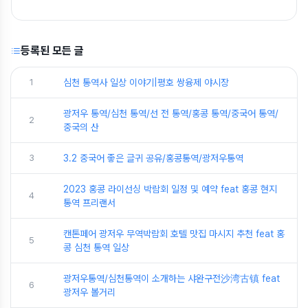
등록된 모든 글
1
심천 통역사 일상 이야기|평호 쌍융제 야시장
광저우 통역/심천 통역/선 전 통역/홍콩 통역/중국어 통역/
2
중국의 산
3
3.2 중국어 좋은 글귀 공유/홍콩통역/광저우통역
2023 홍콩 라이선싱 박람회 일정 및 예약 feat 홍콩 현지
4
통역 프리랜서
캔톤페어 광저우 무역박람회 호텔 맛집 마시지 추천 feat 홍
5
콩 심천 통역 일상
광저우통역/심천통역이 소개하는 샤완구전沙湾古镇 feat
6
광저우 볼거리