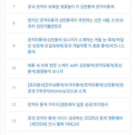
7
중국 광저우 보묵원 벚꽃놀이 ft 심천통역 광저우통역
현지인 광저우통역 심천통역이 추천하는 선전 사찰 大华兴
8
寺ft 심천가볼만한곳
광저우통역/심천통역 모니카가 소개하는 겨울 눈 축제/하얼
9
빈 빙등제 빙설대세계/중국 겨울여행 ft 홍콩 통역/비즈니스
통역
태풍 속 위파 현장 스케치 with 심천통역/광저우통역/포산
10
통역/홍콩통역 모니카
【프리랜서】장쑤성통역/쑤저우통역/창저우통역/난징통역/한
11
중영 3개국어/monica/강소성 소개
12
광저우 통역 가이드|캔톤페어 일정 공유|프리랜서
중국 광저우 통역 가이드 공유하는 2026년 춘계 캔톤페어
13
（제139회) 전시 품목 카테고리