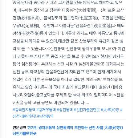
중국 당나라 송나라 시대의 고서원을 건축 양식으로 채택하고 있으
며,내부에는 웅장하고 장관한 대웅봉전(大雄宝殿)，신비로운 묘상
건경(妙相禅境)，불국정토의 칠보연지(七宝莲池)，고민을 없애는
무량대(无量梯)，장엄하고 아름다운“관음좌련”(观音坐莲)과 베토
성상(韦驮圣像)등이 있습니다.이곳의 경치도 매우 아름답고 동부화
교성을 내려다볼 수 있으며,태산관 같은 산봉우리와 유럽과 같은 성
곽도 볼 수 있습니다.<심천통역 선전통역 광저우통역 모니카가 여긴
너무 좋아 여기서 하루 종일 시간을 보낼 수 있어요> 현지인 광저우
통역 심천통역이 추천하는 선전 사찰 ft 심천가볼만한곳 대화흥사는
심천 동부 화교성의 관음좌련산에 자리잡고 있으며,현재 세계에서
유일한 4개 다른 관음보살을 하나로 결합한 야외 금박 부처상을 보
유하고 있습니다.동시에 국내 최초의 불교문화 태마 호텔인 대화흥
사보리호텔와,불교문화를 주제로 한 국내 최초의 멀티미디어 <천음
>天音등의 고급 공연도 마련되어 있습니다.
...
#중국현지통역 #광저우통역 #심천통역 #선전가볼만한곳 #大华兴寺 #
심천가볼만한곳 #선전통역
원문링크
현지인 광저우통역 심천통역이 추천하는 선전 사찰 大华兴寺ft
심천가볼만한곳