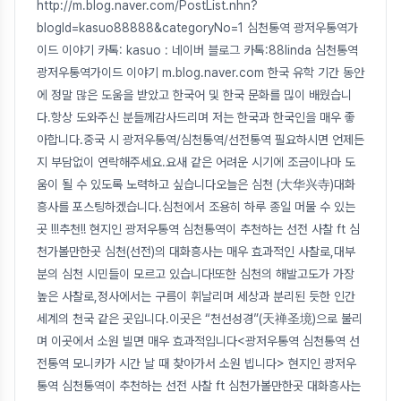
http://m.blog.naver.com/PostList.nhn?
blogId=kasuo88888&categoryNo=1 심천통역 광저우통역가
이드 이야기 카톡: kasuo : 네이버 블로그 카톡:88linda 심천통역
광저우통역가이드 이야기 m.blog.naver.com 한국 유학 기간 동안
에 정말 많은 도움을 받았고 한국어 및 한국 문화를 믾이 배웠습니
다.항상 도와주신 분들께감사드리며 저는 한국과 한국인을 매우 좋
아합니다.중국 시 광저우통역/심천통역/선전통역 필요하시면 언제든
지 부담없이 연락해주세요.요새 같은 어려운 시기에 조금이나마 도
움이 될 수 있도록 노력하고 싶습니다오늘은 심천 (大华兴寺)대화
흥사를 포스팅하겠습니다.심천에서 조용히 하루 종일 머물 수 있는
곳 !!!추천!! 현지인 광저우통역 심천통역이 추천하는 선전 사찰 ft 심
천가볼만한곳 심천(선전)의 대화흥사는 매우 효과적인 사찰로,대부
분의 심천 시민들이 모르고 있습니다!또한 심천의 해발고도가 가장
높은 사찰로,정사에서는 구름이 휘날리며 세상과 분리된 듯한 인간
세계의 천국 같은 곳입니다.이곳은 “천선성경”(天禅圣境)으로 불리
며 이곳에서 소원 빌면 매우 효과적입니다<광저우통역 심천통역 선
전통역 모니카가 시간 날 때 찾아가서 소원 빕니다> 현지인 광저우
통역 심천통역이 추천하는 선전 사찰 ft 심천가볼만한곳 대화흥사는