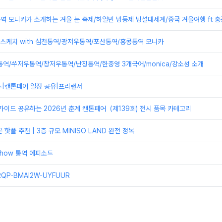
 모니카가 소개하는 겨울 눈 축제/하얼빈 빙등제 빙설대세계/중국 겨울여행 ft 홍
 스케치 with 심천통역/광저우통역/포산통역/홍콩통역 모니카
통역/쑤저우통역/창저우통역/난징통역/한중영 3개국어/monica/강소성 소개
드|캔톤페어 일정 공유|프리랜서
가이드 공유하는 2026년 춘계 캔톤페어（제139회) 전시 품목 카테고리
핫플 추천 | 3층 규모 MINISO LAND 완전 정복
show 통역 에피소드
QP-BMAI2W-UYFUUR