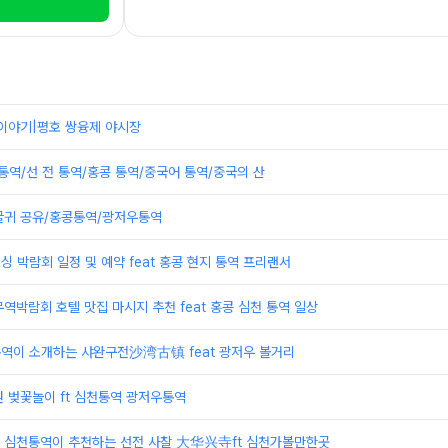
 이야기|평호 쌍융제 야시장
통역/선 전 통역/홍콩 통역/중국어 통역/중국의 산
 글귀 공유/홍콩통역/광저우통역
선싱 박람회 일정 및 예약 feat 홍콩 현지 통역 프리랜서
역박람회 호텔 맛집 마시지 추천 feat 홍콩 심천 통역 일상
역이 소개하는 샤완구전沙湾古镇 feat 광저우 볼거리
 벚꽃놀이 ft 심천통역 광저우통역
 심천통역이 추천하는 선전 사찰 大华兴寺ft 심천가볼만한곳