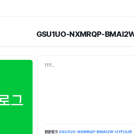
GSU1UO-NXMRQP-BMAI2
1111
...
원문링크
GSU1UO-NXMRQP-BMAI2W-UYFUUR