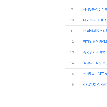
9
광저우통역/심천통역
10
태풍 속 위파 현장
11
【프리랜서】장쑤성
12
광저우 통역 가이
13
중국 광저우 통역 
14
심천통역|심천 동문 
15
심천통역 | GET 
16
GSU1UO-NXMR