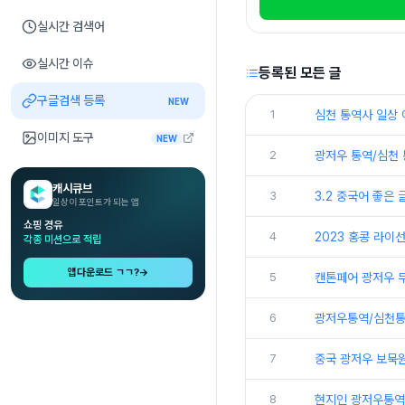
실시간 검색어
실시간 이슈
등록된 모든 글
구글검색 등록
NEW
1
심천 통역사 일상
이미지 도구
NEW
2
광저우 통역/심천 
캐시큐브
3
3.2 중국어 좋은
일상이 포인트가 되는 앱
쇼핑 경유
4
2023 홍콩 라이
각종 미션으로 적립
앱다운로드 ㄱㄱ?
→
5
캔톤페어 광저우 무
6
광저우통역/심천통
7
중국 광저우 보묵원
8
현지인 광저우통역