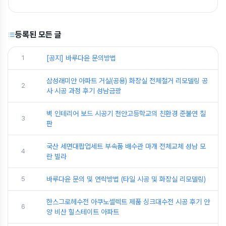
등록된 모든 글
1
[공지] 바루다윤 문의방법
삼성래미안 아파트 거실(공용) 화장실 전체철거 리모델링 공
2
사 시공 과정 후기 성남금광
벽 인테리어 보드 시공기 천안고등학교의 친환경 준불연 칠
3
판
국산 세면대팝업세트 부속품 배수관 마개 전체교체 성남 모
4
란 빌라
5
바루다윤 문의 및 연락방법 (타일 시공 및 화장실 리모델링)
한스그로헤수전 아쿠노셀렉트 제품 싱크대수전 시공 후기 안
6
양 비산 힐스테이트 아파트