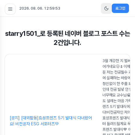
2026. 08. 06. 12:59:53
로그인
starry1501_
로 등록된 네이버 블로그 포스트 수는
2
건입니다.
3월 개강한 지 벌써 
어가네요🫢🌷이제 곧
둔 저는 전공필수 과
에 실패하는 바람에 
정신없이 한 주를 보
인데 전공 빌넣 안 받
너무해요 교수님😭그
도 설레는 마음 가득
렌즈 5기 발대식에 
다!비전공자인 저의 
[공지] [대외활동]효성프렌즈 5기 발대식 다녀왔어
효성프렌즈 발대식 후
요! 비전공자 ESG 서포터즈💚
터 들려드릴게요 두근
프렌즈 발대식💙 이날