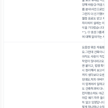
물 보고 휴대폰 바꿨
양해 바람🥲 처음 방
룹 본사!사진으로만 
그런지 더 신기했어
웰컴 음료도 받고 제 
자리에서 설레는 마음
식을 기다렸습니다♡⸜(
˂˶)⸝♡ 효성그룹과 
에 대해 알아가는 시간
요즘엔 뭐든 자동화가
요.그런데 건축이나 
아직도 사람이 직접 손
작업이 많더라고요.자료
면 붙이고, 법령 확인
시 정리해서 보고서로
까지 생각보다 오랜 
된대요.저희 아버지가 
이 업계에서 일하고 
도 건축학과에 다니고
런지평소에도 야근 얘
마감 얘기 자주 들어서
히 알고 있었답니다🥲
렇게 하나하나 수작업