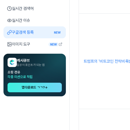
실시간 검색어
실시간 이슈
구글검색 등록
NEW
이미지 도구
NEW
캐시큐브
트럼프의 '비트코인 전략비축법
일상이 포인트가 되는 앱
쇼핑 경유
각종 미션으로 적립
앱다운로드 ㄱㄱ?
→