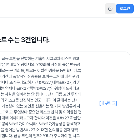
로그인
스트 수는
3
건입니다.
 급등 코인을 선별하는 기술적 시그널과 리스크 경고
담은 썸네일 안녕하세요. 암호화폐 시장의 높은 변동성
때로는 큰 기회를, 때로는 아찔한 위험을 동반합니다.특
단기간에 폭발적인 상승률을 보이는 코인에 대한 관심
언제나 뜨거운데요.하지만 &#x27;대박&#x27;의 꿈
는 언제나 &#x27;쪽박&#x27;의 위험이 도사리고
는 사실을 잊어서는 안 됩니다. 단기 급등 코인 투자의
와 리스크를 상징하는 인포그래픽 이 글에서는 단기
[내부링크]
 가능성이 있는 코인을 선별하는 몇 가지 방법론과 시
, 그리고 무엇보다 중요한 리스크 관리 및 이익실현 전
 대해 이야기해보고자 합니다.이것은 &#x27;확실한
 공식&#x27;이 아니라, &#x27;가능성을 탐색하고
을 줄이는 방법&#x27;에 대한 논의임을 먼저 명확
밝힙니다. 급등 코인의 전조? 우리가 주목해야 할 시그