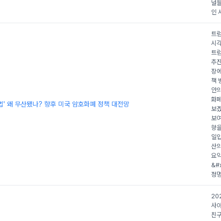
널들
인 
트럼
시각
트럼
추진
장에
책 
안의
화폐
' 왜 무산됐나? 향후 미국 암호화폐 정책 대전망
보겠
보여
향을
일입
산의
요약
&#
정명
20
사야
친구