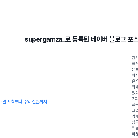
supergamza_
로 등록된 네이버 블로그 포
단기
를 
은 
히 
은 
뒤에
있다
기회
시그널 포착부터 수익 실현까지
급등
그널
략에
성공
위험
히 