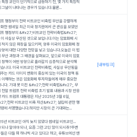
 특정 코인이 단기적으로 급등하기 전, 몇 가지 특징적
시그널이 나타나는 경우가 있습니다.물론
...
프 행정부의 전략 비트코인 비축법 무산을 강렬하게
화한 썸네일 최근 미국 정치권에서 큰 관심을 모았던
프 행정부의 &#x27;비트코인 전략비축법&#x27;
이 사실상 무산된 것으로 보입니다.이는 암호화폐 시
 적지 않은 파장을 일으키며, 향후 미국의 암호화폐 정
방향에 대한 다양한 전망을 낳고 있습니다.오늘은 이 법
 무산 과정과 그 배경을 살펴보고, 앞으로 미국의 암호
 정책이 어떤 방향으로 흘러갈지 심층적으로 분석해
[내부링크]
습니다. 미국 비트코인 전략비축법, 사실상 무산됨을
주는 카드 이미지 변화의 중심에 있는 미국의 정책 동
 이해하는 것은 암호화폐 투자자들에게 매우 중요한
니다. 기대 못 미친 &#x27;전략 비축법&#x27;, 무
 전말 트럼프 전략 비축법 초기 발표 내용과 시장 반응
 카드 트럼프 대통령은 지난 2025년 3월 6일,
x27;전략 비트코인 비축 자산&#x27; 설립에 관한 행
령에 서명했습니다.하지만 시장의 큰 기대와는
...
25년 비트코인 아직 늦지 않았다 썸네일 비트코인...
 되나 말아야 되나, 요즘 그런 고민 많이 되시쥬?주변
들은 다들 뭐 하나씩 사고 있다고 하고, 유튜브에선 맨