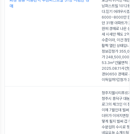
화성 능동 서동탄역 우남퍼스트빌 31평 저렴한 경
보권에 위치한 대단지
매
남퍼스트빌 1012동 
다.믿기 어려우시겠지만
6000~8000만 원
던 31평 아파트가 2억
원에 경매로 나온 상
세 시세만 해도 2억 4
수준이라, 이건 정말 
활짝 열린 상태입니다.
정보감정가 355,00
가 248,500,000
53.3㎡건물면적 3
2025.08.11사건번
경90650 경매로 사
이득일까?감정가 3억 
청주지웰시티푸르지오
청주시 흥덕구 대농로 
로그의 체크인 이 장소
이제 7월인데 벌써 이
더위가 이어지면장마 
떻게 될지 벌써 겁 부
수분섭취 수시로 챙겨야
네요오늘 소개드릴 