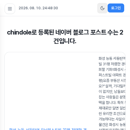
2026. 08. 10. 24:48:30
로그인
chindole
로 등록된 네이버 블로그 포스트 수는
2
건입니다.
화성 능동 서동탄역 
빌 31평 저렴한 경매
회할 기회!!화성시 서
퍼스트빌 아파트 경매 
평)요즘 부동산 시장,
요?“살까, 기다릴까”
이 없지만, 남들보다 
잡는 사람들은 분명 이
택을 합니다. 특히 부
제대로만 알면 일반 
씬 유리한 조건으로 내
가능하다는 사실!이번
물건은 화성시 능동, 