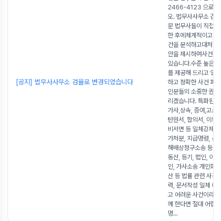
2466-4123 으로
오. 법무사사무소 검
문 법무사들이 직접 
한 후에체계적이고 
건을 분석하고대처방
안을 제시하며사건을
있습니다.수준 높은 
를 제공해 드리고 있습
[공지] 법무사사무소 검율로 변경되었습니다
하고 정확한 사건 파
인분들의 소중한 권리
리겠습니다. 특화된 형
가사,상속, 증여,고소장
탄원서, 합의서, 이의
비서면 등 일체강제집행
가처분, 지급명령, 공
해배상청구소송 등 민
동산, 등기, 법인, 이
인, 가사소송 개인회생
산 등 법률 관련 사건
력, 문서작성 일체 어
고 어려운 사건이라도
께 한다면 절대 어렵지
명
...