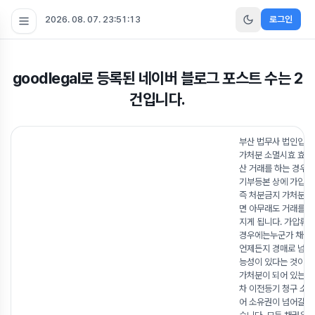
2026. 08. 07. 23:51:13
로그인
goodlegal
로 등록된 네이버 블로그 포스트 수는
2
건입니다.
부산 법무사 법인입니
가처분 소멸시효 효력
산 거래를 하는 경우
기부등본 상에 가압류
즉 처분금지 가처분이
면 아무래도 거래를 
지게 됩니다. 가압류가
경우에는누군가 채권
언제든지 경매로 넘길 
능성이 있다는 것이고
가처분이 되어 있는 
차 이전등기 청구 소
어 소유권이 넘어갈 