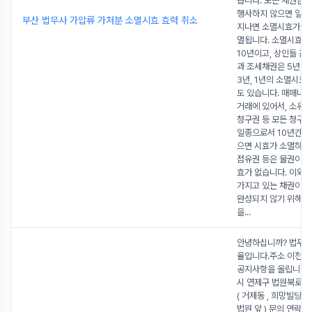
습니다. 모든 채권은 
행사하지 않으면 일정
부산 법무사 가압류 가처분 소멸시효 효력 취소
지나면 소멸시효가 완
멸됩니다. 소멸시효기
10년이고, 상인들 간
과 조세채권은 5년이고
3년, 1년의 소멸시효
도 있습니다. 매매나 
거래에 있어서, 소유
청구권 등 모든 청구
일종으로서 10년간 
으면 시효가 소멸하고,
점유권 등은 물권이므
효가 없습니다. 이와 
가지고 있는 채권이 
완성되지 않기 위해서
을
...
안녕하십니까? 법무사
율입니다.주소 이전을
공지사항을 올립니다.
시 연제구 법원북로 79
( 거제동 , 희망빌딩 )
법원 앞 ) 문의 연락은 