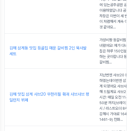
에 있는공주공원 공
이용하였답니다 공주
차장은 이번이 세 번
이 저렴해서 계속 이
것 같아요
...
가성비짱 등갈비찜 집
녀왔어요! 제가 다녀
김해 삼계동 맛집 등골집 매운 갈비찜 2인 묵사발
집은 하루 150인분한
세트
하는 곳이랍니다 등 골
갈비찜
...
지난번엔 샤브20 봉
하였는데이번엔 삼계
게 되었어요 샤브샤브
해 드릴게요 샤브20 
김해 맛집 삼계 샤브20 무한리필 훠궈 샤브샤브 평
시간: 매일 오전 11시 
일런치 뷔페
50분 까지(브레이크타
시 / 라스트오더 8시 
김해시 가야로 164 
1461-9) 전화
...