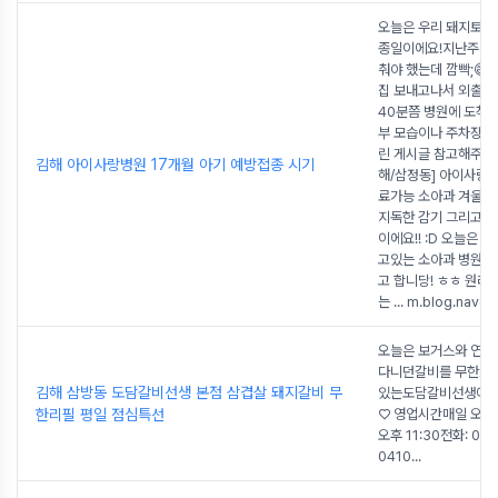
오늘은 우리 돼지토끼
종일이에요!지난주 금
춰야 했는데 깜빡;😅
집 보내고나서 외출준비
40분쯤 병원에 도착
부 모습이나 주차장은
린 게시글 참고해주세
김해 아이사랑병원 17개월 아기 예방접종 시기
해/삼정동] 아이사랑
료가능 소아과 겨울철
지독한 감기 그리고 
이에요!! :D 오늘은 
고있는 소아과 병원을
고 합니당! ㅎㅎ 원래
는 ... m.blog.naver
오늘은 보거스와 연애
다니던갈비를 무한으로
김해 삼방동 도담갈비선생 본점 삼겹살 돼지갈비 무
있는도담갈비선생에 
한리필 평일 점심특선
♡ 영업시간매일 오전 1
오후 11:30전화: 055
0410
...