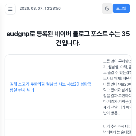
2026. 08. 07. 13:28:51
로그인
eudgnp
로 등록된 네이버 블로그 포스트 수는
35
건입니다.
모든 것이 무제한!소고
기, 월남쌈, 야채, 
로 즐길 수 있는김해 
브샤브 뷔페! 지난주 
김해 소고기 무한리필 월남쌈 샤브 샤브20 봉황점
마를 만나샤브20에서
평일 런치 뷔페
먹고 왔어요 삼계점을
점을 갈까 고민하다가
마 거리가 가까운(?)
제가 전날 미리 예약을
반에 방문
...
비가 추적추적 내리던
녁비비네는 순대전골 