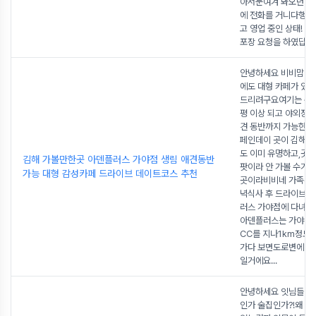
아서눈여겨 봐오던 인
에 전화를 거니다행히
고 영업 중인 상태! 
포장 요청을 하였답니
안녕하세요 비비맘이
에도 대형 카페가 있
드리려구요여기는 규모
평 이상 되고 야외정원
견 동반까지 가능한 
페인데이 곳이 김해 
도 이미 유명하고,곳
김해 가볼만한곳 아덴플러스 가야점 생림 애견동반
팟이라 안 가볼 수가 
가능 대형 감성카페 드라이브 데이트코스 추천
곳이라비비네 가족은 
녁식사 후 드라이브할
러스 가야점에 다녀왔답
아덴플러스는 가야랜
CC를 지나1km정도만
가다 보면도로변에 입
일거에요
...
안녕하세요 잇님들♡
인가 술집인가?!왜 술