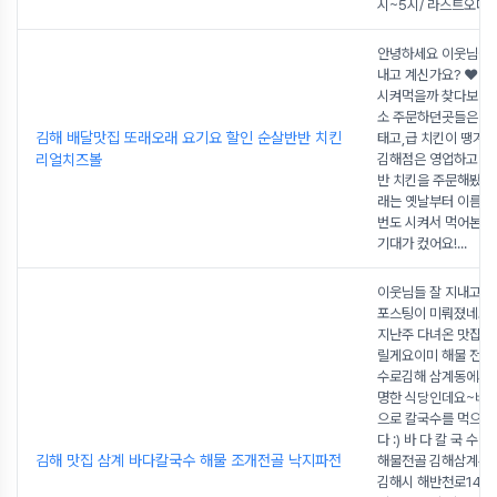
시~5시/ 라스트오더 
안녕하세요 이웃님들!
내고 계신가요? ❤️야
시켜먹을까 찾다보니
소 주문하던곳들은 다
김해 배달맛집 또래오래 요기요 할인 순살반반 치킨
태고,급 치킨이 땡겨 
리얼치즈볼
김해점은 영업하고 
반 치킨을 주문해봤어
래는 옛날부터 이름만
번도 시켜서 먹어본적
기대가 컸어요!
...
이웃님들 잘 지내고 
포스팅이 미뤄졌네요
지난주 다녀온 맛집을
릴게요이미 해물 전골,
수로김해 삼계동에서 
명한 식당인데요~비비
으로 칼국수를 먹으려
다 :) 바 다 칼 국 수
김해 맛집 삼계 바다칼국수 해물 조개전골 낙지파전
해물전골 김해삼계본
김해시 해반천로144번