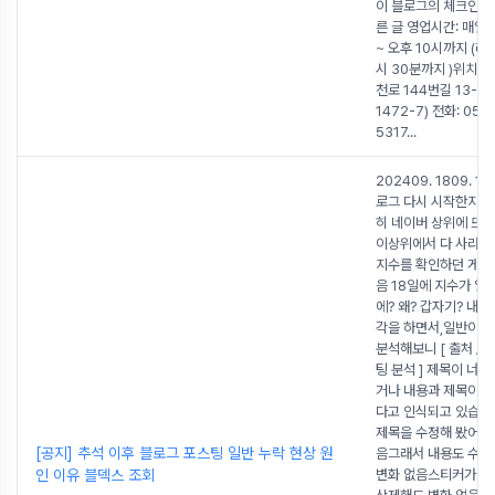
이 블로그의 체크인 이
른 글 영업시간: 매일 
~ 오후 10시까지 (라
시 30분까지 )위치: 
천로 144번길 13-7
1472-7) 전화: 050
5317
...
202409. 1809. 19
로그 다시 시작한지 한
히 네이버 상위에 뜨
이상위에서 다 사라
지수를 확인하던 게 
음 18일에 지수가 일
에? 왜? 갑자기? 내가
각을 하면서,일반이 
분석해보니 [ 출처 / 
팅 분석 ] 제목이 너
거나 내용과 제목이어
다고 인식되고 있습니
제목을 수정해 봤어요.
[공지] 추석 이후 블로그 포스팅 일반 누락 현상 원
음그래서 내용도 수정
인 이유 블덱스 조회
변화 없음스티커가 많