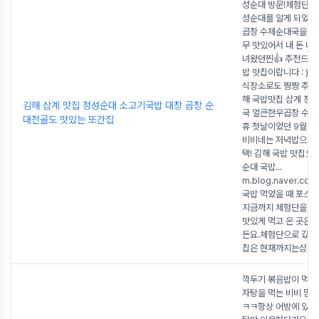
성순대 방문!체험단을
성순대를 알게 되었
곱창 수제순대국을 먹
무 맛있어서 내 돈 내
녀왔던찐👍 추천드리
밥 맛집이랍니다 : )여
식장소로도 짱짱 추천
해 국밥맛집 삼계 정
김해 삼계 맛집 정성순대 소고기국밥 대창 곱창 순
국 얼큰한우곱창 수제
대전골도 맛있는 또간집
휴 첫날이었던 9월 1
비비네는 저녁밥으로 
택! 김해 국밥 맛집으
순대 국밥...
m.blog.naver.co
국밥 먹었을 때 포스
지금까지 체험단을 
맛있게 먹고 온 곳은 
든요.체험단으로 갔던 
집은 현재까지는삼계 
깍두기 볶음밥이 먹고
자탕을 먹는 비비 맘 왔
ㅋㅋ항상 어방에 있는