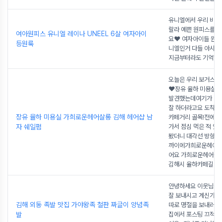
유니엘에서 우리 비비
랄라 예쁜 원피스를 
여아원피스 유니엘 레이나 UNEEL 6살 여자아이
요❤️ 여자아이들 원피
등원룩
니엘인거 다들 아시죠
지금부터라도 기억하기!
오늘은 우리 보거스 머
❤️장유 율하 미용실
발견했는데여기가 남
잘 하더라고요 도착한
장유 율하 미용실 가희로운헤어살롱 김해 헤어샵 남
카페거리 골목!전에 
자 쉐일펌
가서 점심 먹은 적 
봤더니 대각선 방향으
까이에가희로운헤어살
어요 가희로운헤어살
김해시 율하카페길 89
안녕하세요 이웃님들
잘 보내시고 계신가요
김해 외동 족발 맛집 가야왕족 철판 짜글이 양념족
따로 명절을 보내러 
발
집에서 포스팅 끄적 