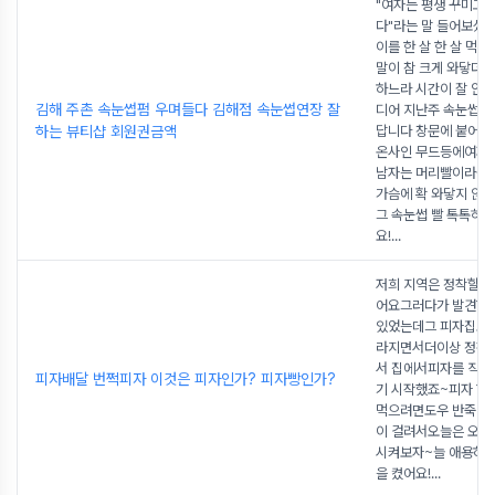
"여자는 평생 꾸미고 
다"라는 말 들어보셨죠
이를 한 살 한 살 먹
말이 참 크게 와닿더
하느라 시간이 잘 안
김해 주촌 속눈썹펌 우며들다 김해점 속눈썹연장 잘
디어 지난주 속눈썹 
하는 뷰티샵 회원권금액
답니다 창문에 붙어있는
온사인 무드등에여자
남자는 머리빨이라는
가슴에 확 와닿지 않
그 속눈썹 빨 톡톡히 
요!
...
저희 지역은 정착할 
어요그러다가 발견한
있었는데그 피자집도 
라지면서더이상 정착
서 집에서피자를 직접
피자배달 번쩍피자 이것은 피자인가? 피자빵인가?
기 시작했죠~피자 한
먹으려면도우 반죽에
이 걸려서오늘은 오랜
시켜보자~늘 애용하는
을 켰어요!
...