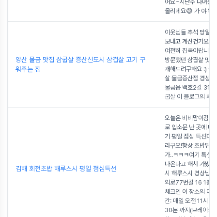
어요~지난주 다녀왔는
올리네요😅 가 야 왕 
이웃님들 추석 당일인
보내고 계신건가요?저
여전히 집콕이랍니다
양산 물금 맛집 삼굽살 증산신도시 삼겹살 고기 구
방문했던 삼겹살 맛집
워주는 집
개해드려구해요 :) 삼 
살 물금증산점 경상남
물금읍 백호2길 31-2
굽살 이 블로그의 체크
오늘은 비비맘이김해
로 입소문 난 곳에 
기 평일 점심 특선이 
라구요!항상 초밥뷔페
가..ㅋㅋㅋ여기 특선이
나온다고 해서 가봤어요
김해 회전초밥 해루스시 평일 점심특선
시 해루스시 경상남도
외로77번길 16 1층
체크인 이 장소의 다른
간: 매일 오전 11시 ~
30분 까지(브레이크타