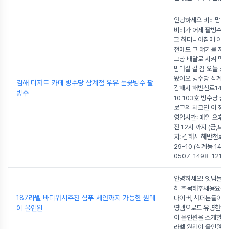
안녕하세요 비비맘이에요
비비가 어제 팥빙수가
고 하더니아침에 어린
전에도 그 얘기를 꺼
그냥 배달로 시켜 먹
밤마실 갈 겸 오늘 빙
왔어요 빙수당 삼계점
김해 디저트 카페 빙수당 삼계점 우유 눈꽃빙수 팥
김해시 해반천로144번
빙수
10 103호 빙수당 삼
로그의 체크인 이 장소
영업시간: 매일 오후 1
전 12시 까지 (금,토 
치: 김해시 해반천로1
29-10 (삼계동 1478
0507-1498-1213
..
안녕하세요! 잇님들:)
히 주목해주세용요즘
187라벨 바디워시추천 샴푸 세안까지 가능한 원웨
다이버, 서퍼분들이많
이 올인원
영템으로도 유명한18
이 올인원을 소개할게요!
라벨 원웨이 올인원 전