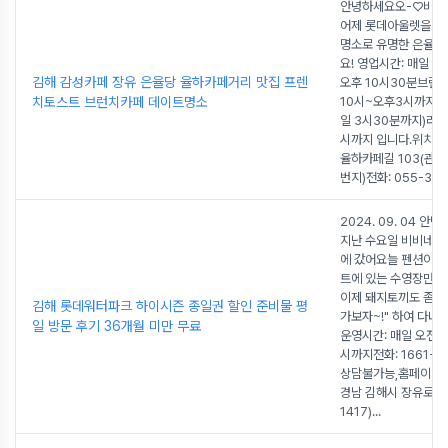
안녕하세요오-♡비비
어제 롯데아울렛을 
명소로 유명한 은율당
요! 영업시간: 매일 오
김해 감성카페 장유 은율당 율하카페거리 맛집 프렌
오후 10시30분브런치
치토스트 브런치카페 데이트명소
10시~오후3시까지(
일 3시30분까지)라스
시까지 입니다.위치: 
율하카페길 103(관동동
번지)전화: 055-339
2024. 09. 04 안녕
지난 수요일 비비네는
에 갔어요늘 펜션이나
트에 있는 수영장만
이제 돼지토끼도 좀 
김해 롯데워터파크 하이시즌 종일권 할인 준비물 평
가보자~!" 하여 다녀
일 방문 후기 36개월 미만 무료
운영시간: 매일 오전1
시까지전화: 1661-2
상담불가능,홈페이지문
경남 김해시 장유로 5
1417)
...