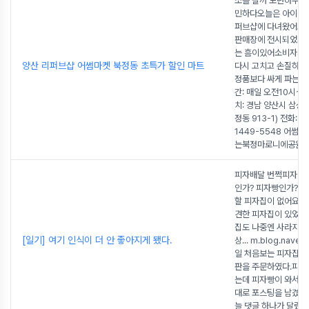
소를 갈까 모던하우스
민하다오늘은 아이들과
퍼브샵에 다녀왔어요 
판매장에 전시되었거나
는 흠이있어소비자가
양산 리퍼브샵 어썸마켓 북정동 초특가 할인 마트
다시 고치고 손질하
정품보다 싸게 파는 상
간: 매일 오전10시~
치: 경남 양산시 삼성3
정동 913-1) 전화: 0
1449-5548 어썸
는북정마로니에공원과
피자배달 번쩍피자 이
인가? 피자빵인가? 김
할 피자집이 없어요 
견한 피자집이 있었는
집도 나중엔 사라지면
[일기] 여기 인식이 더 안 좋아지게 됐다.
상... m.blog.naver
일 처음보는 피자집에
판을 주문하였다.피자
는데 피자빵이 와서있
대로 포스팅을 남겼다
늘 댓글 하나가 달렸다