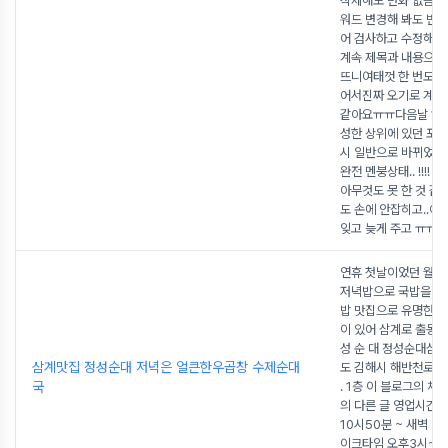
삭제해도 변화 없음해
워드 변경해 봐도 변
어 검사하고 수정해도
계속 제목과 내용으로
뜨니여태껏 한 번도 이
어서진짜 오기로 계속
같아요ㅠㅠ다음날 19
성한 상위에 있던 포
시 일반으로 바뀌었고.
완전 멘붕상태.. !!!! 
아무것도 못 한 것 
도 손에 안잡히고..아
잊고 늦게 주고 ㅠㅠ이
연휴 첫날이었던 월
저녁밥으로 국밥을 선
밥 맛집으로 유명한순
이 있어 삼계로 출동했어
성 순 대 정성순대삼
삼계맛집 정성순대 저녁은 얼큰한우곱창 수제순대
도 김해시 해반천로14
국
. 1층 이 블로그의 체
의 다른 글 영업시간:
10시50분 ~ 새벽 
이크타임 오후3시~4시