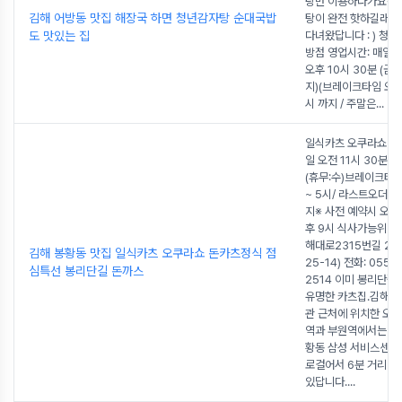
탕만 이용하다가요즘 
김해 어방동 맛집 해장국 하면 청년감자탕 순대국밥
탕이 완전 핫하길래
도 맛있는 집
다녀왔답니다 : ) 청년
방점 영업시간: 매일 오
오후 10시 30분 (금
지)(브레이크타임 오후 
시 까지 / 주말은
...
일식카츠 오쿠라쇼 영
일 오전 11시 30분 ~
(휴무:수)브레이크타임
~ 5시/ 라스트오더 7
지※ 사전 예약시 오전 
후 9시 식사가능위치:
해대로2315번길 20
김해 봉황동 맛집 일식카츠 오쿠라쇼 돈카츠정식 점
25-14) 전화: 055-
심특선 봉리단길 돈까스
2514 이미 봉리단길
유명한 카츠집.김해 여
관 근처에 위치한 오
역과 부원역에서는 걸
황동 삼성 서비스센터
로걸어서 6분 거리에
있답니다.
...