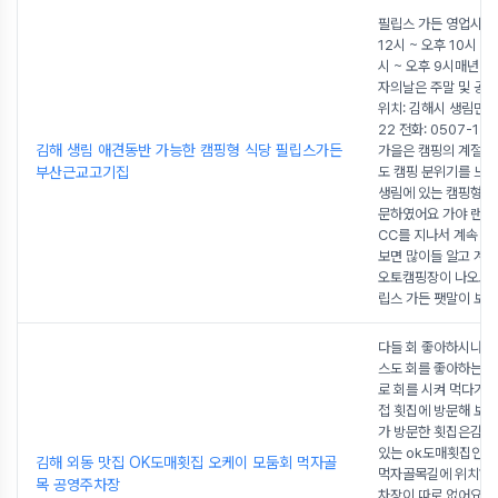
필립스 가든 영업시간:
12시 ~ 오후 10시 토,
시 ~ 오후 9시매년 5
자의날은 주말 및 공
위치: 김해시 생림면 
22 전화: 0507-13
김해 생림 애견동반 가능한 캠핑형 식당 필립스가든
가을은 캠핑의 계절!
부산근교고기집
도 캠핑 분위기를 느
생림에 있는 캠핑형 
문하였어요 가야 랜드
CC를 지나서 계속 
보면 많이들 알고 계
오토캠핑장이 나오고
립스 가든 팻말이 보
다들 회 좋아하시나요
스도 회를 좋아하는데
로 회를 시켜 먹다가
접 횟집에 방문해 보
가 방문한 횟집은김해
있는 ok도매횟집인
김해 외동 맛집 OK도매횟집 오케이 모둠회 먹자골
먹자골목길에 위치하
목 공영주차장
차장이 따로 없어요. 