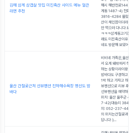
김해 삼계 삼겹살 맛집 미진축산 사이드 메뉴 얼큰
해시 해반천로144번길
라면 추천
계동 1487-4) 전화: 
3816-4284 몰랐
산이 체인점이더라구요
만 먹으러 다니다 보니 
ㅋㅋㅋ삼계동고기집 
래도 미진축산이유명
네도 방문해 보았어요!
비비네 가족은,울산에
서 오게 돼밖에서 하
하는 상황이라이왕이
밤바다도 구경하고바
1박 하고 가자고 하여
울산 간절곶근처 선뷰펜션 진하해수욕장 명선도 밤
뷰펜션으로 리뷰 후기
바다
선뷰펜션을 예약하게
위치: 울산 울주군 서
7-42(대송리 384-
의: 052-237-44
의 위치는간절곶과 굉
답니다 :)
...
김해 내외동 먹자골