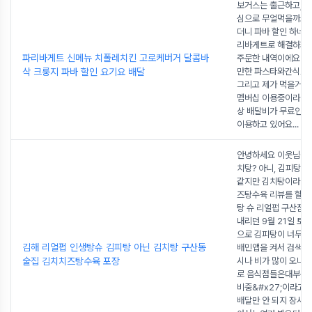
보거스는 출근하고,아
심으로 무얼먹을까요
더니 파바 할인 하네
리바게트로 해결하자!
파리바게트 신메뉴 치폴레치킨 고로케버거 달콤바
주문한 내역이에요아
삭 크룽지 파바 할인 요기요 배달
만한 파스타와간식으로
그리고 제가 먹을거
멤버십 이용중이라배
상 배달비가 무료인요
이용하고 있어요
...
안녕하세요 이웃님들
치탕? 아니, 김피탕?
같지만 김치탕이라 
즈탕수육 리뷰를 할게요 
탕 슈 리얼펍 구산점 
내리던 9월 21일 토
으로 김피탕이 너무 
김해 리얼펍 인생탕슈 김피탕 아닌 김치탕 구산동
배민앱을 켜서 검색 
술집 김치치즈탕수육 포장
시나 비가 많이 오니 
로 음식점들은대부분 &
비중&#x27;이라고 
배달만 안 되지 장사는