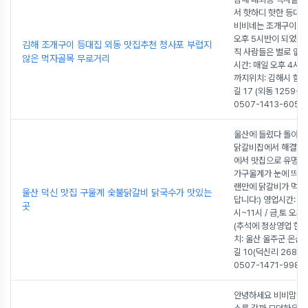
서 핫하디 핫한 등대
비비네는 조개구이 먹
오후 5시반이 되었을
김해 조개구이 등대집 외동 맛집추천 청사포 부럽지
직 사람들은 별로 없
않은 먹자골목 무로거리
시간: 매일 오후 4시 
까지위치: 김해시 함박
길 17 (외동 1259-4
0507-1413-6052
.
울산에 들렸다 돌아
닭갈비집에서 해결했
에서 맛집으로 유명한
가구울계가 눈에 띄더
랜만에 닭갈비가 먹고
울산 덕신 맛집 구울계 숯불닭갈비 닭국수가 맛있는
답니다:) 영업시간: 일
곳
시~11시 / 금,토 오후
(추석에 정상영업 한다
치: 울산 울주군 온산
길 10(덕신리 268-6
0507-1471-9986
.
안녕하세요 비비맘이에