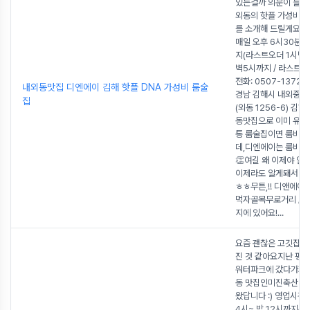
있는걸까 의문이 들었
외동의 핫플 가성비 
를 소개해 드릴게요 :)
매일 오후 6시30분~
지(라스트오더 1시반) 
벽5시까지 / 라스트오
전화: 0507-1372-
내외동맛집 디엔에이 김해 핫플 DNA 가성비 룸술
경남 김해시 내외중앙로
집
(외동 1256-6) 김해
동맛집으로 이미 유명
통 룸술집이면 룸비를
데,디엔에이는 룸비가 공.
👏여길 왜 이제야 안
이제라도 알게돼서 다행
ㅎㅎ무튼,!! 디앤에이
먹자골목무로거리 / 먹
지에 있어요!
...
요즘 괜찮은 고깃집들
진 것 같아요지난 평
워터파크에 갔다가저
동 맛집인미진축산에
왔답니다 :) 영업시간:
4시~ 밤 12시까지위치