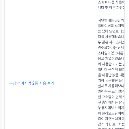
스 6 미니를 사용해 
니다 첫 향은 파인애플
지난번에는 군침싹 
플레이버를 소개했는
는 남아 있던보리냉차
다를 사용해봤습니다 
두 같은 시리즈지만 성
랐어요하나는 담백하
스타일이었고다른 하
음료 계열이었습니다
께 사용한 기기는 벨본,
입니다 군침싹 보리냉
음 이름만 봤을 때는
가장 궁금했던 플레
군침싹 마지막 2종 사용 후기
실제로 사용해보니 
밀어주는 스타일은 
한 고소함이 먼저 느
첫 흡입에서는 잘 끓
누룽지에서 느껴지는 
이 올라오고뒤이어 시
감이 자연스럽게 이
갑게 식힌 보리차를 