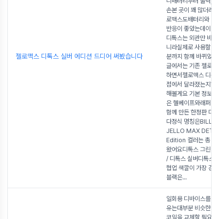
니배터리부터 출력, 
손본 곳이 꽤 많더라고
로맥스도배터리와 맛
반응이 좋았는데이번
디톡스는 외관만 바꾼
니라실제로 사용할 때
젤로맥스 디톡스 실버 에디션 드디어 써봤습니다
분까지 함께 바뀌었
글에서는 기존 젤로맥
하면서젤로맥스 디톡
점에서 달라졌는지하
해볼게요 기본 정보 
은 헬베이프와래퍼 
함께 만든 한정판 디
다정식 명칭은BILLST
JELLO MAX DETO
Edition 컬러는 총 
왔어요디톡스 그린 / 
/ 디톡스 실버디톡스 
협업 색깔이 가장 강
블랙은
...
일회용 디바이스를 사
유는대부분 비슷한 것
코일을 교체할 필요도