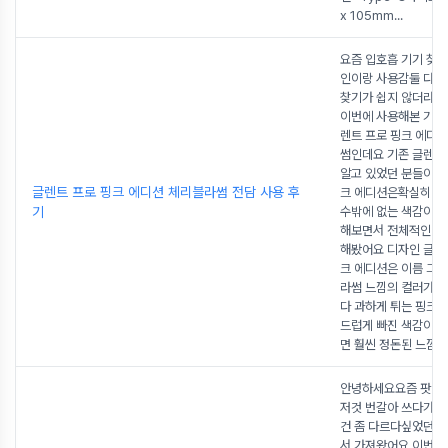
x 105mm
...
요즘 입호흡 기기 찾
인이랑 사용감둘 다 
찾기가 쉽지 않더라고
이번에 사용해본 기기
렌트 프로 핑크 에디
썸인데요 기존 글렌트
알고 있었던 분들이라
글렌트 프로 핑크 에디션 체리블라썸 전담 사용 후
크 에디션은확실히 눈
기
수밖에 없는 색감이라
해보면서 전체적인 느
해봤어요 디자인 글렌
크 에디션은 이름 그
라썸 느낌의 컬러가 
다 과하게 튀는 핑크
드럽게 빠진 색감이라
면 훨씬 정돈된 느낌
안녕하세요요즘 팟디
저것 번갈아 쓰다가오
건 좀 다르다싶었던 
서 가져왔어요 이번에