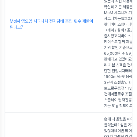
었는데 직접 사용해
확실히 기존 제품들과
MoM 시그니처 기본 
시그니처는입호흡용으
MoM 엠오엠 시그니처 전자담배 흡입 횟수 제한이
팟디바이스입니다컬러
된다고?
그레이 / 실버 / 골드
출시됐고디바이스 구매
케이스도 함께 제공
기념 할인 기준으로
65,000원 → 59,
판매되고 있었어요 주
리 기본 스펙은 전체적
탄한 편입니다배터리 :
1500mAh팟 용량 : 
3단계 조절흡입 방식 :
토드로우충전 : Type
전에어플로우 조절 가
스플레이 탑재진동 모
게는 81g 정도이고 
손에 딱 올렸을 때이거
들었는데? 싶은 기기
있잖아요이번 베이포
Q3가 그랬던 것 같아