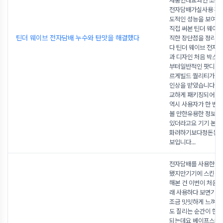
제품인데요과연 소문
전자담배가실사용 환
도적인 성능을 보여
직접 써본 틴더 웨이
틴더 웨이브 전자담배 누수와 탄맛을 해결했다
직한 장단점을 정리해
다 틴더 웨이브 전자
과 디자인 처음 박스를
부터일반적인 팟디바
르게빌드 퀄리티가 
인상을 받았습니다 구
교하게 패키징되어 
역시 사용자가 한 번쯤
볼 만한유용한 정보들
있더라고요 기기 본체
화려하기보다정돈된 
보입니다
...
전자담배를 사용한 지
됐지만기기에 스킨을 
해본 건 이번이 처음
래 사용하다 보면기기
조금 밋밋하게 느껴
도 질리는 순간이 한 
되는데요 베이프스킨은