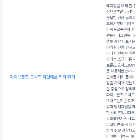
베이핑을 오래 한 분
이브폰즈(Five Paw
름을한 번쯤 들어보셨
초창기부터 디저트와 
리퀴드로꾸준히 사랑받
랜드인데그랜드마스터,
갬빗 같은 대표 제품
야기될 만큼 인지도가
니다 이번에는 기존 
인과는 조금 다른 분
브폰즈 오차드(Orch
를 사용해봤습니다그
파이브폰즈 오차드 파인애플 키위 후기
인애플 키위 플레이버
징을 가지고 있는지실
을 중심으로 정리해
파이브폰즈 오차드 
오차드는기존 디저트 
업과 달리과일을 메인
한 시리즈입니다복합
강조했던기존 시그니
비교하면 조금 더 산
하기 쉬운 성향으로 
다 이번 리뷰는 베이