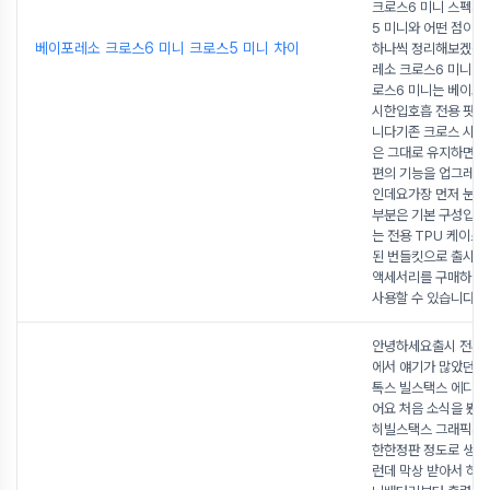
크로스6 미니 스펙과
5 미니와 어떤 점이 
베이포레소 크로스6 미니 크로스5 미니 차이
하나씩 정리해보겠습
레소 크로스6 미니 기
로스6 미니는 베이포
시한입호흡 전용 팟 
니다기존 크로스 시리
은 그대로 유지하면
편의 기능을 업그레이
인데요가장 먼저 눈에
부분은 기본 구성입니
는 전용 TPU 케이스
된 번들킷으로 출시
액세서리를 구매하지
사용할 수 있습니다
...
안녕하세요출시 전부
에서 얘기가 많았던젤
톡스 빌스택스 에디션
어요 처음 소식을 봤을
히빌스택스 그래픽과 
한한정판 정도로 생
런데 막상 받아서 하