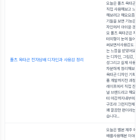
오늘은 폴츠 옥타곤 
직접 사용해보고 느낀
해보려고 해요요즘 전
기들을 보면 기능은 
자인에서 아쉬운 경우
요 폴츠 옥타곤은 처음
터외형이 눈에 들어왔
써보면서사용감도 꽤
는 느낌을 받았어요 
는 디자인, 그립감, 맛 
폴츠 옥타곤 전자담배 디자인과 사용감 정리
성그리고 실제 사용 
차분하게 정리해보겠
옥타곤 디자인 기획부터
품 개발까지전 과정을 
레이프에서 직접 진
널 브랜드라고 해요 
터 마감까지내부에서
구조라 그런지전체적
꽤 깔끔한 편이라는인
습니다
...
오늘은 벨본 제주 에
배를사용해본 이야기