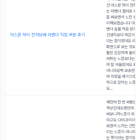
건 아스몬 하이 전자
는 라벤더 컬러로 사
칠 써보면서 느낀 부분
리해보겠습니다 아스몬
벤더 실물 처음 받아봤
아스몬 하이 전자담배 라벤더 직접 써본 후기
건생각보다 색감이 훨
다는 점이었어요 라벤
화면으로 보는 것보
훨씬 은은하게 올라오
라튀는 느낌보다는자
에 잘 어울렸어요 표
아니라살짝 보송한 질
에 쥐었을 때 미끄럽
적으로 잡히는 느낌이
요
...
예전에 한 번 써봤던 
액상인데오랜만에 다
써보니까느낌이 또 다
라고요 CRS코리아는 
보면서 느끼는 건한두 
리는 느낌이 아니라계
는 쪽이라는 점이었