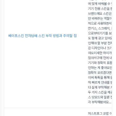
에 맞게 바꿔볼 수 
기기 전용 스킨을 판
브랜드예요 스킨은 단
만 바꿔주는 역할이 
적으로 사용하면서 생
잔기스, 스크래치, 지
으로부터기기를 보호
베이프스킨 전자담배 스킨 부착 방법과 주의할 점
도 함께 갖고 있어요 
인해야 할 부분 전자
은 디자인이나 크기가
여도미세한 차이가 있
많아서구매 전에 내가
기기와 정확히 호환되
인하는 게 좋아요만약
정확히 모르겠다면베
이버 톡톡을 통해 문
적 빠르게 안내를 받을
다 실제 부착해본 기
두 가지 스킨을 제공
스 닷모드와 말론 전
각 부착해봤어요
...
저스트포그 코팝 이지