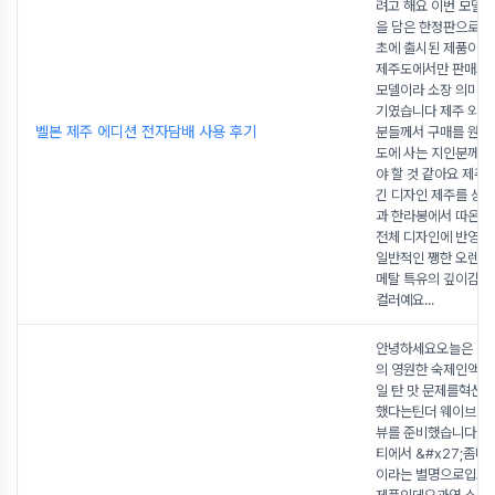
려고 해요 이번 모델은
을 담은 한정판으로20
초에 출시된 제품이에
제주도에서만 판매되
모델이라 소장 의미가
기였습니다 제주 외 
벨본 제주 에디션 전자담배 사용 후기
분들께서 구매를 원
도에 사는 지인분께 
야 할 것 같아요 제주
긴 디자인 제주를 상
과 한라봉에서 따온오
전체 디자인에 반영되
일반적인 쨍한 오렌지
메탈 특유의 깊이감이
컬러예요
...
안녕하세요오늘은 베
의 영원한 숙제인액상
일 탄 맛 문제를혁신
했다는틴더 웨이브 전
뷰를 준비했습니다 최
티에서 &#x27;좀비 
이라는 별명으로입소