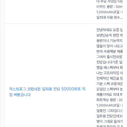
다 주요 사양은 다음
리퀴드 용량 : 30ml배
1,000mAh코일 : 0.
일최대 사용 횟수
...
안녕하세요 요즘 일회
보면단순히 편한 제품
용량이나 기능까지꽤 
델들이 많이 나오고 
번에 사용해본 제품은
그에서 출시한코팝네
전담입니다기존 일회
했을 때스펙부터 확실
나는 구조라직접 사
전체적인 체감을 정
기본 스펙 코팝네온 
저스트포그 코팝네온 일회용 전담 50000퍼프 직
은일단 스펙부터 눈에
접 써봤습니다
제품이에요 최대 퍼프 :
퍼프액상 용량 : 30m
1,000mAh코일 : 0.
일충전 : C타입디스플레
일회용 전담인데30ml
병이 그대로 들어가서
자체가 확실히 긴 편