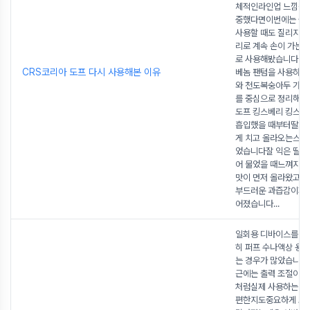
체적인라인업 느낌을 
중했다면이번에는 실
사용할 때도 질리지 
리로 계속 손이 가는
로 사용해봤습니다 이
CRS코리아 도프 다시 사용해본 이유
베놈 팬텀을 사용하
와 천도복숭아두 가지
를 중심으로 정리해
도프 킹스베리 킹스베
흡입했을 때부터딸기 
게 치고 올라오는스타
었습니다잘 익은 딸기
어 물었을 때느껴지는
맛이 먼저 올라왔고뒤
부드러운 과즙감이자
어졌습니다
...
일회용 디바이스를 고
히 퍼프 수나액상 용
는 경우가 많았습니다
근에는 출력 조절이나
처럼실제 사용하는 동
편한지도중요하게 보