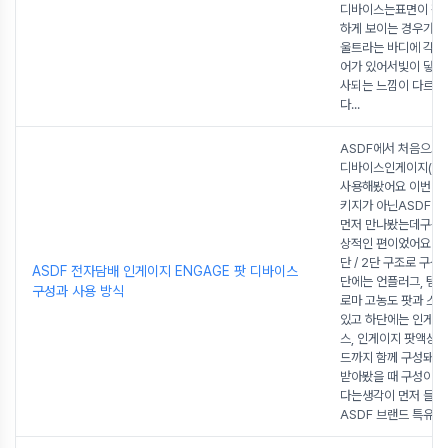
디바이스는표면이 평
하게 보이는 경우가 
울트라는 바디에 각이 
어가 있어서빛이 닿는
사되는 느낌이 다르게
다
...
ASDF에서 처음으로 
디바이스인게이지(EN
사용해봤어요 이번에는
키지가 아닌ASDF VI
먼저 만나봤는데구성부
상적인 편이었어요 VI
단 / 2단 구조로 구
ASDF 전자담배 인게이지 ENGAGE 팟 디바이스
단에는 언플러그, 템포
구성과 사용 방식
로마 고농도 팟과 스
있고 하단에는 인게이
스, 인게이지 팟액상 
드까지 함께 구성돼 
받아봤을 때 구성이 
다는생각이 먼저 들
ASDF 브랜드 특유의