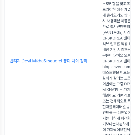
스모키함을 찾고또 어
드라이한 애쉬 계열 
게 올라오기도 합니다
시 사용해본 제품은콜
으로 출시됐던밴티지
(VANTAGE) 시리
CRSKOREA 밴티지
리뷰 입호흡 액상 라
배향 기반 시리즈는 
분들이 많아요 오늘은
밴티지 Devil Mikha&rsquo;el 풍미 차이 정리
CRSKOREA 밴티지..
blog.naver.com 
테스트했을 때도플레
실하게 갈리는 느낌이
이번에는 그중 DEVIL 
MIKHA’EL두 가지를
해봤어요 기본 정보 
즈는 전체적으로 묵직
현과플레이버별 방향
인트를 둔 라인업이
지는 과하게 화려한 
기보다는차분하게 정
에 가까웠어요전체적