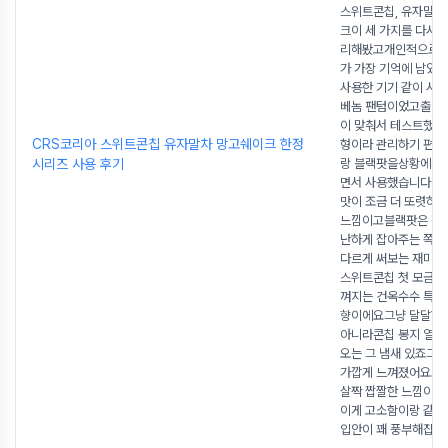
스위트콘칩, 유자말차
크이 세 가지를 다시 
리해봤고개인적으로는
가 가장 기억에 남았
사용한 기기 같이 사
베놈 팬텀이었고출력은
이 맞춰서 테스트했어
CRS코리아 스위트콘칩 유자말차 망고쉐이크 한정
형이라 관리하기 편
시리즈 사용 후기
랑 블랙팟을상황에 따
면서 사용했습니다 레
맛이 조금 더 또렷하
느낌이고블랙팟은 전
난하게 잡아주는 쪽
다르게 써보는 재미가
스위트콘칩 첫 모금에
껴지는 건옥수수 특유
향이에요그냥 달달한
아니라콘칩 봉지 열었
오는 그 냄새 있죠그 
가깝게 느껴졌어요조
살짝 짭짤한 느낌이 
이게 고소함이랑 같이
입안이 꽤 풍부해집니
.