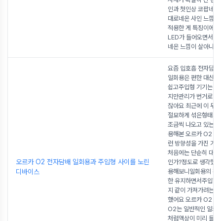
인과 첫인상 코팝네온
대로네온 사인 느낌을
적용한 게 특징이에요
LED가 들어오면서전
네온 느낌이 살아나는
요즘 입호흡 전자담배
일회용은 편한 대신 
쉽고주입형 기기는 오
지만관리가 번거로운 
잖아요 최근에 이 두 
절묘하게 섞은형태의
조금씩 나오고 있는데
용해본 오르카 O2 
런 방향성을 가진 기
처음에는 단순히 대용
오르카 O2 전자담배 일회용과 주입형 사이를 노린
인가?정도로 생각했는
디바이스
용해보니일회용의 간
한 유지하면서주입형
지 같이 가져가려는느
했어요 오르카 O2 구
O2는 일반적인 일회
처럼액상이 미리 들어