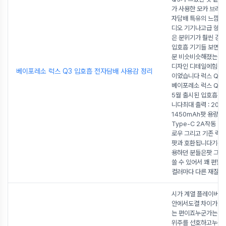
가 사용한 모카 브라
자담배 특유의 느낌보
디오 기기나고급 향수
은 분위기가 훨씬 강
입호흡 기기들 보면성
분 비슷비슷해졌는데럭
디자인 디테일에힘을 
베이포레소 럭스 Q3 입호흡 전자담배 사용감 정리
이었습니다 럭스 Q3 
베이포레소 럭스 Q3
5월 출시된 입호흡 
니다최대 출력 : 20W
1450mAh팟 용량 : 
Type-C 2A작동 방식
로우 그리고 기존 럭
팟과 호환됩니다기존 
용하던 분들은팟 그대
쓸 수 있어서 꽤 편할
컬러마다 다른 재질 
시가 계열 플레이버는
안에서도결 차이가 꽤
는 편이죠누군가는 담
위주를 선호하고누군