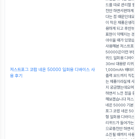
드를 따로 관리할 필요
전만 하면서편하게 사
다는 점 때문인데요하
이 작은 제품은생각보
용하게 되고 후반부로
표현이 약해지는 경우
아쉬울 때가 있었습니
사용해본 저스트포그 
50000은이런 부분을
퀴드 일회용 디바이
30ml 대용량 리퀴드
저스트포그 코팝 네온 50000 일회용 디바이스 사
1,000mAh 배터리
용 후기
출력 모드까지 직접 선
는 제품이라실제 사용
지 궁금했는데요며칠 
하면서 느낀 점을 중
해보겠습니다 저스트
네온 50000 기본 
포그 코팝 네온 500
형 일회용 디바이스입
리퀴드가 들어가는 대
으로충전만 하면서액
소진될 때까지 사용할