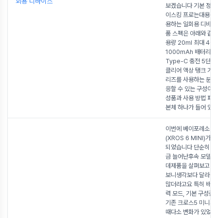
회용 디바이스
보겠습니다 기본 정보
이스킹 프로는대용량 
용하는 일회용 디바
품 스펙은 아래와 같
용량 20ml 최대 40
1000mAh 배터리 U
Type-C 충전 5단계
클리어 액상 탱크 기존
리즈를 사용하는 분들
응할 수 있는 구성이
성품과 사용 방법 패
본체 하나가 들어 있
이번에 베이포레소 크
(XROS 6 MINI)가
되었습니다 단순히 배
금 늘어난후속 모델인
데제품을 살펴보고 직
보니생각보다 달라진 
많더라고요 특히 배터리
력 모드, 기본 구성품
기존 크로스5 미니와
때다소 변화가 있었