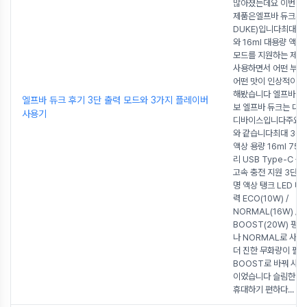
많아졌는데요 이번에
제품은엘프바 듀크(EL
DUKE)입니다최대 3
와 16ml 대용량 액상
모드를 지원하는 제
사용하면서 어떤 부분
어떤 맛이 인상적이었
해봤습니다 엘프바 듀
엘프바 듀크 후기 3단 출력 모드와 3가지 플레이버
보 엘프바 듀크는 대
사용기
디바이스입니다주요 
와 같습니다최대 30,00
액상 용량 16ml 75
리 USB Type-C 충
고속 충전 지원 3단 
명 액상 탱크 LED 
력 ECO(10W) /
NORMAL(16W) /
BOOST(20W) 평소
나 NORMAL로 사
더 진한 무화량이 필요
BOOST로 바꿔 사용
이었습니다 슬림한 
휴대하기 편하다
...