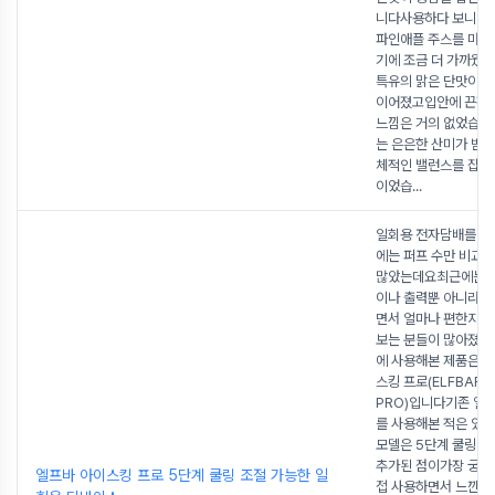
니다사용하다 보니 
파인애플 주스를 마실
기에 조금 더 가까웠
특유의 맑은 단맛이 
이어졌고입안에 끈적
느낌은 거의 없었습
는 은은한 산미가 받
체적인 밸런스를 잡아
이었습
...
일회용 전자담배를 고
에는 퍼프 수만 비교
많았는데요최근에는 
이나 출력뿐 아니라실
면서 얼마나 편한지
보는 분들이 많아졌습
에 사용해본 제품은 
스킹 프로(ELFBAR I
PRO)입니다기존 엘
를 사용해본 적은 있
모델은 5단계 쿨링 조
추가된 점이가장 궁
엘프바 아이스킹 프로 5단계 쿨링 조절 가능한 일
접 사용하면서 느낀 