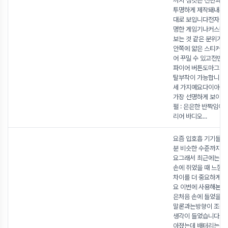
까지 젬킷은 전면과 
투명하게 제작돼내부 
대로 보입니다전자담
명한 게임기나커스텀
보는 것 같은 분위기
안쪽에 얇은 스티커나
어 꾸밀 수 있고전면
파이어 버튼도마그네
탈부착이 가능합니다 
세 가지예요다이아몬드
가장 선명하게 보이는
펄 : 은은한 반짝임이
리어 바디오
...
요즘 입호흡 기기들 
분 비슷한 수준까지 
요그래서 최근에는 
손에 쥐었을 때 느낌
차이를 더 중요하게 
요 이번에 사용해본 말
은처음 손에 들었을 
말론과는방향이 조금
생각이 들었습니다크기
아졌는데 배터리는 