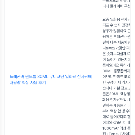
무드와도잘 어울리는
니다 플레이버 구성
...
요즘 일회용 전자담배
퍼프 수 숫자 경쟁처
경우가 많잖아요 근데
용해본 드래곤바 원
결이 다른 제품처럼 
다&#x27;몇만 퍼프&
은 숫자보다실제로 얼
이 들어가 있는지에더
품이었어요 특히거짓 
30ML 용량끝까지 밀
드래곤바 원보틀 30ML 무니코틴 일회용 전자담배
이브리드 쿼드 코일무
대용량 액상 사용 후기
반 구성이 세 가지가 
습니다 기본 정보 드
틀은30ML 액상형 무
회용 전자담배입니다
일회용 제품들과 다르
부에 액상 한 병 수준
대로 들어갔다고 합니
아래와 같습니다배터리
1000mAh액상 용량 :
전 : Type-C사이즈 : 