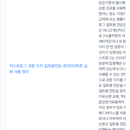
담은기존에 출시됐던
코팝 프로를 사용해본
면어느 정도 기대치를
근하게 되는 제품이에
포그 일회용 전담은 
은 아니고개인적으로도
로 2%를꾸준히 사용
에타격감이나 맛 표현
이미 한 번 검증이 된
인식이 있었어요 저스
스트포그는 2009년
방향에 집중해온 브랜
저스트포그 코팝 이지 일회용전담 40000퍼프 실
려져 있는데‘누구나 
제 사용 정리
사용할 수 있는 전자
으로 코팝 이지를 기
요 일회용 전담을 사
일회용 전담을 찾게 되
이유는팟 교체, 액상 
같은번거로움에서 벗
서인 경우가 많죠 저 
배 디바이스를 사용하
회사나 외부에서 사용
는항상 일회용 전담을
비해두는 편이에요그