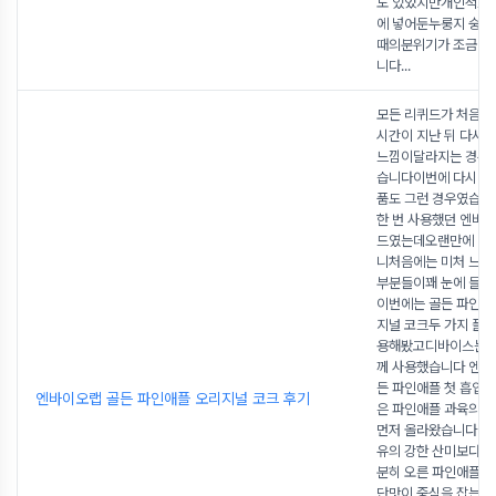
도 있었지만개인적으
에 넣어둔누룽지 숭늉
때의분위기가 조금 더
니다
...
모든 리퀴드가 처음 
시간이 지난 뒤 다시 
느낌이달라지는 경우가
습니다이번에 다시 사
품도 그런 경우였습니
한 번 사용했던 엔바
드였는데오랜만에 다
니처음에는 미처 느끼
부분들이꽤 눈에 들
이번에는 골든 파인애
지널 코크두 가지 플
용해봤고디바이스는 디
께 사용했습니다 엔바
든 파인애플 첫 흡입에
엔바이오랩 골든 파인애플 오리지널 코크 후기
은 파인애플 과육의달
먼저 올라왔습니다생
유의 강한 산미보다는
분히 오른 파인애플
단맛이 중심을 잡는 