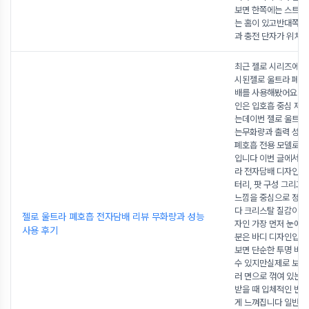
보면 한쪽에는 스트랩을
는 홈이 있고반대쪽에
과 충전 단자가 위치해
최근 젤로 시리즈에서
시된젤로 울트라 폐호
배를 사용해봤어요 기
인은 입호흡 중심 제
는데이번 젤로 울트라
는무화량과 출력 성능
폐호흡 전용 모델로 
입니다 이번 글에서는
라 전자담배 디자인출력
터리, 팟 구성 그리고
느낌을 중심으로 정
다 크리스탈 질감이 
젤로 울트라 폐호흡 전자담배 리뷰 무화량과 성능
자인 가장 먼저 눈에 
사용 후기
분은 바디 디자인입
보면 단순한 투명 바
수 있지만실제로 보면
러 면으로 꺾여 있는
받을 때 입체적인 반사
게 느껴집니다 일반적