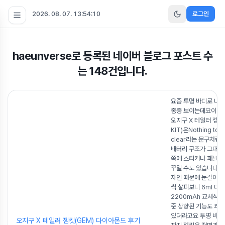
2026. 08. 07. 13:54:11
로그인
haeunverse
로 등록된 네이버 블로그 포스트 수
는
148
건입니다.
요즘 투명 바디로 나
종종 보이는데요이번
오지구 X 테일러 젬 킷
KIT)은Nothing to hi
clear라는 문구처럼
배터리 구조가 그대로
쪽에 스티커나 패널을
꾸밀 수도 있습니다 
자인 때문에 눈길이 
씩 살펴보니 6ml 대
2200mAh 교체식 
준 상향된 기능도 꽤 
있더라고요 투명 바디
오지구 X 테일러 젬킷(GEM) 다이아몬드 후기