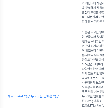
가 아닙니다 사용자가
을 주입해서 사용하는
완전히 복잡한 주입형
낌보다는관리 편한 일
일에 훨씬 가까운 구
요즘은 니코틴 없이 
는 분들도꽤 많아진 
전에는 무니코틴 액상
면맛이 비거나 허전하
이 있었는데 이번에 
본 제로닉 무무 액상
완성도가 괜찮아서꽤
느껴졌습니다특히 종
다양해서취향 따라 골
미가 있을 라인업이
리뷰에서는 무무 액상
사용하면서 느꼈던 체
으로정리해보려고 합
무무 액상 기본 정보 
제로닉 무무 액상 무니코틴 입호흡 액상
무니코틴 입호흡 액
틴 : 0mg 용량 : 30m
호흡(MTL) 액상 VG,