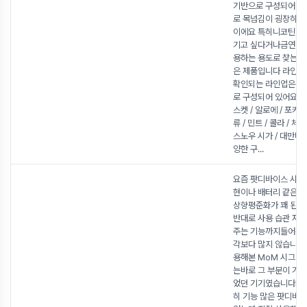
기반으로 구성되어 
로 목넘김이 굉장히 
이에요 특히니코틴 없
기고 싶다거나금연 과
용하는 용도로 찾는 
은 제품입니다 라인업
확인되는 라인업은총 
로 구성되어 있어요자몽
스켓 / 알로에 / 포카리
류 / 민트 / 콜라 / 체
스노우 시가 / 대만바
양한 구
...
요즘 팟디바이스 시장
현이나 배터리 같은 
상향평준화가 꽤 된 
반대로 사용 습관 자
주는 기능까지들어간 
각보다 많지 않습니다
용해본 MoM 시그니
는바로 그 부분이 가
었던 기기였습니다처
히 기능 많은 팟디바