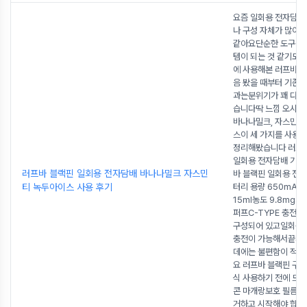
요즘 일회용 전자담
나 구성 자체가 많이 
같아요단순한 도구를 
템이 되는 것 같기도
에 사용해본 러프바 
음 봤을 때부터 기존
과는분위기가 꽤 다르
습니다딱 느낌 오시죠
바나나밀크, 자스민티
스이 세 가지를 사용 
정리해봤습니다 러프
일회용 전자담배 기본
러프바 블랙핀 일회용 전자담배 바나나밀크 자스민
바 블랙핀 일회용 전
티 녹두아이스 사용 후기
터리 용량 650mAh
15ml농도 9.8mg최대
퍼프C-TYPE 충전 
구성되어 있고일회용
충전이 가능해서끝까
데에는 불편함이 적은
요 러프바 블랙핀 구조
식 사용하기 전에 드립
콘 마개랑보호 필름은
거하고 시작해야 합니