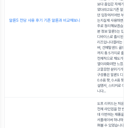
보다 흡입감 자체가 꽤
었더라고요기존 말론
던 입장에서어떤 부분
말론S 전담 사용 후기 기존 말론과 비교해보니
는지실제 사용하면서 
주로 정리해보겠습니다
본 정보 말론S는 입호
디바이스로 출시된신형
리즈입니다컬러는 블랙
버, 건메탈샌드 골드,
까지 총 5가지로 출
전체적으로 채도가 낮
열이라화려한 느낌보
고깔끔한 분위기가 
구성품은 말론S 디바
0.6옴 팟, 0.4옴 팟,
설명서, 스티커로 이
니다
...
도프 리퀴드는 처음 
전체 라인업을 한 번
데 이번에는 제품을 
서플레이버 하나하나를
펴볼 수 있었습니다 