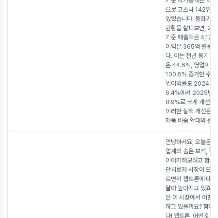
기준 시가총액은 약 4,
으로 코스닥 142위를
있었습니다. 동화기업
현황을 살펴보면, 20
기준 매출액은 4,120
이익은 365억 원을
다. 이는 전년 동기 
은 44.6%, 영업이익
100.5% 증가한 수치
업이익률도 2024년 
6.4%에서 2025년 
8.9%로 크게 개선되
이러한 실적 개선은 
제품 비중 확대와 원
안녕하세요, 오늘은 
업계의 숨은 보석, 펩
이야기해보려고 합니다
만치료제 시장이 뜨겁
르면서 펩트론에 대한
달아 높아지고 있죠. 
은 이 시장에서 어떤 
하고 있을까요? 함께
다! 펩트론, 어떤 회사