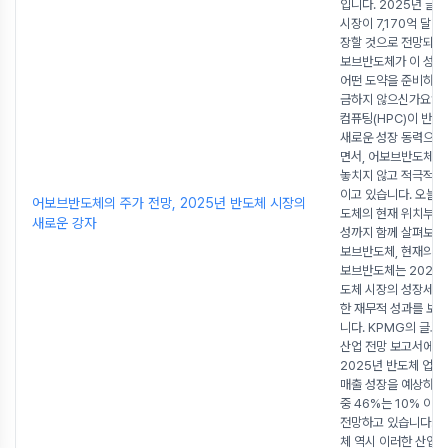
입니다. 2025년 글
시장이 7,170억 달러
장할 것으로 전망되는 
보브반도체가 이 성장
어떤 도약을 준비하고
금하지 않으신가요?A
컴퓨팅(HPC)이 반도
새로운 성장 동력으로
면서, 어보브반도체는
놓치지 않고 적극적인
이고 있습니다. 오늘
어보브반도체의 주가 전망, 2025년 반도체 시장의
도체의 현재 위치부터
새로운 강자
성까지 함께 살펴보겠
보브반도체, 현재의 모
보브반도체는 2025년
도체 시장의 성장세를
한 재무적 성과를 보
니다. KPMG의 글로
산업 전망 보고서에 따
2025년 반도체 업계
매출 성장을 예상하고 
중 46%는 10% 이
전망하고 있습니다. 
체 역시 이러한 산업 