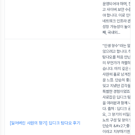
운영되어야 하며, 전력
고 사이버 보안 수준도
야 합니다. 이로 인해 
네트워크 인프라 관련
성장 가능성이 높아지
째, 국내외
...
"인생 향수"라는 말, 
않으려고 합니다. 하
탐다오를 처음 만난 순
의 무언가가 격렬하게
습니다. 마치 깊은 숲 
사원에 홀로 남겨진 
운 느낌. 단순히 좋은 
잊고 지냈던 감각들을
특별한 경험이었죠. 
사로잡은 딥디크 탐다
을 여러분과 함께 나
다. 출처 : 딥디크 공식
오, 그 향기의 비밀을
노트 구성 및 향의 변
[잃어버린 사원의 향기] 딥디크 탐다오 후기
단순히 &#x27;좋은 
이라고 치부하기엔 너