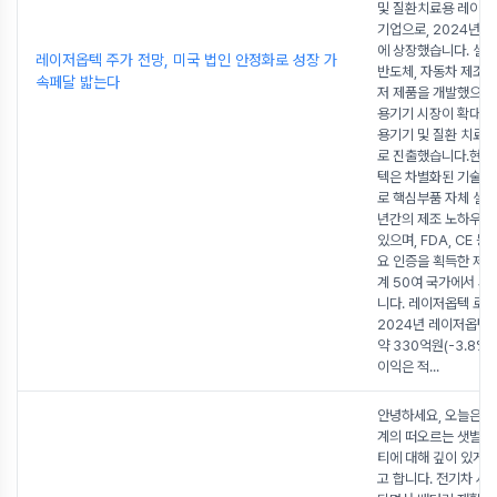
및 질환치료용 레이저
기업으로, 2024년 
에 상장했습니다. 설
레이저옵텍 주가 전망, 미국 법인 안정화로 성장 가
반도체, 자동차 제조
속페달 밟는다
저 제품을 개발했으나,
용기기 시장이 확대됨
용기기 및 질환 치료
로 진출했습니다.현재
텍은 차별화된 기술력
로 핵심부품 자체 설계
년간의 제조 노하우를
있으며, FDA, CE 등
요 인증을 획득한 제품
계 50여 국가에서 사
니다. 레이저옵텍 로고
2024년 레이저옵텍
약 330억원(-3.8%, 
이익은 적
...
안녕하세요, 오늘은 2
계의 떠오르는 샛별,
티에 대해 깊이 있게
고 합니다. 전기차 시