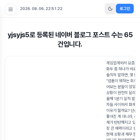
2026. 08. 06. 22:51:23
로그인
yjsyjs5
로 등록된 네이버 블로그 포스트 수는
65
건입니다.
게임업계에서 요즘 가
화두 중 하나가 바로 
솔직히 말하면, 몇 년
"넵튠이 뭐하는 회사야
어보는 분들이 많았는
상황이 완전히 달라졌
올해 1분기 실적 발표
자들 사이에서 화제가
이유가 뭘까요? 단순
좋아진 게 아니라, 사
체가 탄탄해지고 있다
장 큰 매력이라고 생각
현재 상황과 재무 현황