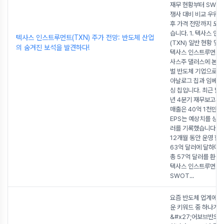
재무 현황부터 SWOT
쟁사 대비 비교 우위,
후 가격 전망까지 모
습니다. 1. 텍사스 
텍사스 인스트루먼트(TXN) 주가 전망: 반도체 산업
(TXN) 일반 현황 및
의 숨겨진 보석을 발견하다!
텍사스 인스트루먼트는
사스주 댈러스에 본사
벌 반도체 기업으로, 
아날로그 칩과 임베디
싱 칩입니다. 최근 발표
년 4분기 재무보고서
매출은 40억 1천만 
EPS는 예상치를 상회한
러를 기록했습니다. 또
12개월 동안 운영 현
63억 달러에 달하며,
총 57억 달러를 환원
텍사스 인스트루먼트 로
SWOT
...
요즘 반도체 업계에서
운 키워드 중 하나가 
&#x27;어보브반도체