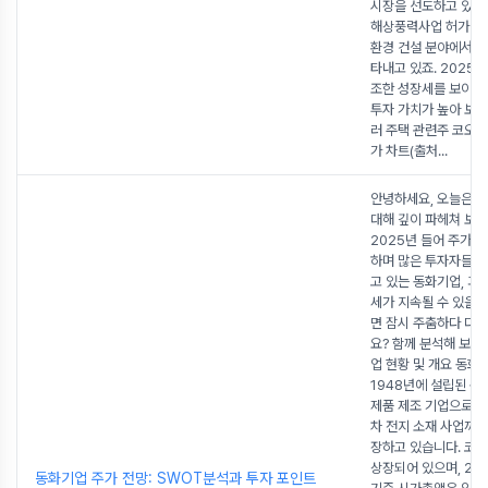
시장을 선도하고 있습
해상풍력사업 허가 취
환경 건설 분야에서도
타내고 있죠. 2025년
조한 성장세를 보이고
투자 가치가 높아 보입
러 주택 관련주 코오
가 차트(출처
...
안녕하세요, 오늘은 
대해 깊이 파헤쳐 보려
2025년 들어 주가가
하며 많은 투자자들의
고 있는 동화기업, 과
세가 지속될 수 있을까
면 잠시 주춤하다 다
요? 함께 분석해 보시
업 현황 및 개요 동화
1948년에 설립된 목
제품 제조 기업으로, 
차 전지 소재 사업까지
장하고 있습니다. 코
상장되어 있으며, 202
동화기업 주가 전망: SWOT분석과 투자 포인트