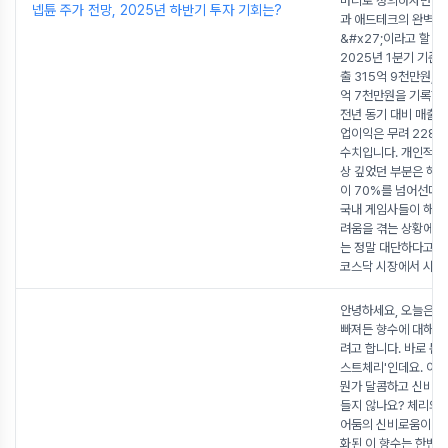
마디로 정의하자면 &#
넵튠 주가 전망, 2025년 하반기 투자 기회는?
과 애드테크의 완벽한
&#x27;이라고 할 수
2025년 1분기 기준
출 315억 9천만원, 
억 7천만원을 기록했는
전년 동기 대비 매출 2
업이익은 무려 228.
수치입니다. 개인적으
상 깊었던 부분은 해외
이 70%를 넘어선다는
국내 게임사들이 해외
려움을 겪는 상황에서
는 정말 대단하다고 
코스닥 시장에서 시가
안녕하세요, 오늘은 
빠져든 향수에 대해 
려고 합니다. 바로 톰
스트체리'인데요. 이
뭔가 달콤하고 신비로
들지 않나요? 체리의
어둠의 신비로움이 절
화된 이 향수는 한번 