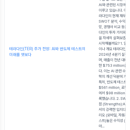
AI와 관련된 시장에서
이루고 있습니다. 이 
라다인의 현재 재무 현
SWOT 분석, 수익 구
망, 경쟁사 비교 등을
다인의 투자 가치와 
을 자세히 살펴보겠습
시작해볼까요? 1. 일
테라다인(TER) 주가 전망: AI와 반도체 테스트의
이나 개요 테라다인(T
미래를 엿보다
2024년 4분기 실적
며, 매출이 전년 대비 
한 $753 million
다. 이는 AI 관련 수요
학의 개선 덕분에 가
특히, 반도체 테스트 
$561 million, 로
에서 $98 million
록했습니다. 2. SWO
점 (Strengths):A
서의 강력한 입지다양
리오 (모바일, 자동차,
스트)높은 수익성 (58
마
...