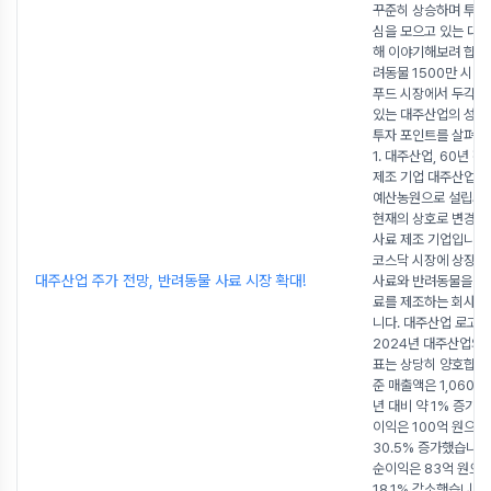
꾸준히 상승하며 투자
심을 모으고 있는 대
해 이야기해보려 합니다
려동물 1500만 시대
푸드 시장에서 두각을
있는 대주산업의 성장
투자 포인트를 살펴보
1. 대주산업, 60년 
제조 기업 대주산업은 
예산농원으로 설립되어
현재의 상호로 변경된
사료 제조 기업입니다.
코스닥 시장에 상장했
대주산업 주가 전망, 반려동물 사료 시장 확대!
사료와 반려동물을 위
료를 제조하는 회사로
니다. 대주산업 로고 
2024년 대주산업의 
표는 상당히 양호합니
준 매출액은 1,060억
년 대비 약 1% 증가했
이익은 100억 원으로
30.5% 증가했습니다
순이익은 83억 원으로
18.1% 감소했습니다.