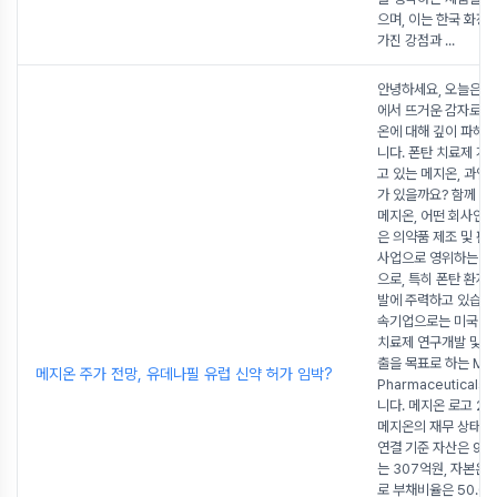
으며, 이는 한국 화장
가진 강점과
...
안녕하세요, 오늘은 
에서 뜨거운 감자로 
온에 대해 깊이 파헤
니다. 폰탄 치료제 개
고 있는 메지온, 과연
가 있을까요? 함께 살
메지온, 어떤 회사인가
은 의약품 제조 및 판
사업으로 영위하는 바
으로, 특히 폰탄 환자
발에 주력하고 있습니다
속기업으로는 미국에
치료제 연구개발 및 
출을 목표로 하는 Mez
메지온 주가 전망, 유데나필 유럽 신약 허가 임박?
Pharmaceuticals,
니다. 메지온 로고 20
메지온의 재무 상태를
연결 기준 자산은 92
는 307억원, 자본은 
로 부채비율은 50.0