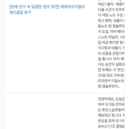
까요? 출처 : 메종마
[담배 연기 속 달콤한 밤의 향연] 메종마르지엘라
식몰 시간이 흐르며 
재즈클럽 후기
의 여정 노트 구성 성
핑크 페퍼, 네롤리 오일
들노트 럼 앱솔루트, 
지 오일, 자바 베티버
스노트 바닐라, 스토락
잎 처음 뿌리면 핑크 
이시함과 네롤리, 레
이 코끝을 간질이며 
을 줍니다. 마치 재즈
서는 순간의 설렘과 
한 듯해요. 이 첫인상은
20분 정도 지속됩니다
흐르면서 미들노트로
럼 앱솔루트의
...
안녕하세요, 오늘은 
에서 뜨거운 감자로 
는 휴온스글로벌에 대
해보려고 합니다. 제가
관심을 갖게 된 이유요
&#x27;1조 클럽&#x