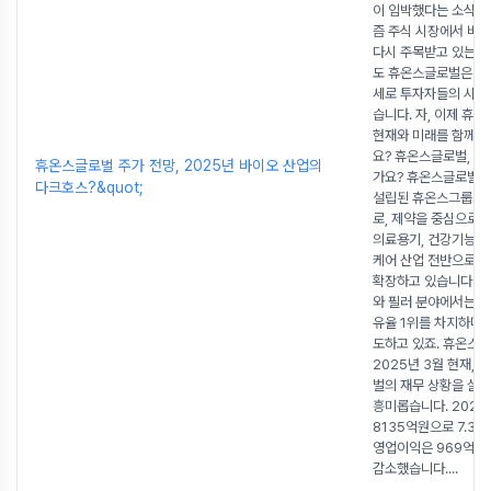
이 임박했다는 소식 때
즘 주식 시장에서 바
다시 주목받고 있는데,
도 휴온스글로벌은 꾸
세로 투자자들의 시선
습니다. 자, 이제 휴
현재와 미래를 함께 
요? 휴온스글로벌, 어
휴온스글로벌 주가 전망, 2025년 바이오 산업의
가요? 휴온스글로벌은 
다크호스?&quot;
설립된 휴온스그룹의
로, 제약을 중심으로 
의료용기, 건강기능식
케어 산업 전반으로 
확장하고 있습니다. 
와 필러 분야에서는 국
유율 1위를 차지하며 
도하고 있죠. 휴온스
2025년 3월 현재,
벌의 재무 상황을 살
흥미롭습니다. 2024
8135억원으로 7.3%
영업이익은 969억원
감소했습니다.
...