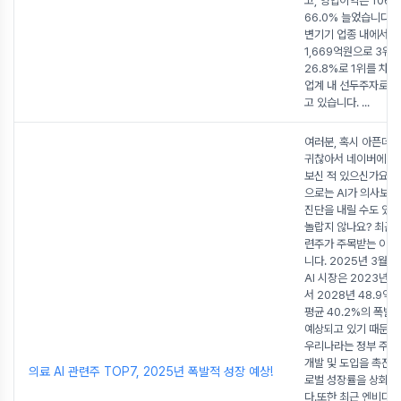
고, 영업이익은 106
66.0% 늘었습니다.
변기기 업종 내에서도
1,669억원으로 3위,
26.8%로 1위를 차
업계 내 선두주자로 
고 있습니다.
...
여러분, 혹시 아픈데 
귀찮아서 네이버에 증
보신 적 있으신가요? 
으로는 AI가 의사보다
진단을 내릴 수도 있다
놀랍지 않나요? 최근 의
련주가 주목받는 이유
니다. 2025년 3월 현
AI 시장은 2023년 
서 2028년 48.9억 
평균 40.2%의 폭발
예상되고 있기 때문입
우리나라는 정부 주도로
개발 및 도입을 촉진하
의료 AI 관련주 TOP7, 2025년 폭발적 성장 예상!
로벌 성장률을 상회할
다.또한 최근 엔비디아