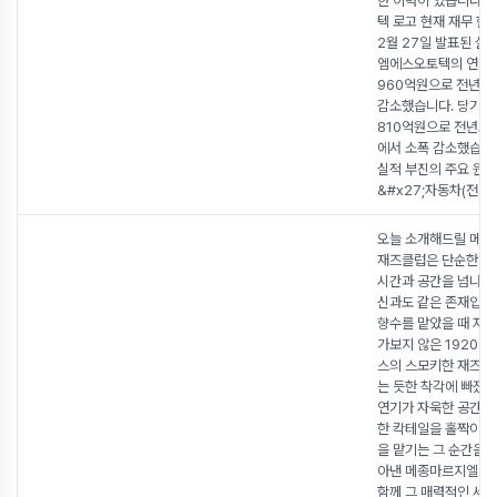
한 이력이 있습니다.
텍 로고 현재 재무 현
2월 27일 발표된 실
엠에스오토텍의 연결
960억원으로 전년 대
감소했습니다. 당기
810억원으로 전년도 
에서 소폭 감소했습니
실적 부진의 주요 원
&#x27;자동차(전기
오늘 소개해드릴 메
재즈클럽은 단순한 향
시간과 공간을 넘나드
신과도 같은 존재입니다
향수를 맡았을 때 저는
가보지 않은 1920년
스의 스모키한 재즈바
는 듯한 착각에 빠졌어
연기가 자욱한 공간 
한 칵테일을 홀짝이며
을 맡기는 그 순간을 
아낸 메종마르지엘라 
함께 그 매력적인 세