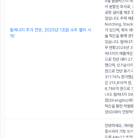
4월 필옵틱스의 에너
서 분할된 회사로, 2
공정 설비를 제조 및 
업입니다. 주력 제품
Notching, Stacki
필에너지 주가 전망, 2025년 1조원 수주 랠리 시
가 있으며, 특히 레이
작!
술 혁신을 통해 경쟁
있습니다. 필에너지 로
무 현황2024년 3분
에너지의 매출액은 57
으로 전년 대비 276.
했으며, 당기순이익은 
원으로 전년 동기 대비
317.76% 증가했습
은 215,819억 원,
8,786억 원으로 크
니다. 필에너지 SWO
점(Strengths)레이
혁신을 통한 차별화된
성SDI와의 안정적인
..
안녕하세요, 여러분! 
증시에서 가장 뜨거운
오른 &#x27;초전도