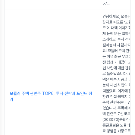
57.
...
안녕하세요, 오늘은 
감자로 떠오른 '모듈러
주'에 대해 이야기해보
제 눈에 띄는 알짜배
소개하고, 투자 전략
짚어볼 테니 끝까지 
요! 모듈러 주택 관련
는 이유 최근 우크라이
전 협상 기대감이 고
건 사업에 대한 관심
로 늘어났습니다. 특히
택은 빠른 시공과 비용
능해 재건 사업의 핵
떠올랐죠. 여기에 전 
모듈러 주택 관련주 TOP6, 투자 전략과 포인트 정
환경 건설 붐까지 더
리
주택 관련주들이 연일
있습니다. 주목해야 할
택 관련주 7선 코오
(003070)종합건설
롱글로벌은 모듈러 음
축 경험을 바탕으로 