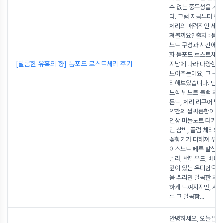
수 없는 중독성을 가
다. 그럼 지금부터 톰
체리의 매력적인 세계
져볼까요? 출처 : 톰
노트 구성과 시간에 따
화 톰포드 로스트체리
[달콤한 유혹의 향] 톰포드 로스트체리 후기
지남에 따라 다양한 
보여주는데요, 그 구성
리해보았습니다. 단계
느낌 탑노트 블랙 체리
몬드, 체리 리큐어 
약간의 쌉싸름함이 느
인상 미들노트 터키쉬 
민 삼박, 플럼 체리의
꽃향기가 더해져 우아
이스노트 페루 발삼, 
닐라, 샌달우드, 베티
깊이 있는 우디함으로
음 뿌리면 달콤한 체리
하게 느껴지지만, 시
록 그 달콤함
...
안녕하세요, 오늘은 