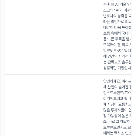
슨 황의 AI 기술 연설
스크의 "AI가 머지않
변호사의 능력을 따라
라는 발언으로 의료 A
대감이 더욱 높아졌습
흐름 속에서 국내 의료
들도 큰 주목을 받고 
주목해야 할 의료 AI 
1. 루닛루닛은 딥러닝
해 인간의 시각적 한
는 판독보조 솔루션을
상용화한 기업입니
...
안녕하세요, 여러분! 
체 산업의 숨겨진 강자
인스트루먼트(TXN)에
야기해보려고 합니다.
체 시장이 요동치고 있
많은 투자자들이 안정
장 가능성이 높은 기업
죠. 바로 그 해답이 
트루먼트일지도 모릅니
에서는 텍사스 인스