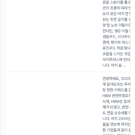
로운 스토리를 품고 있
간의 흐름에 따라 변
오의 향은 마치 한 편
읽는 듯한 깊이를 선사
향 탑 노트 이탈리안 
만다린, 생강 미들 노
샌달우드, 시더우드 
앰버, 화이트 머스크,
로즈우드 처음 탐다오
코끝을 스치는 것은 톡
사이프러스와 만다린
니다. 마치 숲
...
안녕하세요, 2025년 
게 달아오르는 주식 
장 핫한 키워드를 꼽
HBM 관련주겠죠? 인
시대, HBM은 없어서는
재가 되었고, 관련 기
도 연일 상승세를 이
니다. 마치 2000년대
블을 연상케 하지만, 
컴 기업들과 달리 실체