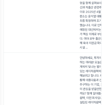
향을 함께 살펴보시죠! 
선과 저출산 관련주가
이유 2025년 4월 4
판소는 윤석열 대통령
최종 확정하며 조기 
했습니다. 이로 인해 
예정된 대선에서는 저
가 핵심 의제로 부상
다. 여야 모두 출산율
해 육아 지원금 확대,
시설
...
안녕하세요, 투자의 
하는 여러분! 오늘은 
계에서 빛나는 별이 
있는 레이저옵텍에 대
해보려고 합니다. 레
통해 아름다움과 건강
추구하는 이 기업, 과
의 관심을 받을만한 
까요? 함께 알아봅시다
옵텍, 이런 회사입니다
설립된 레이저옵텍은