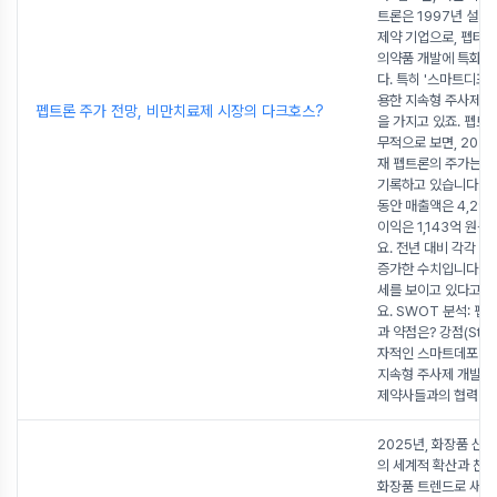
트론은 1997년 설립
제약 기업으로, 펩타
의약품 개발에 특화된
다. 특히 '스마트디포'
용한 지속형 주사제 
펩트론 주가 전망, 비만치료제 시장의 다크호스?
을 가지고 있죠. 펩트
무적으로 보면, 2025
재 펩트론의 주가는 9
기록하고 있습니다. 작
동안 매출액은 4,291
이익은 1,143억 원
요. 전년 대비 각각 23
증가한 수치입니다. 
세를 보이고 있다고 할
요. SWOT 분석: 펩
과 약점은? 강점(Stre
자적인 스마트데포 기
지속형 주사제 개발 
제약사들과의 협력
...
2025년, 화장품 산업
의 세계적 확산과 친환
화장품 트렌드로 새로