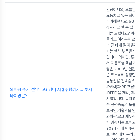
안녕하세요, 오늘은 
요동치고 있는 와이팜
야기해볼게요. 5G 시
강자라고 할 수 있는 
어는 보셨나요? 이름
몰라도 여러분이 쓰는
과 곧 타게 될 자율주
가는 핵심 부품을 만
랍니다. 와이팜, 통신
서 자율주행 핵심 기
팜은 2000년 설립되
년 코스닥에 상장한 기
동통신용 전력증폭기 
(PAM)과 RF 프론트
와이팜 주가 전망, 5G 넘어 자율주행까지... 투자
(RFFE)을 개발, 제조
타이밍은?
기업입니다. 특히 5G
수 전력증폭기 모듈 
보적인 기술력을 인정
와이팜 로고 재무적으
한 성장세를 보이고 있
2024년 매출액은 1
로 전년 대비 무려 79