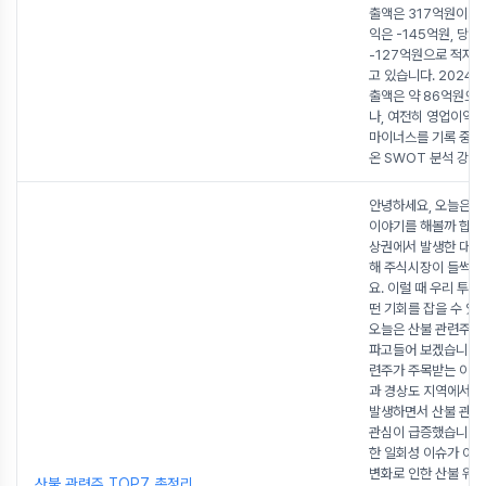
출액은 317억원이지만
익은 -145억원, 당
-127억원으로 적자 
고 있습니다. 2024년
출액은 약 86억원으
나, 여전히 영업이익
마이너스를 기록 중입
온 SWOT 분석 강점
.
안녕하세요, 오늘은 
이야기를 해볼까 합니다
상권에서 발생한 대형
해 주식시장이 들썩이
요. 이럴 때 우리 투
떤 기회를 잡을 수 있을
오늘은 산불 관련주에
파고들어 보겠습니다! 1
련주가 주목받는 이유
과 경상도 지역에서 
발생하면서 산불 관련
관심이 급증했습니다.
한 일회성 이슈가 아닙
변화로 인한 산불 위험
산불 관련주 TOP7 총정리