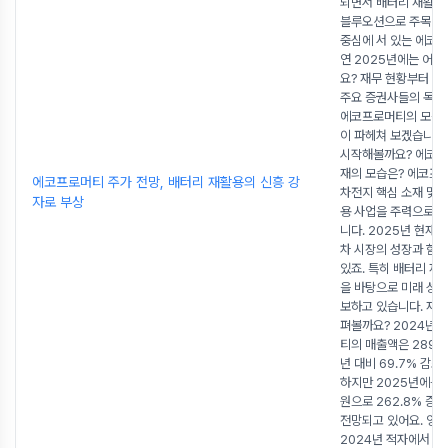
되면서 배터리 재활용
블루오션으로 주목받고
중심에 서 있는 에코프
연 2025년에는 어떤
요? 재무 현황부터 S
주요 증권사들의 목표
에코프로머티의 모든 
이 파헤쳐 보겠습니다.
시작해볼까요? 에코프
재의 모습은? 에코프
에코프로머티 주가 전망, 배터리 재활용의 신흥 강
차전지 핵심 소재 및 
자로 부상
용 사업을 주력으로 
니다. 2025년 현재,
차 시장의 성장과 함
있죠. 특히 배터리 재
을 바탕으로 미래 성장
보하고 있습니다. 재무
펴볼까요? 2024년
티의 매출액은 289억
년 대비 69.7% 감소
하지만 2025년에는 1
원으로 262.8% 증
전망되고 있어요. 영
2024년 적자에서 2