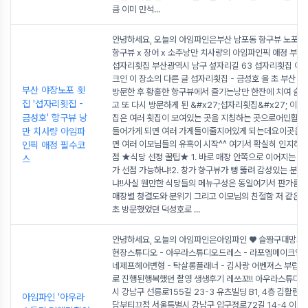
큼 이미 만석
...
안녕하세요, 오늘의 아임파인은부산 남포동 항구뷰 노포 횟
항구뷰 x 장어 x 소주낭만 치사량의 아임파인픽 애정 부산
섭자리횟집 부산광역시 남구 섶자리길 63 섭자리횟집 이 
크인 이 장소의 다른 글 섭자리횟집 - 금성호 올 초 부산 
부산 야장노포 횟
방문한 후 황홀한 항구뷰에서 즐기는낭만 한잔에 치여 슬
집 '섭자리횟집 -
고 또 다시 방문하게 된 &#x27;섭자리횟집&#x27; 이
금성호' 항구뷰 낭
집은 여러 횟집이 모여있는 곳을 지칭하는 곳으로어민활
만 치사량 아임파
들어가게 되면 여러 가게들이줄지어있게 되는데요이곳을 
면 여러 이모님들의 유혹이 시작^^ 여기서 확실히 인지하고
인픽 애정 필수코
점 ★식당 선정 꿀팁★ 1. 바로 매장 안쪽으로 이어지는 창
스
가 선점 가능하냐!2. 창가 향구뷰가 뻥 뚫려 감성있는 분위
냐!!사실 웬만한 식당들의 메뉴구성은 동일여기서 판가름 
매장별 청결도와 분위기 그리고 이모님의 친절함 저 같은 
초 방문했었던 덕성호로
...
안녕하세요, 오늘의 아임파인은아임파인 ♥ 슬짱구대망의
현장스튜디오 - 아우라스튜디오드레스 - 라포엠메이크업 
네제프헤어변형 - 탁살롱플래너 - 김사랑 어벤져스 부럽지
로 진행된행복했던 촬영 생생후기 레쓰꼬!! 아우라스튜디
시 강남구 선릉로155길 23-3 유츠빌딩 B1, 4층 김활란
아임파인 '아우라
담부티끄점 서울특별시 강남구 압구정로72길 14-4 이 블