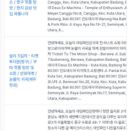
소 / 짱구 핫플 탐
Canggu, Kec. Kuta Utara, Kabupaten Badung, B
방 / 현지 감성 맛
아 Deus Ex Machina - Temple of Enthusiasm Jl. B
Mejan Canggu No.8, Canggu, Kec. Kuta Utara, K
집 와룽니아
Badung, Bali 80361 인도네시아 Warung Nia Baline
& Pork Ribs Jl. Kayu Aya No.19-21, Seminyak, Ke
Utara, K
...
안녕하세요, 오늘의 아임파인은귀국 전 라스트 쇼핑 러쉬 및
방으로이어가며 눈물의 귀국을 하게 된발리에서의 마지막 
차 Ticket To The Moon Shop - Berawa Jl. Subak S
발리 5일차 - 티켓
Tibubeneng, Berawa, Kabupaten Badung, Bali 
투더문(짱구) / 쿠
네시아 Deus Ex Machina - Kuta Kuta, Badung Rege
타 핫플 탐방 및
80361 인도네시아 비치워크 쇼핑센터 Jl. Pantai Kuta, Ku
쇼핑 / 빈땅마켓 /
Kuta Sel., Kabupaten Badung, Bali 80361 인도
눈물의 귀국(제주
코스터 Jl. Benesari No.2E, Kuta, Kec. Kuta, Kabup
항공)
Badung, Bali 80361 인도네시아 Bintang Supermar
Seminyak Jl. Raya Seminyak No.17, Seminyak, Ke
Utara, Kabupaten
...
안녕하세요, 오늘의 아임파인은핫하디 핫한 을지로 3가 메
윤남노 쉐프의 세번째 디핀아시안 음식을 다루는 요리주점
로3가 서울특별시 중구 수표로 48-7 지하1층 이 블로그의
장소의 다른 글 메리크리스마스 아인파인 디핀을지로3가 주