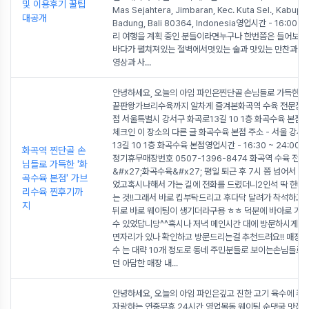
및 이용후기 꿀팁
Mas Sejahtera, Jimbaran, Kec. Kuta Sel., Kabupa
대공개
Badung, Bali 80364, Indonesia영업시간 - 16:00 ~
리 여행을 계획 중인 분들이라면누구나 한번쯤은 들어보거
바다가 펼쳐져있는 절벽에서멋있는 술과 맛있는 만찬과 함
영상과 사
...
안녕하세요, 오늘의 아임 파인은찐단골 손님들로 가득한 
끝판왕가브리수육까지 알차게 즐겨본화곡역 수육 전문점 
점 서울특별시 강서구 화곡로13길 10 1층 화곡수육 본점 
체크인 이 장소의 다른 글 화곡수육 본점 주소 - 서울 강서
13길 10 1층 화곡수육 본점영업시간 - 16:30 ~ 24:00
화곡역 찐단골 손
정기휴무매장번호 0507-1396-8474 화곡역 수육 전문
님들로 가득한 '화
&#x27;화곡수육&#x27; 평일 퇴근 후 7시 쯤 넘어서 
곡수육 본점' 가브
었고혹시나해서 가는 길에 전화를 드렸더니2인석 딱 한테
리수육 찐후기까
는 것!!그래서 바로 킵부탁드리고 후다닥 달려가 착석하고
지
뒤로 바로 웨이팅이 생기더라구용 ㅎㅎ 덕분에 바아로 기분
수 있었답니당^^혹시나 저녁 메인시간 대에 방문하시게 될
면자리가 있나 확인하고 방문드리는걸 추천드려요!! 매장 
수 는 대략 10개 정도로 동네 주민분들로 보이는손님들로
던 아담한 매장 내
...
안녕하세요, 오늘의 아임 파인은깊고 진한 고기 육수에 푸
자랑하는 연중무휴 24시간 영업목동 웨이팅 순댓국 맛집