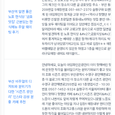
그의 체크인 이 장소의 다른 글 금호맛집 주소 - 부산 동구
209번길 5매장번호 051-467-2370 슬짱구와 오랜만
부산역 밀면 품은
게 된 아임파인의 정겨운 고향 부산><역시나 핫했던 부
노포 한식당 '금호
비롯한 신발원 초량밀면 등등내노라하는 맛집 뿐만 아니라
맛집' 근본있는 한
당들 모두 웨이팅을 이어오고 있던메인 점심시간,,ㄷㄷ 아
식메뉴 주말 웨이
달려온터라 배도 너무 고팠고첫 음식으로 시원한 밀면을 
팅 후기
차에 발견하게 된 노포 한식당 &#x27;금호식당&#x27;
에서 풍겨져오는 베테랑 스멜은 합격!!게다가 자리도 딱 저
두자리가 남아있었기에고민도 않고 바로 입장!!ㅎㅎ 매장내
바쁠때말곤 운영되지 않은듯 하였고 1층을 메인으로 운영
라구요매장 내에도 테이블이
...
안녕하세요, 오늘의 아임파인은광안리 이미 핫해버린 핫플
에 온듯한 착각을 불러일으키는 분위기와보기 좋고 맛도 
의 조화 시즌즈 광안리 부산광역시 수영구 광안해변로255번
층 이 블로그의 체크인 이 장소의 다른 글 시즌즈 광안리 주
부산 비주얼의 디
수영구 광안해변로255번길 40 1층영업시간 - 10:30 ~ 
저트와 분위기가
번호 0507-1452-9324 슬짱구가 서울에서부터 품어 
다한 '시즌즈 광안
안리 핫하디 핫했던 카페 &#x27;시즌즈 광안리&#x27;
리' 인스타 감성 분
느낌이 나면서도 앞에 저렇게 꾸며져있으니호텔 느낌도 나
좋 카페 추천
레 기분 좋아지는 마당을 지나 입장!! 매장내부 엔티크한 
드톤의 바닥의 조화가고풍스러운 분우기를 자랑하며 마치 
듯한 착각을 불어일으키는 이쁜 내부하지만 이렇게 분위기