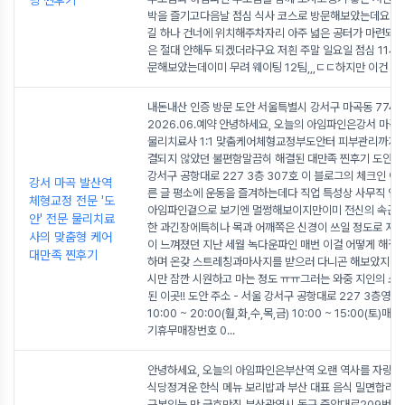
팅 찐후기
박을 즐기고다음날 점심 식사 코스로 방문해보았는데요 서
길 하나 건너에 위치해주차자리 아주 넓은 공터가 마련되어
은 절대 안해두 되겠더라구요 저흰 주말 일요일 점심 11시 
문해보았는데이미 무려 웨이팅 12팀,,,ㄷㄷ하지만 이건
...
내돈내산 인증 방문 도안 서울특별시 강서구 마곡동 774-
2026.06.예약 안녕하세요, 오늘의 아임파인은강서 마곡
물리치료사 1:1 맞춤케어체형교정부도안터 피부관리까지일
결되지 않았던 불편함말끔히 해결된 대만족 찐후기 도안 
강서구 공항대로 227 3층 307호 이 블로그의 체크인 이
강서 마곡 발산역
른 글 평소에 운동을 즐겨하는데다 직업 특성상 사무직 업
체형교정 전문 '도
아임파인겉으로 보기엔 멀쩡해보이지만이미 전신의 속근육
안' 전문 물리치료
한 과긴장에특히나 목과 어깨쪽은 신경이 쓰일 정도로 지
사의 맞춤형 케어
이 느껴졌던 지난 세월 녹다운파인 매번 이걸 어떻게 해결
대만족 찐후기
하며 온갖 스트레칭과마사지를 받으러 다니곤 해보았지만그
시만 잠깐 시원하고 마는 정도 ㅠㅠ그러는 와중 지인의 소
된 이곳!! 도안 주소 - 서울 강서구 공항대로 227 3층영업
10:00 ~ 20:00(훨,화,수,목,금) 10:00 ~ 15:00(토)매
기휴무매장번호 0
...
안녕하세요, 오늘의 아임파인은부산역 오랜 역사를 자랑하
식당정겨운 한식 메뉴 보리밥과 부산 대표 음식 밀면합리
근본있는 맛 금호맛집 부산광역시 동구 중앙대로209번길 