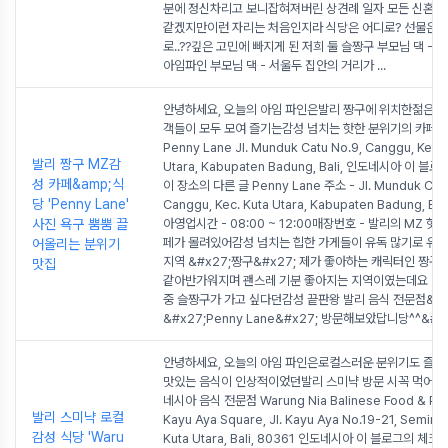
분에 정신차리고 보니잡혀져버린 상견례 일자 모든 신혼부
같겠지만이런 자리는 처음인지라 식당은 어디로? 선물은 
로..??깊은 고민에 빠지게 된 저희 둘 슬짱구 부모님 댁 - 
아임파인 부모님 댁 - 서울두 집안의 거리가
...
안녕하세요, 오늘의 아임 파인은발리 짱구에 위치한젊은 현
객들이 모두 모여 즐기는감성 넘치는 핫한 분위기의 카페
Penny Lane Jl. Munduk Catu No.9, Canggu, Kec. 
발리 짱구 MZ감
Utara, Kabupaten Badung, Bali, 인도네시아 이 
성 카페&amp;식
이 장소의 다른 글 Penny Lane 주소 - Jl. Munduk Catu
당 'Penny Lane'
Canggu, Kec. Kuta Utara, Kabupaten Badung, B
사진 욕구 뿜뿜 끌
아영업시간 - 08:00 ~ 12:00매장번호 - 발리의 MZ 핫
페가 몰려있어감성 넘치는 힙한 가게들이 유독 많기로 유
어올리는 분위기
지역 &#x27;짱구&#x27; 제가 좋아하는 캐릭터인 짱구
맛집
같아반가워지며 괜스레 기분 좋아지는 지역이였는데요 ㅎㅎ
중 슬짱구가 가고 싶다던감성 끝판왕 발리 음식 전문점&카
&#x27;Penny Lane&#x27; 방문해보았답니당^^&#x
안녕하세요, 오늘의 아임 파인은로컬스러운 분위기도 즐
맛있는 음식이 인상적이었던발리 스미냑 방문 시꼭 먹어야
네시아 음식 전문점 Warung Nia Balinese Food & Por
발리 스미냑 로컬
Kayu Aya Square, Jl. Kayu Aya No.19-21, Seminya
감성 식당 'Waru
Kuta Utara, Bali, 80361 인도네시아 이 블로그의 체