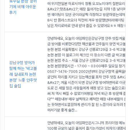
로수길 본점' 분위
에 위치한일본 히로시마식 정통 오꼬노미야끼 철판요리 전
기에 비해 아쉬운
&#x27;핫쵸&#x27; 매장 들어가는길 지하 1층 낮이며 
후기
번 웨이팅이 있던 곳이라살짝 걱정하고 방문하였는데저흰 
8시 반 쯤라스트오더 직전에 겨우 방문했던터라웨이팅 없이
남은 자리로바로 안내 받아 즐길 수 있었어요ㅎㅎ 매장 내
안녕하세요, 오늘의 아임파인은강남구청 안주 맛집겨울철 
급 방어를 비롯한다양한 해산물과 안주들의 향연 박고볼래
논현 본점 서울특별시 강남구 선릉로129길 3-6 박고볼래
논현 본점 이 블로그의 체크인 이 장소의 다른 글 박고볼래
논현 본점 주소 - 서울 강남구 선릉로129길 3-6 박고볼
강남구청 방어가
논현 본점영업시간 - 17:00 ~ 03:00매주 일요일 정기
함께 하는 '박고볼
0507-1474-7005 2002년부터 강남구청역 골목을
래 실내포차 논현
굳건히 자리를 지키고 있는해산물 포차 안주 맛집 &#x27
본점' 느좋 안주맛
&#x27; 겨울 시즌이 되면 강남구청 방어하면바로 이곳을
집 술집
도로 긴 세월 많은 사람들에게 애정 받고 있는 술집으로
써 저 역시 빠질 수 없었기에평일 저녁 퇴근 후 방문해 즐
다^^ 매장내부 매우 널찍하고 쾌적한 매장 내부세월의 흔
는 듯하면서도깔끔하게 관리가 잘 된 느낌이라 오히려 정겨
에서기분 좋게 술잔
...
안녕하세요, 오늘의 아임파인은시그니처 프리미엄 메뉴가
100평 규모의 넓은 홀에서 즐기는가성비 피자의 대명사 