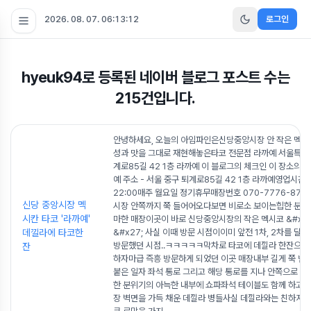
2026. 08. 07. 06:13:14
로그인
hyeuk94
로 등록된 네이버 블로그 포스트 수는
215
건입니다.
안녕하세요, 오늘의 아임파인은신당중앙시장 안 작은 멕시
성과 맛을 그대로 재현해놓은타코 전문점 라까예 서울특별
계로85길 42 1층 라까예 이 블로그의 체크인 이 장소의 다
예 주소 - 서울 중구 퇴계로85길 42 1층 라까예영업시간 - 
22:00매주 월요일 정기휴무매장번호 070-7776-877
신당 중앙시장 멕
시장 안쪽까지 쭉 들어어오다보면 비로소 보이는힙한 분위
시칸 타코 '라까예'
마한 매장이곳이 바로 신당중앙시장의 작은 멕시코 &#x2
데낄라에 타코한
&#x27; 사실 이때 방문 시점이이미 앞전 1차, 2차를 달린
방문했던 시점..ㅋㅋㅋㅋㅋ막차로 타코에 데낄라 한잔으로
잔
하자마급 즉흥 방문하게 되었던 이곳 매장내부 길게 쭉 뻗
붙은 일자 좌석 통로 그리고 해당 통로를 지나 안쪽으로 오
한 분위기의 아늑한 내부에 쇼파좌석 테이블도 함께 하고 
장 벽면을 가득 채운 데낄라 병들사실 데낄라와는 친하지 