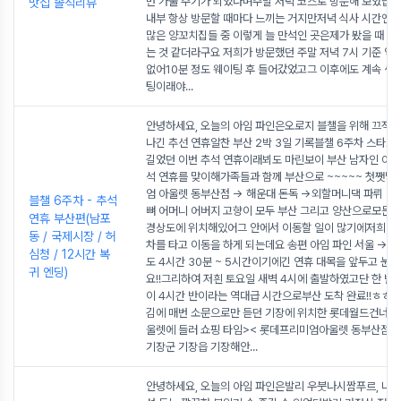
번 가줄 주기가 되었다며주말 저녁 코스로 방문해 보았답니
맛집 솔직리뷰
내부 항상 방문할 때마다 느끼는 거지만저녁 식사 시간엔 늘
많은 양꼬치집들 중 이렇게 늘 만석인 곳은제가 봤을 때 여
는 것 같더라구요 저희가 방문했던 주말 저녁 7시 기준 역
없어10분 정도 웨이팅 후 들어갔었고그 이후에도 계속 생
팅이래야
...
안녕하세요, 오늘의 아임 파인은오로지 블챌을 위해 끄적
나긴 추선 연휴알찬 부산 2박 3일 기록블챌 6주차 스타트~!
길었던 이번 추석 연휴이래뵈도 마린보이 부산 남자인 아임
석 연휴를 맞이해가족들과 함께 부산으로 ~~~~~ 첫쨋날
엄 아울렛 동부산점 -> 해운대 돈독 ->외할머니댁 파뤼 -
블챌 6주차 - 추석
뼈 어머니 어버지 고향이 모두 부산 그리고 양산으로모든
연휴 부산편(남포
경상도에 위치해있어그 안에서 이동할 일이 많기에저희 가
동 / 국제시장 / 허
차를 타고 이동을 하게 되는데요 송편 아임 파인 서울 -> 
심청 / 12시간 복
도 4시간 30분 ~ 5시간이기에긴 연휴 대목을 앞두고 눈
귀 엔딩)
요!!그리하여 저흰 토요일 새벽 4시에 출발하였고단 한 번의
이 4시간 반이라는 역대급 시간으로부산 도착 완료!!ㅎㅎ
김에 매번 소문으로만 듣던 기장에 위치한 롯데월드건너편
울렛에 들러 쇼핑 타임>< 롯데프리미엄아울렛 동부산점 
기장군 기장읍 기장해안
...
안녕하세요, 오늘의 아임 파인은발리 우붓나시짬푸르, 나시