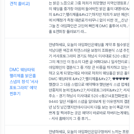
는 밝은 느낌으로 그중 저희가 희망했던 지역인영등포 / 마포
견적 홀비교)
의 웨딩홀 중가장 마음에 들어박힌 밝은 홀의 대명사DMC
의 &#x27;펠리체홀&#x27;하지만 저희가 보던 예산대의
에 비해정가 측정 대관료가 터무니 없이 비싼 것,,,,신난 
그늘 진 아임파인큰 고민에 빠진체 DMC 홀투어 시작..ㅋ
홀 &연회장 둘러보기 라
...
안녕하세요, 오늘의 아임파인은웨딩홀 계약 후 필수밝은 홀
석남다른 색감과 자연스러운 보정의 조화본식 스냅 추천 및
기 서사포토그라피 경기도 하남시 미사대로 520 c동214
그의 체크인 이 장소의 다른 글 어쩌다보니 일사천리로 진
아임파인의 결혼식그 중 가장 큰 비중을 차지하고 있는 웨
DMC 웨딩타워
하고 오게 되었는데요 바아로 저희의 웨딩홀은 밝은 홀의 
펠리체홀 밝은홀
DMC 웨딩타워 &#x27;펠리체홀&#x27; ♥♥♥♥♥웨
스냅의 정석 '서사
했겠다 그 다음 스텝으로 예약해야 했던본식 스냅 업체를 
포토그라피' 예약
던중저희 눈에 띈&#x27;서사포토그라피&#x27; 서사
찐후기
주소 - 경기 하남시 미사대로 520 c동214호전화번호 010
9440 일단 서둘러 스냅을 알아보게 된 이유엔저희 결혼식
년 남짓 남긴했지만아시다시피 다들 보는 눈이 똑같기에인
쁘게 잘 찍어주는 곳은 예약이 바로바로 차버리는게웨딩의
- 서사 홈페이지 그 중 후기
...
안녕하세요, 오늘의 아임파인은압구정에서 느끼는 프랑스 