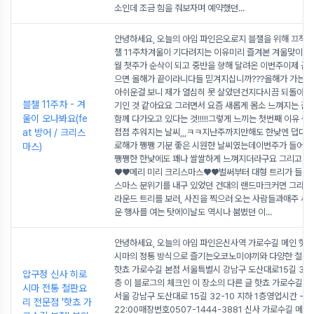
소인데 조금 힘을 줘보자며 예약했던
...
안녕하세요, 오늘의 아임 파인은오로지 블챌을 위해 끄적
챌 11주차겨울이 기다려지는 이유미리 즐겨본 겨울맞이 코스
월 첫주가 순삭이 되고 중반을 향해 달려온 이번주이제 곧 
으면 올해가 끝이라니다들 믿겨지십니까???올해가 가는게
아쉬운걸 보니 제가 열심히 못 살았던건지다시끔 되돌아보
블챌 11주차 - 겨
기인 것 같아요요 그러면서 요즘 새롭게 몸소 느껴지는 점
울이 오나봐요(fe
함께 다가오고 있다는 것!!!!!그렇게 느끼는 첫번째 이유 중
at 방어 / 크리스
점점 추워지는 날씨,,,ㅋㅋ지난주까지만해도 한낮엔 덥다고
로해가 쨍쨍 기분 좋은 시원한 날씨였는데이번주가 들어서
마스)
쨍쨍한 한낮에도 꽤나 쌀쌀하게 느껴지더라구요 그리고 두
♥♥메리 미리 크리스마스♥♥벌써부터 대형 트리가 들어
스마스 분위기를 내구 있었던 건대의 랜드마크커먼 그라운
라운드 트리를 보러, 사진을 찍으러 오는 사람들과매주 새
운 행사를 여는 탓에이날도 역시나 붐볐던 이
...
안녕하세요, 오늘의 아임 파인은신사역 가로수길 메인 핫
시마의 정통 방식으로 즐기는오코노미야끼와 다양한 철판
핫쵸 가로수길 본점 서울특별시 강남구 도산대로15길 32-
압구정 신사 히로
층 이 블로그의 체크인 이 장소의 다른 글 핫쵸 가로수길 본
시마 전통 철판요
서울 강남구 도산대로 15길 32-10 지하 1층영업시간 - 11:
리 전문점 '핫쵸 가
22:00매장번호0507-1444-3881 신사 가로수길 메인