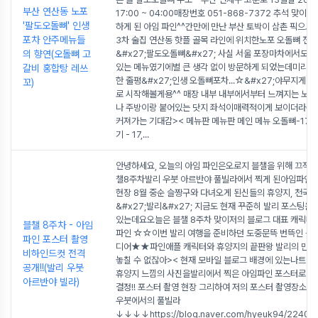
부산 연산동 노포
17:00 ~ 04:00매장번호 051-868-7372 추석 맞이 
'팔도오돌뼈' 인생
하게 된 아임 파인^^간만에 만난 부산 토박이 삼촌 픽으로
포차 안주메뉴들
3차 술집 연산동 핫플 골목 라인에 위치한노포 오돌뼈 전
의 향연(오돌뼈 고
&#x27;팔도오돌뼈&#x27; 사실 서울 포장마차에서도 쉽
있는 메뉴였기에별 큰 생각 없이 방문하게 되었는데미리 
갈비 홍합탕 레쓰
한 줄평&#x27;인생 오돌뼈포차...☆&#x27;야무지게 즐
꼬)
로 시작해볼게용^^ 매장 내부 내부에서부터 느껴지는 노포
나 주방이랑 붙어있는 닷지 좌석이매력적이게 보이더라구
커져가는 기대감>< 메뉴판 메뉴판 메인 메뉴 오돌뼈-17,0
기 - 17,
...
안녕하세요, 오늘의 아임 파인은오로지 블챌을 위해 끄적
챌8주차발리 우붓 아르반야 풀빌라에서 찍게 된아임파인 
현장 8월 중순 슬짱구와 다녀오게 된신들의 휴양지, 천국
&#x27;발리&#x27; 지금도 현재 꾸준히 발리 포스팅을
있는데요오늘은 블챌 8주차 맞이저의 블로그 대표 캐릭터
블챌 8주차 - 아임
파인 ☆☆이번 발리 여행을 준비하던 도중문뜩 번뜩인 블
파인 포스터 촬영
디어★★파인애플 캐릭터와 휴양지의 끝판왕 발리의 만
비하인드컷 전격
놓칠 수 없잖아>< 현재 모바일 블로그 배경에 있는나트랑
공개!!(발리 우붓
휴양지 느낌의 사진을발리에서 찍은 아임파인 포스터로 
아르반야 빌라)
결정!! 포스터 촬영 현장 그리하여 저의 포스터 촬영장소로
우붓에서의 풀빌라
↓↓↓↓https://blog.naver.com/hyeuk94/2240