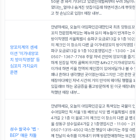
50분 경 와서 기다리고 있었는데벌써부터 무려 3팀이나 
었다는,,얼마나 숨겨진 맛집이길래 하면서갠스레 뿌듯한 
고 첫 손님으로 입장!! 매장 내부
...
안녕하세요, 오늘의 아임파인은대한민국 최초 양등심꼬치
꼬치 전문점특색있는 메뉴와 요리 메뉴들이 반겨주는 이
방이직영점 서울특별시 송파구 오금로13길 9 1층 102호 
의 체크인 이 장소의 다른 글 이가네양꼬치 방이직영점 주소 
양꼬치계의 센세
파구 오금로13길 9 1층 102호영업시간 - 13:00 ~ 24
이션 '이가네양꼬
0507- 1367-7768 주말 저녁 간만에 양꼬치를 즐기기
치 방이직영점' 등
하게 된잠실 먹자 골목에 위치한 &#x27;이가네양꼬치&#x
심꼬치 가지요리
이가네 하면 서울 전역에 체인점이 있어어딜가나 볼 수 있
온면
꽤나 흔하다 생각했던 곳이였는데요그치만 그런 흔한 곳이
매장마다메인 저녁 시간에 거의 만석에 웨이팅 행렬을 보고
있길래!!!! 하는 궁금증을 품고방문하게 된 이곳 매장내부 
적했던 매장 내부
...
안녕하세요, 오늘의 아임파인은깊고 특색있는 국물이 인상
수아임파인 픽 서울 1등 베트남 식당 벱 서울특별시 성동
4가길 2 1층 이 블로그의 체크인 이 장소의 다른 글 벱 BEP
울 성동구 성수일로4가길 2 1층영업시간 - 11:00 ~ 21
성수 쌀국수 '벱 -
0507-1315-4502 따스한 햇살이 내비치는 주말 아침
BEP' 매운 차돌
께 전날의 숙취를 이겨내기 위해 방문한애정하는 또간집 &#