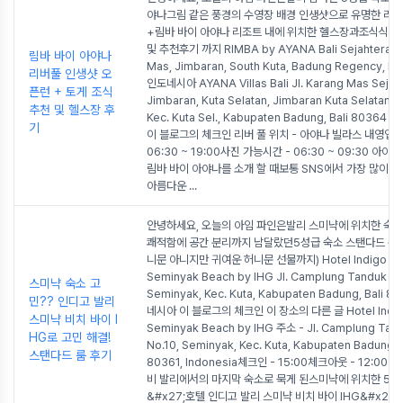
야나그림 같은 풍경의 수영장 배경 인생샷으로 유명한 리
+림바 바이 아야나 리조트 내에 위치한 헬스장과조식식당 
및 추천후기 까지 RIMBA by AYANA Bali Sejahtera, Jl
림바 바이 아야나
Mas, Jimbaran, South Kuta, Badung Regency, Ba
리버풀 인생샷 오
인도네시아 AYANA Villas Bali Jl. Karang Mas Sejaht
픈런 + 토게 조식
Jimbaran, Kuta Selatan, Jimbaran Kuta Selatan, 
추천 및 헬스장 후
Kec. Kuta Sel., Kabupaten Badung, Bali 8036
기
이 블로그의 체크인 리버 풀 위치 - 아야나 빌라스 내영업시
06:30 ~ 19:00사진 가능시간 - 06:30 ~ 09:30 아
림바 바이 아야나를 소개 할 때보통 SNS에서 가장 많이 
아름다운
...
안녕하세요, 오늘의 아임 파인은발리 스미냑에 위치한 숙
쾌적함에 공간 분리까지 남달랐던5성급 숙소 스탠다드 룸 
니문 아니지만 귀여운 허니문 선물까지) Hotel Indigo Bal
Seminyak Beach by IHG Jl. Camplung Tanduk No
스미냑 숙소 고
Seminyak, Kec. Kuta, Kabupaten Badung, Bali 8
민?? 인디고 발리
네시아 이 블로그의 체크인 이 장소의 다른 글 Hotel Indigo
스미냑 비치 바이 I
Seminyak Beach by IHG 주소 - Jl. Camplung Tan
HG로 고민 해결!
No.10, Seminyak, Kec. Kuta, Kabupaten Badung, B
스탠다드 룸 후기
80361, Indonesia체크인 - 15:00체크아웃 - 12:00 
비 발리에서의 마지막 숙소로 묵게 된스미냑에 위치한 5성
&#x27;호텔 인디고 발리 스미냑 비치 바이 IHG&#x27;