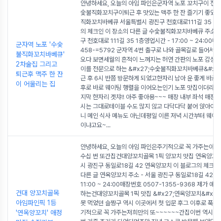
안녕하세요, 오늘의 아임 파인은군자역 노포 꼬치구이 전
숯불직화꼬치구이퇴근 후 맛있는 맥주 한 잔 즐기기 좋았던
직화꼬치바베큐 서울특별시 광진구 천호대로111길 35 1층
의 체크인 이 장소의 다른 글 수숯불직화꼬치바베큐 주소 -
구 천호대로 111길 35 1층영업시간 - 17:00 ~ 24:00매
군자역 노포 '수숯
458-=5792 군자역 4번 출구로 나와 골목길로 들어서 
불직화꼬치바베큐'
오다 보면세월의 흔적이 느껴지는 허연 간판의 노포 감성
2차술집 그리고
이를 전문으로 하는 &#x27;수숯불직화꼬치바베큐&#x27
퇴근후 맥주 한 잔
근 후 6시 반쯤 방문하게 되었고한자리 남아 운 좋게 바로 착
이 어울리는 집
후로 바로 웨이팅 행렬을 이어오는인기 노포 맛집이더라고
지막 한자리 겟챠!! 아주 좋아용~~~ 매장 내부 좌석 매장 
시는 그대로테이블 수도 많지 않고 다닥다닥 붙어 앉아야 
니 메인 식사 메뉴도 아닌데평일 이른 저녁 시간부터 웨이팅
이냐고요~
...
안녕하세요, 오늘의 아임 파인은주기적으로 꼭 가주는아
수십 번 또간집건대양꼬치골목 1픽 양꼬치 맛집 연옥양꼬
시 광진구 동일로18길 42 연옥양꼬치 이 블로그의 체크인
다른 글 연옥양꼬치 주소 - 서울 광진구 동일로18길 42영
11:00 ~ 24:00매장번호 0507-1355-9368 제가 애
건대 양꼬치골목
하는건대양꼬치골목 1픽 맛집 &#x27;연옥양꼬치&#x27
아임파인픽 1등
못 먹었던 슬짱구 역시 이곳에서 첫 입문 후그 이후로 푹 빠
'연옥양꼬치' 애정
기적으로 꼭 가주는저희만의 또~~~~~~간집이번 역시 오