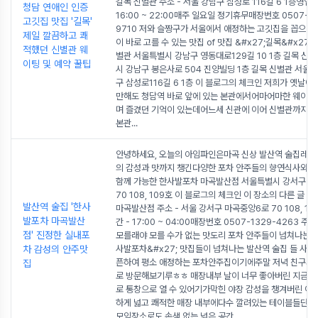
길목 신별관 주소 - 서울 강남구 삼성로 116길 6 1층영업시
청담 연애인 인증
16:00 ~ 22:00매주 일요일 정기휴무매장번호 0507-13
고깃집 맛집 '길목'
9710 저와 슬짱구가 서울에서 애정하는 고깃집을 꼽으라
제일 깔끔하고 쾌
이 바로 고를 수 있는 맛집 of 맛집 &#x27;길목&#x27; 
적했던 신별관 웨
별관 서울특별시 강남구 영동대로129길 10 1층 길목 신
이팅 및 예약 꿀팁
시 강남구 봉은사로 504 진양빌딩 1층 길목 신별관 서울
구 삼성로116길 6 1층 이 블로그의 체크인 저희가 옛날에 
만해도 청담역 바로 앞에 있는 본관에서어마어마한 웨이팅
며 즐겼던 기억이 있는데어느세 신관에 이어 신별관까지???
본관
...
안녕하세요, 오늘의 아임파인은마곡 신상 발산역 술집레트
의 감성과 맛까지 챙긴다양한 포차 안주들의 향연식사와 
함께 가능한 한사발포차 마곡발산점 서울특별시 강서구 
70 108, 109호 이 블로그의 체크인 이 장소의 다른 글 
발산역 술집 '한사
마곡발산점 주소 - 서울 강서구 마곡중앙6로 70 108, 1
발포차 마곡발산
간 - 17:00 ~ 04:00매장번호 0507-1329-4263 
점' 진정한 실내포
모를래야 모를 수가 없는 맛도리 포차 안주들이 넘쳐나는 &
차 감성의 안주맛
사발포차&#x27; 맛집들이 넘쳐나는 발산역 술집 들 사이
픈하여 평소 애정하는 포차안주집이기에주말 저녁 친구와 
집
로 방문해보기루ㅎㅎ 매장내부 날이 너무 좋아버린 지금 매
로 통창으로 열 수 있어기가막힌 야장 감성을 챙겨버린 이
하게 넓고 쾌적한 매장 내부에다수 깔려있는 테이블들단
모임장소로도 손색 없는 넓은 공간
...