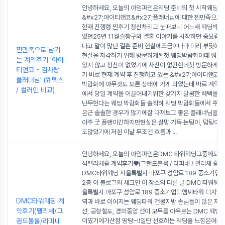
안녕하세요, 오늘의 아임파인은웨딩 준비의 첫 시작웨딩플
&#x27;아이티앤코&#x27;플래너님에 대한 찐만족으로
현재 진행형 찐후기 정신차리고 눈떠보니 어느새 웨딩박람
었던25년 11월슬짱구와 결혼 이야기를 시작하던 중요즘
다고 말이 많던 결혼 준비 현실에조금이나마 미리 부딪혀
찐만족으로 남기
현실을 자각하기 위해 방문하게된첫 웨딩박람회이때 워낙
는 계약후기 '아이
있지 않고 정신이 없었기에 사진이 없긴한데첫 방문하게 된
티앤코 - 김사랑
가 바로 현재 계약 후 진행하고 있는 &#x27;아이티앤코&#
플래너님' (웨덱스
박람회에 아무것도 모른 상태에 가게 되었는데 바로 계약..?
/ 컬러인 비교)
에서 당일 계약을 이끌어내기위한 갖가지 달콤한 혜택을 
난무한다는 웨딩 박람회들 솔직히 웨딩 박람회들에서 주는
은근 솔솔한 경우가 많기에잘 따져보고 좋은 플래너님을 
아주 굿 플랜이긴하지만현실은 실망 가득 눈팅이, 덤팅이 
도많았기에 저흰 이날 무조건 흐름과
...
안녕하세요, 오늘의 아임파인은DMC 타워웨딩그중에도 밝
석펠리체홀 계약후기♥(그랜드볼룸 / 라피네 / 펠리체 홀 
DMC타워웨딩 서울특별시 마포구 성암로 189 중소기업
2층 이 블로그의 체크인 이 장소의 다른 글 DMC 타워웨딩 
울특별시 마포구 성암로 189 중소기업디엠씨타워 디지
DMC타워웨딩 계
역과 바로 이어지는 웨딩타워 건물지방 손님들이 많은 저
약후기(펠리체/그
선, 공항철도, 경의중앙 선이 모두를 아우르는 DMC 웨딩
랜드볼룸/라피네
이였기에가산점 땅땅~!!일단 선호하는 웨딩홀 느낌은어두