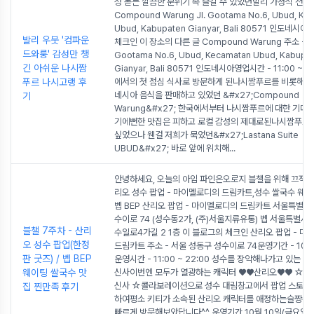
성 돋는 깔끔한 분위기 속 즐길 수 있었던발리 가정식 전문
Compound Warung Jl. Gootama No.6, Ubud, Ke
Ubud, Kabupaten Gianyar, Bali 80571 인도네시
발리 우붓 '컴파운
체크인 이 장소의 다른 글 Compound Warung 주소 - Jl
드와룽' 감성만 챙
Gootama No.6, Ubud, Kecamatan Ubud, Kabupa
긴 아쉬운 나시짬
Gianyar, Bali 80571 인도네시아영업시간 - 11:00 ~ 2
푸르 나시고랭 후
에서의 첫 점심 식사로 방문하게 된나시짬푸르를 비롯해 
네시아 음식을 판매하고 있었던 &#x27;Compound
기
Warung&#x27; 한국에서부터 나시짬푸르에 대한 기대
기에뻔한 맛집은 피하고 로컬 감성의 제대로된나시짬푸르
싶었으나 웬걸 저희가 묵었던&#x27;Lastana Suite
UBUD&#x27; 바로 앞에 위치해
...
안녕하세요, 오늘의 아임 파인은오로지 블챌을 위해 끄적이
리오 성수 팝업 - 마이멜로디의 드림카트,성수 쌀국수 웨이팅
벱 BEP 산리오 팝업 - 마이멜로디의 드림카트 서울특별시
수이로 74 (성수동2가, (주)서울지류유통) 벱 서울특별시
블챌 7주차 - 산리
수일로4가길 2 1층 이 블로그의 체크인 산리오 팝업 - 
오 성수 팝업(한정
드림카트 주소 - 서울 성동구 성수이로 74운영기간 - 10.10 
판 굿즈) / 벱 BEP
운영시간 - 11:00 ~ 22:00 성수를 장악해나가고 있는 
웨이팅 쌀국수 맛
신사이번엔 모두가 열광하는 캐릭터 ♥♥산리오♥♥ ☆ 산
신사 ☆콜라보레이션으로 성수 대림창고에서 팝업 스토어
집 찐만족 후기
하여평소 키티가 소속된 산리오 캐릭터를 애정하는슬짱구를
빠르게 방문해보았답니다^^ 운영기간 10월 10일(금요일)~