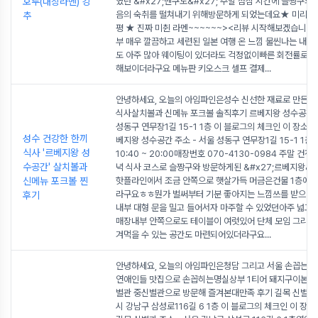
호루(대창라멘) 강
였던 &#x27;멘쿠도&#x27; 주말 점심 시간에 슬짱구와 
음의 숙취를 떨쳐내기 위해방문하게 되었는데요★ 미리 말
추
평 ★ 진짜 미췬 라멘~~~~~~><리뷰 시작해보겠습니당
부 매우 깔끔하고 세련된 일본 여행 온 느낌 물씬나는 내부
도 아주 많아 웨이팅이 있더라도 걱정없이빠른 회전률로 
해보이더라구요 메뉴판 키오스크 셀프 결제
...
안녕하세요, 오늘의 아임파인은성수 신선한 재료로 만든건
식사살치볼과 신메뉴 포크볼 솔직후기 르베지왕 성수공간
성동구 연무장1길 15-1 1층 이 블로그의 체크인 이 장소의
성수 건강한 한끼
베지왕 성수공간 주소 - 서울 성동구 연무장1길 15-1 1층
식사 '르베지왕 성
10:40 ~ 20:00매장번호 070-4130-0984 주말 건전
수공간' 살치볼과
녁 식사 코스로 슬짱구와 방문하게된 &#x27;르베지왕&#x
신메뉴 포크볼 찐
핫플라인에서 조금 안쪽으로 햇살가득 머금은건물 1층에 
라구요ㅎㅎ뭔가 벌써부터 기분 좋아지는 느낌쓰를 받으며 입
후기
내부 대형 문을 밀고 들어서자 마주할 수 있었던아주 넓고
매장내부 안쪽으로도 테이블이 여럿있어 단체 모임 그리고
겨먹을 수 있는 공간도 마련되어있더라구요
...
안녕하세요, 오늘의 아임파인은청담 그리고 서울 손꼽는 
연애인들 맛집으로 손꼽히는명실상부 1티어 돼지구이본관 / 
별관 중신별관으로 방문해 즐겨본대만족 후기 길목 신별관
시 강남구 삼성로116길 6 1층 이 블로그의 체크인 이 장소