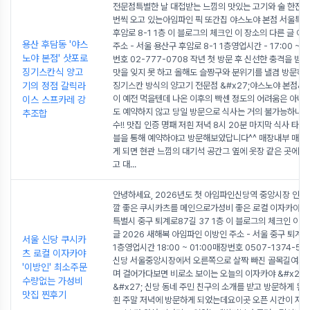
전문점특별한 날 대접받는 느낌의 맛있는 고기와 술 한잔매
번씩 오고 있는아임파인 픽 또간집 야스노야 본점 서울특
후암로 8-1 1층 이 블로그의 체크인 이 장소의 다른 글 야
용산 후담동 '야스
주소 - 서울 용산구 후암로 8-1 1층영업시간 - 17:00 ~ 
노야 본점' 삿포로
번호 02-777-0708 작년 첫 방문 후 신선한 충격을 받
징기스칸식 양고
맛을 잊지 못 하고 올해도 슬짱구와 분위기를 낼겸 방문하
기의 정점 갈릭라
징기스칸 방식의 양고기 전문점 &#x27;야스노야 본점&#x
이 예전 먹을텐데 나온 이후의 빡센 정도의 어려움은 아
이스 스프카레 강
도 예약하지 않고 당일 방문으로 식사는 거의 불가능하니예
추조합
수!! 맛집 인증 명패 저흰 저녁 8시 20분 마지막 식사 타
블을 통해 예약하야고 방문해보았답니다^^ 매장내부 매장
게 되면 현관 느낌의 대기석 공간그 옆에 옷장 같은 곳에 
고 대
...
안녕하세요, 2026년도 첫 아임파인신당역 중앙시장 인근
깔 좋은 쿠시카츠를 메인으로가성비 좋은 로컬 이자카야 
특별시 중구 퇴계로87길 37 1층 이 블로그의 체크인 이 
글 2026 새해복 아임파인 이방인 주소 - 서울 중구 퇴계로
서울 신당 쿠시카
1층영업시간 18:00 ~ 01:00매장번호 0507-1374-5
츠 로컬 이자카야
신당 서울중앙시장에서 오른쪽으로 살짝 빠진 골목길여기가
'이방인' 최소주문
며 걸어가다보면 비로소 보이는 오늘의 이자카야 &#x27
수량없는 가성비
&#x27; 신당 동네 주민 친구의 소개를 받고 방문하게 된 
맛집 찐후기
흰 주말 저녁에 방문하게 되었는데요이곳 오픈 시간이 저녁