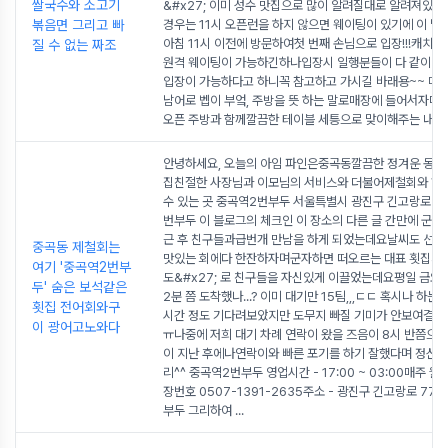
쌀국수와 소고기
&#x27; 이미 성수 맛집으로 많이 알려질대로 알려져있어
볶음면 그리고 빠
경우는 11시 오픈런을 하지 않으면 웨이팅이 있기에 이 날
아침 11시 이전에 방문하여첫 번째 손님으로 입장!!!캐치
질 수 없는 짜조
원격 웨이팅이 가능하긴하나입장시 일행분들이 다 같이 함
입장이 가능하다고 하니꼭 참고하고 가시길 바래용~~ 매
남어로 벱이 부엌, 주방을 뜻 하는 말로매장에 들어서자마
오픈 주방과 함께깔끔한 테이블 세틍으로 맞이해주는 내부
안녕하세요, 오늘의 아임 파인은중곡동깔끔한 정겨운 동네
집친절한 사장님과 이모님의 서비스와 더불어제철회와 해
수 있는 곳 중곡역2번부두 서울특별시 광진구 긴고랑로 77
번부두 이 블로그의 체크인 이 장소의 다른 글 간만에 군자
근 후 친구들과급번개 만남을 하게 되었는데요날씨도 선
중곡동 제철회는
맛있는 회에다 한잔하자며군자하면 떠오르는 대표 횟집&#
여기 '중곡역2번부
도&#x27; 로 친구들을 자신있게 이끌었는데요평일 금요일
두' 숨은 보석같은
2분 쯤 도착했나...? 이미 대기만 15팀,,,ㄷㄷ 혹시나 하는 
횟집 전어회와구
시간 정도 기다려보았지만 도무지 빠질 기미가 안보여결국
이 광어고노와다
ㅠ나중에 저희 대기 차례 연락이 왔을 즈음이 8시 반쯤으
이 지난 후에나연락이와 빠른 포기를 하기 잘했다며 정신
리^^ 중곡역2번부두 영업시간 - 17:00 ~ 03:00매주 
장번호 0507-1391-2635주소 - 광진구 긴고랑로 77 
부두 그리하여
...