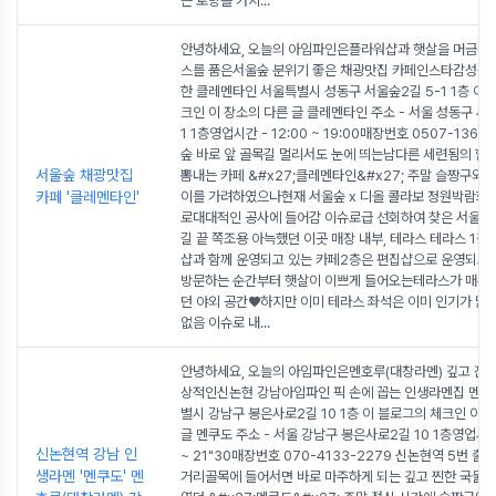
큰 로망을 가지
...
안녕하세요, 오늘의 아임파인은플라워샵과 햇살을 머금은 
스를 품은서울숲 분위기 좋은 채광맛집 카페인스타감성샷 
한 클레멘타인 서울특별시 성동구 서울숲2길 5-1 1층 이 
크인 이 장소의 다른 글 클레멘타인 주소 - 서울 성동구 서
1 1층영업시간 - 12:00 ~ 19:00매장번호 0507-1367-
숲 바로 앞 골목길 멀리서도 눈에 띄는남다른 세련됨의 힙
서울숲 채광맛집
뽐내는 카페 &#x27;클레멘타인&#x27; 주말 슬짱구와 
카페 '클레멘타인'
이를 가려하였으나현재 서울숲 x 디올 콜라보 정원박람회(?
로대대적인 공사에 들어감 이슈로급 선회하여 찾은 서울숲
길 끝 쪽조용 아늑했던 이곳 매장 내부, 테라스 테라스 1층
샵과 함께 운영되고 있는 카페2층은 편집샵으로 운영되고 
방문하는 순간부터 햇살이 이쁘게 들어오는테라스가 매우
던 야외 공간♥하지만 이미 테라스 좌석은 이미 인기가 
없음 이슈로 내
...
안녕하세요, 오늘의 아임파인은멘호루(대창라멘) 깊고 진한
상적인신논현 강남아임파인 픽 손에 꼽는 인생라멘집 멘쿠
별시 강남구 봉은사로2길 10 1층 이 블로그의 체크인 이 
글 멘쿠도 주소 - 서울 강남구 봉은사로2길 10 1층영업시간 -
신논현역 강남 인
~ 21"30매장번호 070-4133-2279 신논현역 5번 출구
생라멘 '멘쿠도' 멘
거리골목에 들어서면 바로 마주하게 되는 깊고 찐한 국물