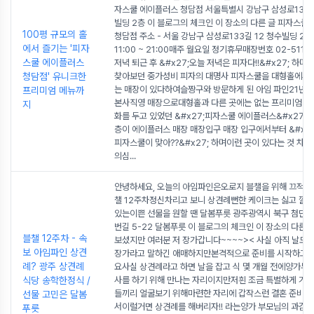
자스쿨 에이플러스 청담점 서울특별시 강남구 삼성로133길
빌딩 2층 이 블로그의 체크인 이 장소의 다른 글 피자스쿨
100평 규모의 홀
청담점 주소 - 서울 강남구 삼성로133길 12 청수빌딩 2
에서 즐기는 '피자
11:00 ~ 21:00매주 월요일 정기휴무매장번호 02-511-
스쿨 에이플러스
저녁 퇴근 후 &#x27;오늘 저녁은 피자다!!&#x27; 하며
청담점' 유니크한
찾아보던 중가성비 피자의 대명사 피자스쿨을 대형홀에서 
는 매장이 있다하여슬짱구와 방문하게 된 아임 파인21년
프리미엄 메뉴까
본사직영 매장으로대형홀과 다른 곳에는 없는 프리미엄 메
지
화를 두고 있었던 &#x27;피자스쿨 에이플러스&#x27; 매
층이 에이플러스 매장 매장입구 매장 입구에서부터 &#x2
피자스쿨이 맞아??&#x27; 하며이런 곳이 있다는 것 차
의심
...
안녕하세요, 오늘의 아임파인은오로지 블챌을 위해 끄적이
챌 12주차정신차리고 보니 상견례뻔한 케이크는 싫고 깔
있는이쁜 선물을 원할 땐 달봄푸릇 광주광역시 북구 첨단연
번길 5-22 달봄푸릇 이 블로그의 체크인 이 장소의 다른 
블챌 12주차 - 속
보셨지만 여러분 저 장가갑니다~~~~>< 사실 아직 날도 
보 아임파인 상견
장가라고 말하긴 애매하지만본격적으로 준비를 시작하고 
례? 광주 상견례
요사실 상견례라고 하면 날을 잡고 식 몇 개월 전에양가부
식당 송학한정식 /
사를 하기 위해 만나는 자리이지만저흰 조금 특별하게 가
들끼리 얼굴보기 위해마련한 자리에 갑작스런 결혼 준비가
선물 고민은 달봄
서이럴거면 상견례를 해버리자!! 라는양가 부모님의 과감한
푸릇