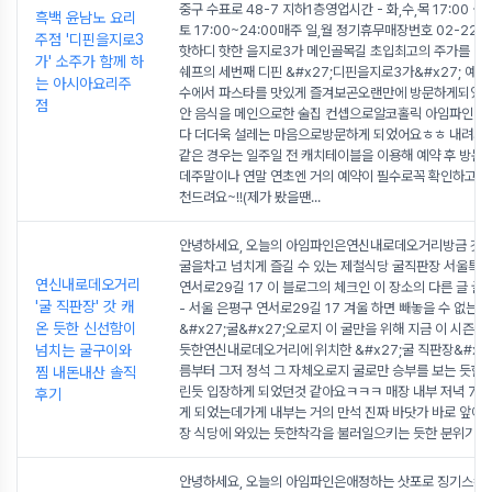
중구 수표로 48-7 지하1층영업시간 - 화,수,목 17:00 ~23
흑백 윤남노 요리
토 17:00~24:00매주 일,월 정기휴무매장번호 02-228
주점 '디핀을지로3
핫하디 핫한 을지로3가 메인골목길 초입최고의 주가를 달
가' 소주가 함께 하
쉐프의 세번째 디핀 &#x27;디핀을지로3가&#x27; 예
는 아시아요리주
수에서 파스타를 맛있게 즐겨보곤오랜만에 방문하게되었
점
안 음식을 메인으로한 술집 컨셉으로알코홀릭 아임파인 저
다 더더욱 설레는 마음으로방문하게 되었어요ㅎㅎ 내려가
같은 경우는 일주일 전 캐치테이블을 이용해 예약 후 방문
데주말이나 연말 연초엔 거의 예약이 필수로꼭 확인하고 
천드려요~!!(제가 봤을땐
...
안녕하세요, 오늘의 아임파인은연신내로데오거리방금 갓 
굴을차고 넘치게 즐길 수 있는 제철식당 굴직판장 서울특
연신내로데오거리
연서로29길 17 이 블로그의 체크인 이 장소의 다른 글 굴
'굴 직판장' 갓 캐
- 서울 은평구 연서로29길 17 겨울 하면 빼놓을 수 없는 
온 듯한 신선함이
&#x27;굴&#x27;오로지 이 굴만을 위해 지금 이 시즌
넘치는 굴구이와
듯한연신내로데오거리에 위치한 &#x27;굴 직판장&#x27
름부터 그저 정석 그 자체오로지 굴로만 승부를 보는 듯한
찜 내돈내산 솔직
린듯 입장하게 되었던것 같아요ㅋㅋㅋ 매장 내부 저녁 7시
후기
게 되었는데가게 내부는 거의 만석 진짜 바닷가 바로 앞에 
장 식당에 와있는 듯한착각을 불러일으키는 듯한 분위기의
안녕하세요, 오늘의 아임파인은애정하는 삿포로 징기스칸