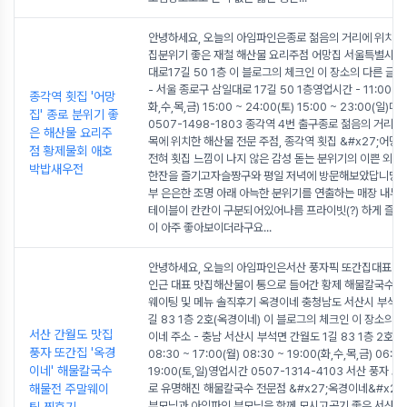
안녕하세요, 오늘의 아임파인은종로 젊음의 거리에 위치한
집분위기 좋은 재철 해산물 요리주점 어망집 서울특별시 
대로17길 50 1층 이 블로그의 체크인 이 장소의 다른 글 
- 서울 종로구 삼일대로 17길 50 1층영업시간 - 11:00 ~ 2
종각역 횟집 '어망
화,수,목,금) 15:00 ~ 24:00(토) 15:00 ~ 23:00(일)
집' 종로 분위기 좋
0507-1498-1803 종각역 4번 출구종로 젊음의 거리 
은 해산물 요리주
목에 위치한 해산물 전문 주점, 종각역 횟집 &#x27;어망집
점 황제물회 애호
전혀 횟집 느낌이 나지 않은 감성 돋는 분위기의 이쁜 외관
박밥새우전
한잔을 즐기고자슬짱구와 평일 저녁에 방문해보았답니당ㅎ
부 은은한 조명 아래 아늑한 분위기를 연출하는 매장 내부
테이블이 칸칸이 구분되어있어나름 프라이빗(?) 하게 즐길 
이 아주 좋아보이더라구요
...
안녕하세요, 오늘의 아임파인은서산 풍자픽 또간집대표 명
인근 대표 맛집해산물이 통으로 들어간 황제 해물칼국수 
웨이팅 및 메뉴 솔직후기 옥경이네 충청남도 서산시 부석면
길 83 1층 2호(옥경이네) 이 블로그의 체크인 이 장소의 
서산 간월도 맛집
이네 주소 - 충남 서산시 부석면 간월도 1길 83 1층 2호영
풍자 또간집 '옥경
08:30 ~ 17:00(월) 08:30 ~ 19:00(화,수,목,금) 06:00
이네' 해물칼국수
19:00(토,일)영업시간 0507-1314-4103 서산 풍자 
해물전 주말웨이
로 유명해진 해물칼국수 전문점 &#x27;옥경이네&#x27
부모님과 아임파인 부모님을 함께 모시고공기 좋은 서산에서