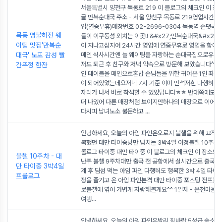
서울특별시 양천구 목동로 219 이 블로그의 체크인 이 장
글 만복순대국 주소 - 서울 양천구 목동로 219영업시간 - 
업(연중무휴)매장번호 02-2696-0304 목동역 순댓국 
목동 명불허전 웨
들이 이구동성 외치는 이곳!! &#x27;만복순대국&#x27;
이팅 맛집'만복순
이 지나고심지어 24시간 영업에 연중무휴로 영업을 함에
대국' 노포 감성 빨
메인 식사시간엔 늘 웨이팅을 자랑하는 순대국집으로유명
저도 퇴근 후 친구와 저녁 약속으로 방문해 보았습니다^^ 매
간뚜껑 한잔
인 테이블을 메인으로혼밥 손님들을 위한 귀여운 1인 좌석
이 되어있었는데요저녁 7시 기준 이미 만석저흰 다행히 한
자리가 나서 바로 착석할 수 있었답니다ㅎㅎ 반대쪽에도 
더 나있어 다른 매장처럼 보이지만하나의 매장으로 이어지
다시피 남녀노소 불문하고
...
안녕하세요, 오늘의 아임 파인은오로지 블챌을 위해 끄적이
복했던 대만 타이중낭만 넘치는 3박4일 여정블챌 10주차 
롤로그 타이중 대만 타이중 이 블로그의 체크인 이 장소의 
블챌 10주차 - 대
난주 블챌 9주차대만 출국 전 공항에서 실시간으로 출국 전
만 타이중 3박4일
계 후 딤섬 먹는 아임 파인 다행히도 행복한 3박 4일 타이
프롤로그
정을 즐기고 온 아임 파인본격 대만 타이중 포스팅 전프롤
로블챌에 엮어 가볍게 자랑해볼게요^^ 1일차 - 온천마을 
여행
...
안녕하세요, 오늘의 아임 파인은발리 짐바란 5성급 숙소림