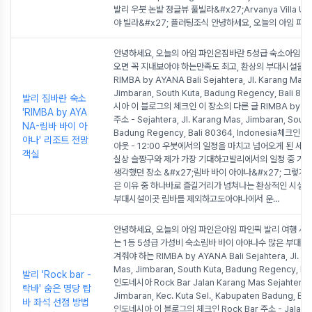
발리 우붓 논밭 정글뷰 풀빌라&#x27;Arvanya Villa U
야 빌라&#x27; 플러팅조식 안녕하세요, 오늘의 아임 파인
안녕하세요, 오늘의 아임 파인은짐바란 5성급 숙소아임 파
오면 꼭 지내보아야 하는만족도 최고, 환상의 부대시설을 
RIMBA by AYANA Bali Sejahtera, Jl. Karang Mas,
Jimbaran, South Kuta, Badung Regency, Bali 
발리 짐바란 숙소
시아 이 블로그의 체크인 이 장소의 다른 글 RIMBA by AYA
'RIMBA by AYA
주소 - Sejahtera, Jl. Karang Mas, Jimbaran, South
NA-림바 바이 아
Badung Regency, Bali 80364, Indonesia체크인 -
야나' 리조트 전망
아웃 - 12:00 우붓에서의 일정을 마치고 넘어오게 된 세 
객실
실상 슬짱구와 제가 가장 기대하고발리에서의 일정 중 가
생각했던 장소 &#x27;림바 바이 아야나&#x27; 그렇게
은 이유 중 하나바로 즐길거리가 넘쳐나는 환상적인 시설
부대시설이곳 림바를 제외하고도아야나에서 운
...
안녕하세요, 오늘의 아임 파인은아임 파인픽 발리 여행 시
는 1등 5성급 가성비 숙소림바 바이 아야나수 많은 부대시설
겨줘야 하는 RIMBA by AYANA Bali Sejahtera, Jl. K
Mas, Jimbaran, South Kuta, Badung Regency, Ba
발리 'Rock bar -
인도네시아 Rock Bar Jalan Karang Mas Sejahtera,
락바' 숨은 명당 탑
Jimbaran, Kec. Kuta Sel., Kabupaten Badung, Ba
바 좌석 선점 방법
인도네시아 이 블로그의 체크인 Rock Bar 주소 - Jalan K