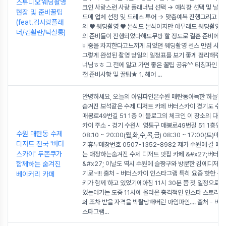
스튜디오'웨딩촬영
크인 사랑스런 사랑 플래너님 선택 → 예식장 선택 및 날짜
현장 및 준비꿀팁
드메 업체 선정 및 드레스 투어 → 맞춤예복 진행그리고 다
(feat.김사랑플래
의 ♥ 웨딩촬영 ♥ 본식도 본식이지만 아무래도 웨딩촬영을
너/김활란/탁살롱)
의 준비들이 진행되었다해도무방 할 정도로 결혼 준비에 있
비중을 차지한다고느끼게 되었던 웨딩촬영 센스 만점 사랑
그렇게 완성된 촬영 당일의 일정표를 보기 좋게 정리해주
너님ㅎㅎ 그 전에 알고 가면 좋은 꿀팁 공유^^ 티칭파인 
전 준비사항 및 꿀팁★ 1. 헤어
...
안녕하세요, 오늘의 아임파인은수원 매탄동아늑한 하늘하
숨겨진 보석같은 수제 디저트 카페 버터스카이 경기도 수
매봉로49번길 51 1층 이 블로그의 체크인 이 장소의 다른
카이 주소 - 경기 수원시 영통구 매봉로49번길 51 1층영업
수원 매탄동 수제
08:10 ~ 20:00(월,화,수,목,금) 08:30 ~ 17:00(토)
디저트 천국 '버터
기휴무매장번호 0507-1352-8982 제가 수원에 갈 때
스카이' 두쫀쿠가
는 애정하는숨겨진 수제 디저트 맛집 카페 &#x27;버터
함께하는 숨겨진
&#x27; 이날도 역시 수원에 슬짱구와 방문한 김에디저트
기로~!!! 출처 - 버터스카이 인스타그램 특히 요즘 핫한 
베이커리 카페
키가 함께 하고 있었기에아침 11시 30분 쯤 첫 일정으로 
었는데가는 도중 11시에 올라온 충격적인 인스타 스토리 감
회 조차 받을 자격을 박탈당해버린 아임파인.... 출처 - 버
스타그램
...