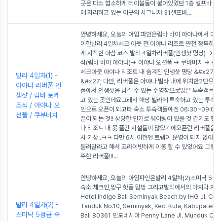
곳은 다소 협소하게 테이블들이 붙어있었던 1층 셀프바 그
에 자리하고 있는 이곳의 시그니처 31셀프바
...
안녕하세요, 오늘의 아임 파인은림바 바이 아야나에서 이른
이한발리 4일차체크 아웃 전 아야나 리조트 완전 정복하기
게 시작한 아침 코스 발리 4일차리버풀(인생샷 명당) → 토
식(림바 바이 아야나)→ 아야나 오션풀 → 쿠바비치 → 눈
체크아웃 아야나 리조트 내 숨겨진 인생샷 명당 &#x27;
발리 4일차(1) -
&#x27; 다만, 리버풀은 아야나 빌라 내에 위치한2단으로
아야나 리버풀 인
풀에서 인생샷을 남길 수 있는 수영장으로많은 투숙객들에
생샷 / 림바 토케
고 있는 곳인데요그래서 해당 빌라에 투숙하고 있는 투숙
조식 / 아야나 오
인으로 오픈이 되고타 숙소 투숙객들에겐 06:30~09:00
션풀 / 쿠부비치
픈이 되는 것!! 상당한 인기로 웨이팅이 있을 것 같기도 했
나 리조트 내 못 즐긴 시설들이 많았기에오픈런 리버풀을 위
시 기상..ㅋㅋ 다만 6시 이전엔 트램이 운영이 되지 않아따
불러달라고 해서 프라이빗하게 이동 할 수 있었어요 그렇게
주한 리버풀!!!
...
안녕하세요, 오늘의 아임파인은발리 4일차(2)스미냑 5성
숙소 체크인,짱구 핫플 탐방 그리고발리에서의 마지막 저
Hotel Indigo Bali Seminyak Beach by IHG Jl. Ca
발리 4일차(2) -
Tanduk No.10, Seminyak, Kec. Kuta, Kabupaten 
스미냑 5성급 숙
Bali 80361 인도네시아 Penny Lane Jl. Munduk Catu