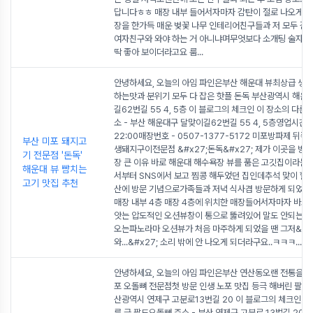
답니다ㅎㅎ 매장 내부 들어서자마자 감탄이 절로 나오게 
장을 한가득 매운 벚꽃 나무 인테리어친구들과 저 모두 감
여자친구와 와야 하는 거 아니냐며무엇보다 소개팅 술자리
딱 좋아 보이더라고요 룸
...
안녕하세요, 오늘의 아임 파인은부산 해운대 뷰최상급 생
하는맛과 분위기 모두 다 잡은 핫플 돈독 부산광역시 해운
길62번길 55 4, 5층 이 블로그의 체크인 이 장소의 다른 
소 - 부산 해운대구 달맞이길62번길 55 4, 5층영업시간 - 
22:00매장번호 - 0507-1377-5172 미포방파제 뒤
부산 미포 돼지고
생돼지구이전문점 &#x27;돈독&#x27; 제가 이곳을 방문
기 전문점 '돈독'
장 큰 이유 바로 해운대 해수욕장 뷰를 품은 고깃집이라는 것
해운대 뷰 뺨치는
서부터 SNS에서 보고 찜콩 해두었던 집인데추석 맞이 할
고기 맛집 추천
산에 방문 기념으로가족들과 저녁 식사겸 방문하게 되었답
매장 내부 4층 매장 4층에 위치한 매장들어서자마자 바로 
앗는 압도적인 오션뷰창이 통으로 뚫려있어 말도 안되는 
오는파노라마 오션뷰가 처음 마주하게 되었을 땐 그저&#x
와...&#x27; 소리 밖에 안 나오게 되더라구요..ㅋㅋㅋ
...
안녕하세요, 오늘의 아임 파인은부산 연산동오랜 전통을 
포 오돌뼈 전문점첫 방문 인생 노포 맛집 등극 해버린 팔도
산광역시 연제구 고분로13번길 20 이 블로그의 체크인 이
른 글 팔도오돌뼈 주소 - 부산 연제구 고분로 13벌길 20영