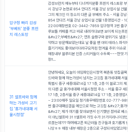
감성브런치 메뉴부터 디너까지분좋 프렌치 레스토랑 부베
시 강남구 논현로 854 안다즈 서울 강남 상업시설 건물 1
그의 체크인 이 장소의 다른 글 부베트 주소 - 서울 강남구
854 안다즈 서울 강남 상업시설 건물 1층영업시간 - 10:0
압구정 빠리 감성
22:00매장번호 02-3442-7859 압구정역 3번 출구 
'부베트' 분좋 프렌
루보틀 카페를 끼고 바로 내려가다보면 보이게 되는프렌치
치 레스토랑
&#x27;부베트&#x27; 연초 슬짱구와 분위기도 낼겸 주
약하고 방문해보았는데요 날 좋을 땐 야외 테라스 좌석에
즐기기에도 좋아보이더라구요저흰 한겨울 추위 이슈로 바로 
매장내부 블루리본 인증 스티커들이 수두룩~~~한껏 기대
장!!
...
안녕하세요, 오늘의 아임파인은시청역 북촌동 맛집골목31
드바와 함께 하는가성비 넘치는 고깃집 홍가네대패 서울시
특별시 중구 세종대로14길 17 1층, 2층 이 블로그의 체크
의 다른 글 홍가네대패 서울시청점 주소 - 서울 중구 세종
17 1층, 2층서울 중구 세종대로14길 17 1층, 2층영업시간 -
31 셀프바와 함께
~ 23:00매주 일요일 정기휴무매장번호 02-777-9892
하는 가성비 고기
번 출구대패삼겹을 메인으로 하는 고깃집 &#x27;홍가네
집 '홍가네대패 서
&#x27; 제가 여기를 찾아보면서 신기했던 점바로 베스킨
울시청점'
이 아닌셀프바 31 !!셀프바 가짓 수가 31가지라니이것만 
르겠는데??? 하며배고픈 퇴근러들 친구들과 호기롭게 방
니당ㅎㅎ 매장 내부 매장은 2층으로 구성되어있었고저희가