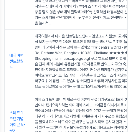
어를 선택하고선택범위 - 퀵마스크 를 눌러요 그러면 이런 창이 뜨는
지않은 상태에서 레이어의 하얀부분! 스케치가 아닌 배경부분을 클
창을 닫지 않은 상태에서 클릭해야해요!) 선택하면 배경부분이 선택
리는 스케치를 선택해야해서바탕부분이 선택된 채로 선택범위 - 선
을 눌러서
...
태국여행에서 다녀온 샌트럴월드입니다엄청크고 시원했어요너무 커
석 보지는 못했지만다음에 또오면 되징! 하는 생각으로 천천히 둘
람이 꽤많아서 사진은 많이 못찍었어요 ㅠㅠ centralwOrld · 999/9
Rd, Pathum Wan, Bangkok 10330, Thailand ★★★★★ ·
태국여행
Shopping mall maps.app.goo.gl 구글 맵으로 보면 이렇게 
센트럴월
은 진짜 해외 다닐때 유용한거같아요자동으로 번역도 되구요! 숙소
드
편이라 지하철을 타고 도착하니이렇게 커다란 피카츄가 반겨주었어
여워요 ㅠㅠ크리스마스 기념 피카츄같은데 크리스마스가 지났는데
라구요 뒤에 잠만보도 있습니당 커다란 피카츄와 기념사진을 파파팍
으로 들어갔어요 들어가는 문에 크리스마스이상해씨도 있었어요
...
어제 스레드에 보니까 새로운 아이콘이 생겼더라구요스레드가 생긴지
년이나 됬데요축하하는 의미에서 스레드 아이콘을 여러가지로 바꿀수
었어요아래 사진중에 바꿀수있는데 아직 2가지는 공개가 안됬어요
스레드 1
다구 하니 기다려보아요 세번째 아이콘은 제가 자주쓰는 클립스튜디
주년기념
을 닮았네요? 스레드 아이콘 바꾸는 방법! 시작해 봅시다 먼저 스레
아이콘 바
서 빨간 동그라미친 사람모양을눌러주세요 다음으로는 위쪽에 생일
꾸기