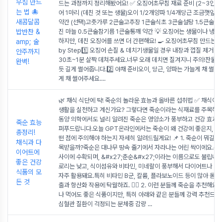
무침 만드
드는 과정까지 정리해봤어요! ✅ 오징어초무침 재료 준비 (2~3인분
는 법 🐙
어 1마리 (데친 것 또는 생물)오이 1/2개양파 1/4개당근 조금깻잎 
새콤달콤
약간 (선택)고춧가루 2큰술고추장 1큰술식초 3큰술설탕 1.5큰술간
밥반찬 &
진 마늘 0.5큰술참기름 1큰술통깨 약간 💡 오징어는 생물이나 냉동
하지만, 데친 오징어를 쓰면 더 간편해요! 🍳 오징어초무침 만드는 법 
amp; 술
by Step1️⃣ 오징어 손질 & 데치기생물일 경우 내장과 껍질 제거 후
안주까지
30초~1분 살짝 데쳐주세요.너무 오래 데치면 질겨지니 주의!찬물에
완벽!
듯 길게 썰어줍니다.2️⃣ 야채 준비오이, 당근, 양파는 가늘게 채 썰고
게 채 썰어주세요.
...
🌿 채식 식단에 딱! 죽순의 놀라운 효능과 올바른 섭취법 ✅ 채식이
생활을 실천하고 계신가요? 그렇다면 죽순이라는 식재료를 주목해
동양 의학에서도 널리 알려진 죽순은 영양소가 풍부하고 건강 효과가
죽순 효능
퍼푸드랍니다.오늘 GPT온라인에서는 죽순이 왜 건강에 좋은지, 또 
총정리!
떤 점에 주의해야 하는지 자세히 알려드릴게요! 📌 1. 죽순이 뭐길래
채식과 다
목받을까?죽순은 대나무 땅속 줄기에서 자라나는 어린 싹이에요.주로
이어트에
사이에 수확되며, &#x27;춘순&#x27;이라는 이름으로도 불립니다
좋은 건강
로리는 낮고, 식이섬유와 비타민, 미네랄이 풍부해서 다이어트나 건
식품의 모
자주 활용돼요.특히 비타민 B군, 칼륨, 플라보노이드 등이 많아 몸속
든 것
출과 항산화 작용에 탁월하죠. 👩‍⚕️ 2. 이런 분들께 죽순을 추천해요
나 먹어도 좋은 식품이지만, 특히 아래와 같은 분들께 강력 추천드려
심혈관 질환이 걱정되는 분체중 감량
...