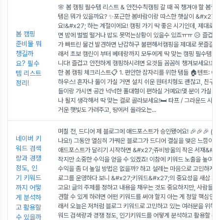
🌸 봄 캠핑 필수템 리스트 & 안전수칙캠핑 갈 때 꼭 챙겨야 할 봄철
템은 뭐가 있을까요? ✨포근한 봄바람이랑 따스한 햇살이 &#x27;
요!&#x27; 하는 계절이에요! 캠핑 가기 딱 좋은 시기인데, 제대로 
봄 캠핑
면 밤에 벌벌 떨거나 밥도 못먹는상황이 있을수 있죠ㅠㅠ 😥 즐겁게
준비물 뭐
가 빠트린 물건 발견하면 난감하구 불편해서캠핑을 제대로 못즐길 
챙길까
래서 초보 캠린이 부터 베테랑까지 모두에게 딱 맞는 캠핑 필수템들
요? 필수
니다! 즐겁고 안전하게 캠핑하시려면 요것들 꼼꼼히 챙겨보세요!초보
한 봄 캠핑 체크리스트📋 1. 편안한 잠자리를 위한 템들 🏠텐트: 아
템 리스트
하우스! 혼자나 둘이 가실 거면 설치 쉬운 원터치형도 괜찮고, 친구
정리!
들이랑 가시면 공간 넉넉한 폴대형이 편하실 거예요!몇 분이 가실지,
나 될지 생각해서 딱 맞는 걸로 골라보세요!🛏️ 타프 / 그라운드 시트
거운 햇빛도 가려주고, 땅에서 올라오는
...
며칠 전, 드디어 제 블로그에 애드포스트가 승인됐어요! 🎉🎉🎉 (와
네이버 키
나요!) 그동안 열심히 가꿔온 블로그가 드디어 결실을 맺은 느낌이에
워드 검색
애드포스트가 달리기 시작하면 &#x27;쥬비방울의 작은 서재&#x
량과 경쟁
작지만 소중한 수익을 얻을 수 있겠죠! 이참에 키워드 노출을 높여
정도, 인
수익을 좀 더 높일 방법은 없을까? 하고 설레는 마음으로 고민하게 됐
기 키워드
로그를 운영하다 보니 &#x27;키워드&#x27;의 중요성을 새삼 깨
까지 어떻
고요! 글의 주제를 정하고 내용을 채우는 것도 중요하지만, 사람들이 
견할 수 있게 하려면 어떤 키워드를 써야 할지 아는 게 정말 핵심인
게 분석하
래서 오늘은 저처럼 블로그 키워드로 고민하고 있는 여러분을 위해, 
고 활용할
워드 검색량과 경쟁 정도, 인기키워드를 어떻게 분석하고 활용할 수 
수 있을까