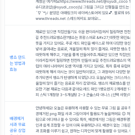
계정은 여기에요https://www.threads.net/@syudi_coco Th
슈디코코샵(@syudi_coco)님 그림을 그리고 인형들을 만드는 중
´∇`*)ﾉ 분양은 아래링크의 네이버스토어에 있오💕. 팔로워 954명
www.threads.net 스레드에서도 보아요!
...
재료만 있으면 직접만들기도 쉬운 편이라서집에서 힐링하면 천천히 
길 추천드려요뱅쇼란?뱅쇼는 프랑스어로 &#x27;따뜻한 와인&#x
뜻을 가지고 있어요. 주로 레드 와인을 베이스로 하여 다양한 향신료
넣어 끓여내는 음료로, 겨울철에 특히 많이 즐겨요. 따뜻한 뱅쇼 한 
따뜻하게 해주고, 기분을 좋게 만들어주죠.재료만 있으면 직접만들기
뱅쇼 만드
이라서집에서 힐링하면 천천히 만들어 보길 추천드려요뱅쇼의 역사
는 방법과
럽의 여러 나라에서 오랜 역사를 가지고 있어요. 특히 중세 유럽에서
효능
따뜻하게 해서 마시는 것이 일반적이었고, 그 과정에서 다양한 향신
추가되면서 뱅쇼가 탄생하게 되었답니다. 오늘날에는 크리스마스 시
울철에 많이 즐기는 음료로 자리 잡았어요. 뱅쇼의 재료뱅쇼를 만들기
요한 기본 재료는 다음과 같아요:레드 와인 1병오렌지 2개레몬 1개
피 스틱 1개정향 3~5개설탕 2~3 큰술스타 아니스 (선택 사항)이
...
안녕하세요! 오늘은 유용하게 사용할 수 있는 무료 그림 을 공유 하
경제거된 png 파일 사과 그림이여서 활용도가 높을꺼에요 😊 저작
배경제거
림으로 어디에나 쓸 수 있어요 특히, 배경제거된 그림은 배경투명해
사과 무료
인과 쉽게 조합할 수 있어 더욱 유용하답니다. 배경이 없는 그림은 
공유 상업
과 조화를 이루기 쉽고, 원하는 디자인에 맞게 활용할 수 있어요. 예를