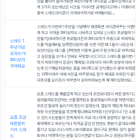
양을 눌러서 들어가보면 짜잔!이렇게 아이콘을 고를수있게되요 지금
게 3가지 있는데남은 시간을 기다리면 공개된다고하니 기대되어요저
홍색 스레드아이콘이 귀여워서저거로 바꿔봤어요
...
스레드가 이번에 1주년을 기념해서 배경화면 아이콘바꾸는 이벤트
게 작고 귀여운 파티모자도 나눠주고 있어요 [스레드 프로필에 1주년
만들기]따라하시면 프로필사진에 파티모자가 자동으로 씌워져요!새
스레드 1
드를 적을때#을 입력한다음에 t를 쓰면 이런 태그들이 나오는데 그
주년기념
모양이있는 태그를 선택하면 이렇게 글씨가 핑크색으로 바뀌어요그
모자쓰기!
고 싶은말을 쓰거나 안써도 무방합니다그리고 스레드를 올리면! 이
파티모자
자가 씌워지면서 잠금이 해제됩니다프사의 머리쪽 방향에 따라 자동
귀여워요
는게 신기해요처음에는 꽃을 머리쪽으로 인식했는지 꽃에 씌워졌는
는 귀쪽이여서 아예 사진을 바꾸었어요 뭔가 제대로 씌워진거 같아
다프사를 요리조리 바꾸면서 모자씌워보는게 꽤 재미있었어요
...
요즘 스레드를 꽤즐겁게 하고 있는데 초반보다많이 바뀐 분위기고 
음에들에요초반에는 쓰팔열차탑승 팔로워늘리자쓰팔 하면서광고
무조건 팔로워 늘리기에 정신이 없었는데. 열심히 재밌게 하다보니
저랑 비슷한분들을 추천해 줬나봐요저처럼 1인사업이나 1인 소품샵
요즘 조금
드 만드시는분들이 잔뜩계셔서 서로 따스하게 응원하고 용기도 얻고
바뀐분위
축하해주고 싸우는거나 저격글 같은건 한번도 못본거 같아요어째뜬
기의 스레
즐기고 있습니다스마트스토어홍보도 잘되구요 판매도 많이 늘었어
토어나 마켓하시는 분들 있으시면같이 팁도나누고 응원도하구즐겁
드