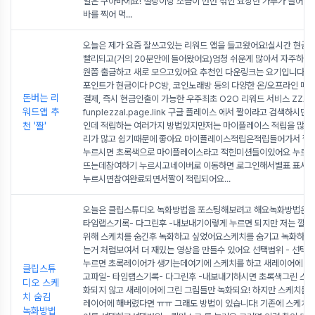
일은 구아바에요! 설탕이랑 소금이 반반 섞인 요상한 가루가 들어있
바를 찍어 먹
...
오늘은 제가 요즘 잘쓰고있는 리워드 앱을 들고왔어요!실시간 현금
빨리되고(거의 20분안에 들어왔어요)엄청 쉬운게 많아서 자주하고
원쯤 출금하고 새로 모으고있어요 추천인 다운링크는 요기입니다 ZZA
포인트가 현금이다 PC방, 코인노래방 등의 다양한 온/오프라인 매
돈버는 리
결제, 즉시 현금인출이 가능한 우주최초 O2O 리워드 서비스 ZZAL
워드앱 추
funplezzal.page.link 구글 플레이스 에서 짤이라고 검색하시면
천 '짤'
인데 적립하는 여러가지 방법있지만저는 마이플레이스 적립을 많이
리가 많고 쉽기때문에 좋아요 마이플레이스적립은적립들어가서 짤
누르시면 초록색으로 마이플레이스라고 적힌미션들이있어요 누르
뜨는데참여하기 누르시고네이버로 이동하면 로그인해서별표 표시된
누르시면참여완료되면서짤이 적립되어요
...
오늘은 클립스튜디오 녹화방법을 포스팅해보려고 해요녹화방법은 그
타임랩스기록- 다그린후 -내보내기이렇게 누르면 되지만 저는 깔끔
위해 스케치를 숨긴후 녹화하고 싶었어요스케치를 숨기고 녹화하면 
는거 처럼보여서 더 재밌는 영상을 만들수 있어요 선택범위 - 선택범
누르면 초록레이어가 생기는데여기에 스케치를 하고 새레이어에 그
클립스튜
고파일- 타임랩스기록- 다그린후 -내보내기하시면 초록색그린 스케
디오 스케
화되지 않고 새레이어에 그린 그림들만 녹화되요! 하지만 스케치를 
치 숨김
레이어에 해버렸다면 ㅠㅠ 그래도 방법이 있습니다! 기존에 스케치를
녹화방법