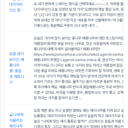
요.내가 편하게 느껴지는 형식을 선택하세요.⸻2. 하루를 돌아
다이어리
다이어리[1] 오늘 있었던 일 한 가지“오랜만에 햇살 좋은 오후, 동네
쓰는 법
다.”[2] 나의 감정 한 줄“기분이 맑아지고, 이유 없이 마음이 편안했다.
에게 보내는 한 마디“이런 작은 여유를 자주 선물해주자.”딱 3줄이지
기록으로는 충분해요.꾸준히 쓰다 보면 내가
...
오늘은 거리에 많이 보이는 꽃나무 배롱나무에 대한 포스팅이에요.
여름철에 화려한 꽃을 피우는 나무로, 많은 사람들에게 사랑받고 있죠
롱나무에 대해 자세히 알아볼까요? 배롱나무란?
요즘 많이
https://www.picturethisai.com/ko/wiki/Lagerstroemia_in
보이는 배
배롱나무의 학명은 Lagerstroemia indica 로, 원산지는 아시
롱나무
지역이에요.이 나무는 보통 2~5미터 정도 자라고 여름철에 짙은 분
꽃! 꽃말
다운 꽃을 피워요.배롱나무는 따뜻한 기후에서 잘 자라며, 생육 온도
서 30도 사이가 적당해요.햇빛을 많이 받아야 건강하게 자라기 때문
과 개화시
소에서 기르는 것이 좋아요. 물주기는 흙이 마르면 충분히 주되, 과
기
록 주의해야 해요. 배롱나무 번식과 꽃말배롱나무는 주로 씨앗이나 
식할 수 있어요. 씨앗을 이용할 경우, 봄철에 심는 것이 좋고, 삽목은
잘 자라는 가지를 잘라서 심으면
...
요즘 예쁜 꽃도 피고 달콤한 열매도 맺는 체리나무를 키워 보고 싶어
🍒나에게
요품종도 여러가지라서 딱맞는 나무가 없을까 하고 여러가지로 찾
어울리는
늘은 “나에게 맞는 체리 품종은 뭘까?” 고민하시는 분들과 저를 위
체리나무
11종의 특징, 그리고 체리나무 묘목 심는 법부터 수확까지 핵심만 쏙