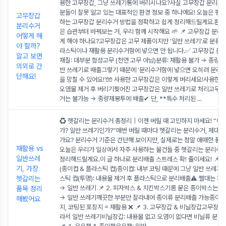
용한 고무장갑, 그냥 쓰레기통에 버리시나요?사실 고무장갑 분리수
분들이 잘못 알고 있는 대표적인 환경 정보 중 하나예요! 오늘은 평소
고무장갑
하는 고무장갑 분리수거 방법을 정확하고 쉽게 정리해드릴게요.환경
분리수거
은 습관부터 바꿔보는 거, 우리 함께 시작해요 🌱 📌 고무장갑 분
어떻게 해
게 해야 하나요?고무장갑은 고무 제품이지만 ‘일반 쓰레기’로 분류돼요
야 할까?
라스틱이나 재활용 분리수거함에 넣으면 안 됩니다.✅ 고무장갑 분
알고 보면
재질: 대부분 합성고무 (천연 고무 아님)분류: 재활용 불가 → 종량
의외로 간
반 쓰레기로 배출그렇기 때문에 ‘분리수거함에 넣으면 오히려 분리
단해요!
을 망칠 수 있어요!’🧤 사용한 고무장갑은 이렇게 버리세요!사용한
오염물 제거 후 버리기찢어진 고무장갑은 일반 쓰레기로 처리고무장
거는 불가능 → 종량제봉투에 배출✔ 단, **특수 처리된
...
♻️ 헷갈리는 분리수거 총정리｜이젠 버릴 때 고민하지 마세요! “이
가? 일반 쓰레기인가?”매번 버릴 때마다 헷갈리는 분리수거, 제대로
가요? 분리수거 기준은 간단해 보이지만, 실제로는 정말 애매한 품목
재활용 vs
오늘은 우리가 일상에서 자주 사용하는 물건들 중 헷갈리는 분리수
일반쓰레
정리해드릴게요.이 글 하나로 분리배출 스트레스 확! 줄이세요! 📌 1.
기, 가장
(종이컵 & 플라스틱 컵)종이컵: 내부 코팅 때문에 그냥 일반 쓰레기
헷갈리는
스틱 컵(투명): 내용물 제거 후 플라스틱으로 분리배출⚠️ 빨대는 재
→ 일반 쓰레기 📌 2. 피자박스 & 치킨박스기름 묻은 종이박스는 
품목 정리
→ 일반 쓰레기깨끗한 부분만 잘라내어 종이류 분리배출 가능종이호
해봤어요
지, 코팅된 포장지 = 재활용 ❌ 📌 3. 고무장갑 & 비닐장갑고무장갑
라서 일반 쓰레기비닐장갑: 내용물 없고 오염이 없다면 비닐류 분리