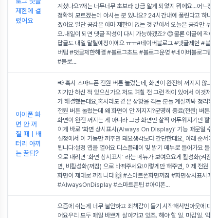
로그 댓글
계셨나요?저는 너무너무 초보라 방금 알게 되었지 뭐에요...어느정
제한에 걸
정확히 모르겠는데 아시는 분 있나요? 24시간내에 풀린다고 하니 
렸어요
겠어요 일단 공감은 아마 제한이 없는 것 같아서 오늘은 공감만 누르
요.내일이 되면 댓글 작성이 다시 가능하겠죠? 😊물론 이글에 적어
답글도 내일 달릴예정이에요 ㅠㅠ#네이버블로그 #댓글제한 #블로
버팁 #댓글제한해결 #블로그초보 #블로그운영 #네이버블로그팁 
#블로
...
📢 혹시 스마트폰 전원 버튼 눌렀는데, 화면이 완전히 꺼지지 않고
지기만 하신 적 있으신가요 저도 며칠 전 그런 적이 있어서 이것저것
가 해결했는데요,혹시라도 같은 상황을 겪는 분들 계실까봐 정리해봤
전원 버튼 눌렀는데 왜 화면이 안 꺼지지?분명히 종료(전원) 버튼을
아이폰 화
화면이 완전 꺼지는 게 아니라 그냥 화면만 살짝 어두워지기만 할 때
면 안 꺼
이게 바로 ‘화면 상시표시(Always On Display)’ 기능 때문일 수 
질 때｜배
설정에서 이 기능만 꺼주면 돼요생각보다 간단한데요, 아래 순서대
터리 아끼
됩니다:설정 앱을 열어요 디스플레이 및 밝기 메뉴로 들어가요 들어
는 꿀팁?
으로 내리면 ‘화면 상시표시’ 라는 메뉴가 보여요요게 활성화(켜짐) 
면, 비활성화(꺼짐) 으로 바꿔주세요!이렇게만 해주면, 이제 전원 버
화면이 제대로 꺼집니다 🙌 #스마트폰화면꺼짐 #화면상시표시끄
#AlwaysOnDisplay #스마트폰팁 #아이폰
...
요즘에 쉬는게 너무 불안하고 죄책감이 들기 시작해서번아웃에 대해
어요우리 모두 매일 바쁘게 살아가고 있죠. 해야 할 일, 마감일, 약속