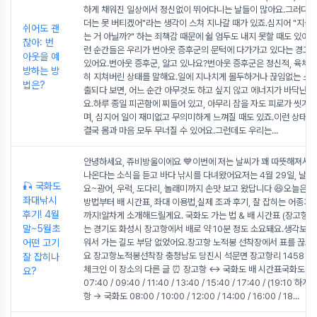
하게 채워진 일상에서 정신없이 뛰어다니는 날들이 많아요.그러다 문
더는 못 버티겠어"라는 생각이 스쳐 지나갈 때가 있죠.심지어 "지금 
쉬어도 괜
는 거 아닐까?" 하는 죄책감 때문에 쉴 엄두도 내지 못할 때도 있어요
찮아: 번
런 순간들은 우리가 번아웃 증후군의 문턱에 다가가고 있다는 경고 
아웃을 예
있어요.번아웃 증후군, 알고 있나요?번아웃 증후군은 정신적, 육체
방하는 방
히 지쳐버린 상태를 말해요.일에 지나치게 몰두하거나 끊임없는 스
법은?
출되다 보면, 어느 순간 아무것도 하고 싶지 않고 에너지가 바닥난 
요.하루 종일 피곤함에 찌들어 있고, 아무리 잠을 자도 피로가 씻겨 
며, 심지어 일이 재미없고 무의미하게 느껴질 때도 있죠.이런 상태가
결국 몸과 마음 모두 무너질 수 있어요.그런데도 우리는
...
안녕하세요, 쥬비방울이에요 💙이번에 저는 날씨가 꽤 따뜻해져서 
나온다는 소식을 듣고 바다 낚시를 다녀왔어요저는 4월 29일, 날 
🎣 국화도
요~광어, 우럭, 도다리, 놀래미까지 손맛 보고 왔답니다 😆오늘은 
좌대낚시
방법부터 배 시간표, 좌대 이용법,실제 조과 후기, 잘 잡히는 어종과 
후기! 4월
까지!알차게 소개해드릴게요. 국화도 가는 법 & 배 시간표 (장고항 
말~5월초
는 경기도 화성시 장고항에서 배로 약 10분 정도 소요돼요.생각보다
어떤 고기
워서 가는 길도 부담 없었어요.장고항 노적봉 선착장에서 표를 끊고 
요 장고항노적봉선착장 충청남도 당진시 석문면 장고항리 1458 이
잘 잡히나
체크인 이 장소의 다른 글 ⏰ 장고항 ↔ 국화도 배 시간표국화도 →
요?
07:40 / 09:40 / 11:40 / 13:40 / 15:40 / 17:40 / (19:10 
항 → 국화도 08:00 / 10:00 / 12:00 / 14:00 / 16:00 / 18
...