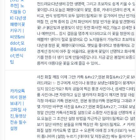
천드려요!다년생에 강한 생명력, 그리고 초보자도 쉽게 키울 수 있는
추천] 노
꽃이랍니다.오늘은 패랭이꽃의 꽃말, 종류, 카네이션과의 관계, 씨앗
지월동 O
비교, 번식 방법까지 모두 알려드릴게요! 🌸 길가에서 만난 반가운 
K! 다년생
며칠 전, 산책 중에 집 근처 화단에서 정말 반가운 꽃을 발견했어요.
패랭이꽃
꽃! 🎉붉은빛과 분홍빛이 섞인 듯한 화사한 색감,가늘고 섬세한 꽃
키우기｜
나 예쁘던지… 잠시 걸음을 멈추게 되더라고요.이 꽃을 정원에 심으
씨앗&mi
예쁠까? 생각이 절로 들었어요 😊 노지월동이 가능하고 초보자도 
ddot;모
다년생 정원 꽃, 패랭이꽃이에요. 햇빛을 좋아하고 병충해에도 강해
종&midd
경계선 장식에 아주 잘 어울려요. 분홍색 꽃잎이 선명하고 화사해서 
ot;번식
기를 한층 더 생기 있게 만들어준답니다. 지금 같은 봄철에 모종으로 
팁
름까지 아름다운 꽃을 오래 즐길 수 있어
...
사진 화질 깨짐 이제 그만! 카톡 &#x27;원본 화질&#x27;로 보내
려드려요! ✨ 친구에게 사진이나 동영상 보냈는데화질이 뭉개져서 
있지 않으신가요? 특히 공들여 찍은 풍경 사진이나, 섬세한 디테일이
카카오톡
품 사진아니면 자랑하고 싶은 셀카까지! 화질이 깨지면 정말 아쉽잖
에서 원본
걱정 마세요! 카톡 원본사진, 원본 동영상카톡 원본파일 그대로! 카
보내기｜
몇 가지만 바꾸면 사진을 &#x27;원본 화질&#x27; 그대로 보낼 
고화질 사
정말 간단한 카톡사진화질 설정으로 소중한 사진들을 선명하게 공유
진,동영상
요.오늘은 그 초간단 설정 방법을 차근차근 알려드릴게요! 😊 설정 
전송 필수
보기 일단 바쁘신 분들을 위해 핵심만 콕! 짚어드릴게요. 📌 카카오
설정
화질 설정 카카오톡 앱 열고 → 오른쪽 아래 점 3개 (더보기) 누르고
위 톱니바퀴 (설정) 누르기 [데이터 및 저장공간] 메뉴 들어가서 →