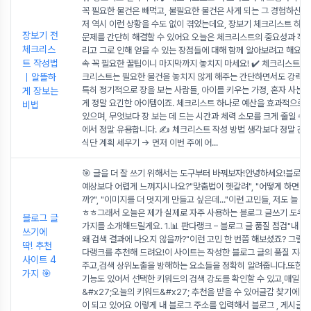
꼭 필요한 물건은 빼먹고, 불필요한 물건은 사게 되는 그 경험하신 적
저 역시 이런 상황을 수도 없이 겪었는데요, 장보기 체크리스트 하나
장보기 전
문제를 간단히 해결할 수 있어요 오늘은 체크리스트의 중요성과 작성 
체크리스
리고 그로 인해 얻을 수 있는 장점들에 대해 함께 알아보려고 해요. 
트 작성법
속 꼭 필요한 꿀팁이니 마지막까지 놓치지 마세요! ✔️ 체크리스트란?
｜알뜰하
크리스트는 필요한 물건을 놓치지 않게 해주는 간단하면서도 강력한
특히 정기적으로 장을 보는 사람들, 아이를 키우는 가정, 혼자 사는 
게 장보는
게 정말 요긴한 아이템이죠. 체크리스트 하나로 예산을 효과적으로 
비법
있으며, 무엇보다 장 보는 데 드는 시간과 체력 소모를 크게 줄일 수 
에서 정말 유용합니다. ✍️ 체크리스트 작성 방법 생각보다 정말 간단
식단 계획 세우기 → 먼저 이번 주에 어
...
🎯 글을 더 잘 쓰기 위해서는 도구부터 바꿔보자!안녕하세요!블로그
예상보다 어렵게 느껴지시나요?"맞춤법이 헷갈려", "어떻게 하면 상
까?", "이미지를 더 멋지게 만들고 싶은데..."이런 고민들, 저도 늘 
ㅎㅎ그래서 오늘은 제가 실제로 자주 사용하는 블로그 글쓰기 도우미
블로그 글
가지를 소개해드릴게요. 1.📊 판다랭크 – 블로그 글 품질 점검"내 
쓰기에
왜 검색 결과에 나오지 않을까?"이런 고민 한 번쯤 해보셨죠? 그럴 땐
딱! 추천
다랭크를 추천해 드려요!이 사이트는 작성한 블로그 글의 품질 지수를
사이트 4
주고,검색 상위노출을 방해하는 요소들을 정확히 알려줍니다.또한, 
가지 🎯
기능도 있어서 선택한 키워드의 검색 강도를 확인할 수 있고,매일 
&#x27;오늘의 키워드&#x27; 추천을 받을 수 있어글감 찾기에 정
이 되고 있어요 이렇게 내 블로그 주소를 입력해서 블로그 , 게시글을