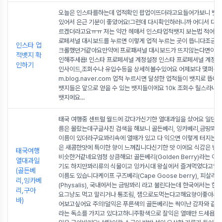
오늘은 인스타를하는데 업적확인 팝업이뜨더라고요들어가보니 뱃지
있어서 은근 기분이 좋았어요!그런데 다시확인하러니까 어디서 다시
르겠더라고요ㅠㅠ 저는 약간 헤매서 인스타업적뱃지 보는법 적어봐
로페셔널 대시보드를 누르면 이렇게 업적 누르는 곳이 뜹니다조금 
인스타 업
크롤했던거같아요만약에 프로패셔널 대시보드가 뜨지않는다면이포
적뱃지 확
인해주세욥! 인스타 프로페셔널 계정설정 인스타 프로페셔널 계정을
인하기
인사이드,조회수나 유입수등을 상세히볼수있어요 어제보다 몇퍼센트 더
m.blog.naver.com 업적 누르시면 달성한 업적들이 뱃지로 뜹
뱃지들은 앞으로 얻을 수 있는 뱃지들이에요 10k 조회수 릴스라니 
뱃지에요
...
태국 여행중 센트럴 월드에 갔다가신기한 열대과일을 샀어요 일단 
름은 몰랐는데구글사진 검색을 해보니 골든베리, 잉카베리,금땅꽈리
이름이 있더라구요꽈리속에 열매가 있고 다 익으면 이렇게 터지는거
은 새콤한맛에 특이한 향이 느껴집니다신기한 맛 이에요 식감은 방
태국여행
비슷한거같네요엄청 상큼해요! 골든베리(Golden Berry)라는 이
열대과일
기도 하지만꽈리류의 식물이고 잉카시대 왕실에서 즐겨먹었다고잉
(골든베
이름도 있습니다케이프 구즈베리(Cape Goose berry), 피살리스
리,잉카베
(Physalis), 국내에서는 금땅꽈리 라고 불린다는데 한국에서는 한
리,구아
요그냥도 먹고 말리거나 통조림, 잼으로도먹는다고해요향이좋아서 
바)
어보고싶어요 주의!덜익은 푸른색의 골든베리는 싹이난 감자와 같
라는 독소를 가지고 있다고하니주황색으로 잘익은 열매만 드세욥!두