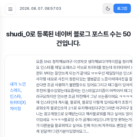
2026. 08. 07. 08:57:04
로그인
shudi_0
로 등록된 네이버 블로그 포스트 수는
50
건입니다.
요즘 SNS 정착해보려구 이것저것 생각해보다가차이점을 정리해 보
요 인스타를 제일 오래쓰고 서브로 트위터를 썼는데 트위터에서 X로
뀐뒤 부터는 잘안쓰게 되는거 같아요 ㅠㅠ우선 제일많이쓴 인스타 
사각형 네모로 사진이 정돈되있는 앨범같은 느낌이에여사진을 잘안
내가 느낀
쓴다면 조금 사용하기 불편할수도 있어요그리고 태그들이 있어서 
스레드,
추천에 뜰수있었는데요즘에는 인스타알고리즘이 바뀌어서 태그는 
인스타,
라구요하지만 안쓰면 조금 허전해서 그냥 쓰는중이에요 ㅋㅋㅋㅋ 위
트위터(X)
제 인스타인데 게시물, 팔로워, 팔로잉 이렇게 있어요제가 초창기에 
로워숫자 팔로인숫자 2:1로 유지해야된다구안그러면 마구마구 팔로
차이점
니는 광고계정으로 오해받는다고 해서팔로워를 하고 싶어도 많이 못
이있네요 ㅋㅋㅋㅋ팔로잉 수가 공개되어있으니까 맘껏 못하는거같
가 다른분을 팔로워하고 싶어도 진짜 피드에 자주떠도 괜찮은 계정
게 된달까?그런기분이있었어요그
...