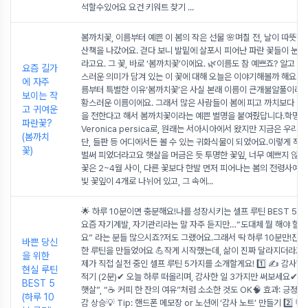
석할수있어요 요건 키워트 찾기
...
봄까치꽃, 이름부터 예쁜 이 봄의 작은 선물 🌸며칠 전, 날이 따뜻
산책을 나갔어요. 걷다 보니 발밑에 살포시 피어난 파란 꽃들이 눈에
라고요. 그 꽃, 바로 ‘봄까치꽃’이에요. 🌿이름도 참 예쁘죠? 알고 보
요즘 길가
스러운 의미가 담겨 있는 이 꽃에 대해 오늘은 이야기해볼까 해요. 봄
에 자주
름부터 특별한 이유‘봄까치꽃’은 사실 본래 이름이 큰개불알풀이라는,
보이는 작
황스러운 이름이에요. 그래서 많은 사람들이 봄에 피고 까치보다 먼저
고 귀여운
을 전한다고 해서 봄까치꽃이라는 예쁜 별명을 붙여줬답니다.학명은
파란꽃?
Veronica persica로, 원래는 서아시아에서 왔지만 지금은 우리나
(봄까치
단, 들판 등 어디에서든 볼 수 있는 귀화식물이 되었어요.이렇게 작고
꽃)
벌써 피었더라고요 햇살을 머금은 듯 투명한 꽃잎, 너무 예쁘지 않
꽃은 2~4월 사이, 다른 꽃보다 한발 먼저 피어나는 봄의 전령사예요
빛 꽃잎이 4개로 나뉘어 있고, 그 속에
...
🌟 하루 10분이면 충분해요!나를 성장시키는 셀프 루틴 BEST 5 안
요즘 자기계발, 자기관리라는 말 자주 듣지만…“도대체 뭘 해야 할
요” 라는 분들 많으시죠?저도 그랬어요.그래서 딱 하루 10분만!진짜
바쁜 당신
한 루틴을 만들었어요 💪작게 시작했는데, 삶이 진짜 달라지더라고
을 위한
제가 직접 실천 중인 셀프 루틴 5가지를 소개할게요! 1️⃣ ✍️ 감사한
현실 루틴
적기 (2분)✔ 오늘 하루 떠올리며, 감사한 일 3가지만 써보세요✔ “
BEST 5
햇살”, “☕ 커피 한 잔의 여유”처럼 소소한 것도 OK🧠 효과: 긍정적
(하루 10
감 상승💡 Tip: 핸드폰 메모장 or 노션에 ‘감사 노트’ 만들기 2️⃣ 💬