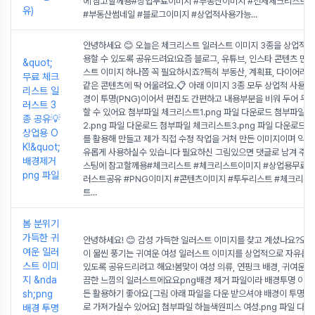
에 참고할께용#상업무료이미지 #부동산이미지 #전세체크리스트 
유)
#부동산썸네일 #블로그이미지 #상업적사용가능
...
안녕하세요 😊 오늘은 체크리스트 일러스트 이미지 3종을 상업적으
용할 수 있도록 공유드려요!요즘 블로그, 유튜브, 인스타 콘텐츠 만들
&quot;
스트 이미지 하나쯤 꼭 필요하시죠?특히 부동산, 계획표, 다이어리,
무료 체크
같은 콘텐츠에 딱 어울려요.📋 아래 이미지 3종 모두 상업적 사용 가
리스트 일
경이 투명(PNG)이어서 편집도 간편하고 내용부분을 비워 두어 무
러스트 3
할 수 있어요 첨부파일 체크리스트1.png 파일 다운로드 첨부파일 
종 공유💡
2.png 파일 다운로드 첨부파일 체크리스트3.png 파일 다운로드 📌
상업용 O
를 활용해 만들고 제가 직접 수정 작업을 거처 만든 이미지이며 약관
K!&quot;
유롭게 사용하실수 있습니다 필요하신 그림있으면 댓글로 남겨 주세
배경제거
스팅에 참고할께용#체크리스트 #체크리스트이미지 #상업용무료이
png 파일
러스트공유 #PNG이미지 #콘텐츠이미지 #투두리스트 #체크리스
트
...
봄 분위기
가득한 귀
안녕하세요! 😊 감성 가득한 일러스트 이미지를 찾고 계셨나요?오늘
여운 일러
이 물씬 풍기는 귀여운 여성 일러스트 이미지를 상업적으로 자유롭게
스트 이미
있도록 공유드리려고 해요!봄맞이 여성 의류, 연핑크 배경, 귀여운 일
지 &nda
끔한 느낌의 일러스트에요요png배경 제거 파일이라 배경투명 이라
sh;png
든 활용하기 좋아요[그림 아래 파일을 다운 받으셔야 배경이 투명한 
로 가져가실수 있어요] 첨부파일 하늘색원피스 여성.png 파일 다운
배경 투명