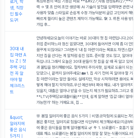
특징뤼튼의 핵심 기능은 바로 **&#x27;자동 완성&#x27;**이에
로거, 학
력 → 몇 초 만에 초안 생성예: AI 기술의 발전을 입력하면 관련 내용
생, 직장
사용자 맞춤 스타일로 손쉽게 수정 가능덕분에 글감 고민에서 해방되
인 필수
빠르게 퀄리티 높은 콘텐츠 제작이 가능해요. 🛠️ 3. 뤼튼 사용 방법
도구!
가입 후
...
안녕하세요!오늘의 이야기는 바로 30대의 첫 집 마련입니다.20대
취업 준비하느라 정신 없었다면, 30대에 들어서면 이제 좀 더 안정
30대 내
꿈꾸게 되잖아요? 그러면서 ‘내 집 마련’이라는 목표도 자연스럽게 생
집 마련 A
지만 집을 산다는 게 말처럼 쉽진 않죠. 준비할 것도 많고, 알아야 할
to Z｜첫
득입니다.그래서 오늘은 30대 분들이 첫 집을 살 때 꼭 알고 있어야
주택 구입
과 꿀팁을 정리해봤어요. 절차부터 주의사항, 실제로 도움이 되는 팁
전 꼭 알
담았으니, 끝까지 읽어주세요! 🏡 1. 집 사기 전에 꼭 알아야 할 기본
집 마련’이라는 말만 들어도 설레지만, 막상 시작하려면 용어도 복잡
아야 할
떻게 해야 할지 막막하죠.우선 예산부터 짜야 해요. 내가 얼마까지 집
체크리스
있을지, 대출은 얼마나 받을 수 있는지 체크가 필요하죠.그리고 중요
트
**LTV(주택담보대출비율)**인데, 쉽게 말하면 ‘집값 대비 얼마까
가능한가’ 하는 거예요.또, 집
...
🌸 봄철 알러지에 좋은 음식 5가지｜비염·코막힘에 도움되는 자연 
&quot;
봄은 좋지만, 알러지로 힘들다면 식단부터 체크해보세요!지금부터 
알러지에
에 좋은 음식들을 함께 알아볼게요 🌿 🥦 1. 브로콜리 – 호흡기 알
좋은 음식
대표 채소 브로콜리는 봄철 알러지에 정말 잘 맞는 식품이에요.비타민
5가지｜