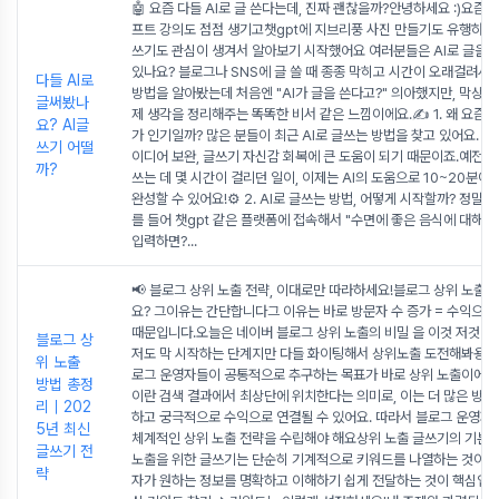
🤖 요즘 다들 AI로 글 쓴다는데, 진짜 괜찮을까?안녕하세요 :)요즘에
프트 강의도 점점 생기고챗gpt에 지브리풍 사진 만들기도 유행하면
쓰기도 관심이 생겨서 알아보기 시작했어요 여러분들은 AI로 글을 
있나요? 블로그나 SNS에 글 쓸 때 종종 막히고 시간이 오래걸려서A
다들 AI로
방법을 알아봤는데 처음엔 "AI가 글을 쓴다고?" 의아했지만, 막상
글써봤나
제 생각을 정리해주는 똑똑한 비서 같은 느낌이에요.✍️ 1. 왜 요즘 
요? AI글
가 인기일까? 많은 분들이 최근 AI로 글쓰는 방법을 찾고 있어요. 시간
쓰기 어떨
이디어 보완, 글쓰기 자신감 회복에 큰 도움이 되기 때문이죠.예전에
까?
쓰는 데 몇 시간이 걸리던 일이, 이제는 AI의 도움으로 10~20분이
완성할 수 있어요!⚙️ 2. AI로 글쓰는 방법, 어떻게 시작할까? 정말 
를 들어 챗gpt 같은 플랫폼에 접속해서 "수면에 좋은 음식에 대해 
입력하면?
...
📢 블로그 상위 노출 전략, 이대로만 따라하세요!블로그 상위 노출,
요? 그이유는 간단합니다그 이유는 바로 방문자 수 증가 = 수익으로
때문입니다.오늘은 네이버 블로그 상위 노출의 비밀 을 이것 저것 
블로그 상
저도 막 시작하는 단계지만 다들 화이팅해서 상위노출 도전해봐용! 
위 노출
로그 운영자들이 공통적으로 추구하는 목표가 바로 상위 노출이에요.
방법 총정
이란 검색 결과에서 최상단에 위치한다는 의미로, 이는 더 많은 방문
리｜202
하고 궁극적으로 수익으로 연결될 수 있어요. 따라서 블로그 운영자
5년 최신
체계적인 상위 노출 전략을 수립해야 해요상위 노출 글쓰기의 기본 
글쓰기 전
노출을 위한 글쓰기는 단순히 기계적으로 키워드를 나열하는 것이 아
략
자가 원하는 정보를 명확하고 이해하기 쉽게 전달하는 것이 핵심입니다