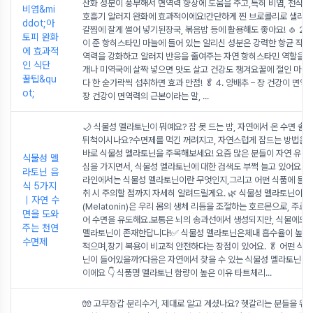
산화 성분이 풍부해서 면역력 향상에 도움을 주고,특히 비염, 천식, 
비염&mi
호흡기 알러지 완화에 효과적이에요!간단하게 찐 브로콜리로 샐러드
ddot;아
걀찜에 잘게 썰어 넣기된장국, 볶음밥 등에 활용해도 좋아요! 🧄 2. 
토피 완화
이 준 항히스타민 마늘에 들어 있는 알리신 성분은 강력한 항균 작용
에 효과적
역력을 강화하고 알러지 반응을 줄여주는 자연 항히스타민 역할을 
인 식단
개나 미역국에 살짝 넣으면 맛도 살고 건강도 챙겨요꿀에 절인 마늘
꿀팁&qu
다 한 숟가락씩 섭취하면 효과 만점! 🥬 4. 양배추 – 장 건강이 면역
ot;
장 건강이 면역력의 근본이라는 말,
...
🌙 식물성 멜라토닌이 뭐예요? 잠 못 드는 밤, 자연에서 온 수면 솔
뒤척이시나요?수면제를 먹긴 꺼려지고, 자연스럽게 잠드는 방법을 
바로 식물성 멜라토닌을 주목해보세요! 요즘 많은 분들이 자연 유래 
식물성 멜
심을 가지면서, 식물성 멜라토닌에 대한 검색도 부쩍 늘고 있어요.오
라토닌 음
라인에서는 식물성 멜라토닌이란 무엇인지,그리고 어떤 식품에 들어
식 5가지
취 시 주의할 점까지 자세히 알려드릴게요. 🌿 식물성 멜라토닌이
｜자연 수
(Melatonin)은 우리 몸의 생체 리듬을 조절하는 호르몬으로, 주로
면을 도와
어 수면을 유도해요.보통은 뇌의 송과선에서 생성되지만, 식물에도 
주는 천연
멜라토닌이 존재한답니다!✅ 식물성 멜라토닌은체내 흡수율이 높고
수면제
적으며,장기 복용이 비교적 안전하다는 장점이 있어요. 🥬 어떤 식
닌이 들어있을까?다음은 자연에서 찾을 수 있는 식물성 멜라토닌 함
이에요 👇 식품명 멜라토닌 함량이 높은 이유 타트체리
...
🧤 고무장갑 분리수거, 제대로 알고 계셨나요? 헷갈리는 분들을 위한