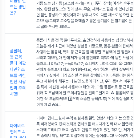
비빔밥 만
기름 또는 참기름 (고소함 추가!)- 깨 (마무리 장식!)여기서 숙주는 
드는 방법
꿔도 완전 괜찮고요! 집에 상추, 무순, 새싹채소 같은 게 있다면 같이
은?
면 훨씬 풍성하고 맛있어져요! 상추나 오이 다른 채소도 넣으면 건강
고요! 😉그리고 고소함을 더해줄 기름은 들기름이든 참기름이든 민
로 골라 쓰시면 돼요!
...
폼롤러 사용 전 꼭 알아두세요! ⚠️안전하게 사용하는 법 안녕하세요,
오늘은 제가 최근에 겪었던 경험을 바탕으로, 많은 분들이 집에서 근
폼롤러,
사용하는 폼롤러, 특히 등 근육을 풀 때 정말 조심해야 할 점들에 대
등 근육
보려고 해요!얼마 전에 제가 등이 불편하고 딱딱하게 뭉친 느낌이 들
풀다 아팠
눌러보니 &#x27;두둑&#x27; 소리까지 나더라고요! 😭 그래서 
다면? 초
원하게 풀어보자! 하고 생각했는데요, 막상 하려니 괜히 잘못해서 더
보를 위한
떡하지? 싶어서 미리 조심할 점들을 찾아봤답니다! 폼롤러는 뭉친 
주고 시원하게 해주는 데 분명 도움이 되지만, 우리 몸에서 아주 중요
안전 사용
은 특히 더 신경 써서 사용해야 해요! 자, 그럼 폼롤러로 등 근육을 풀
법과 주의
위해 꼭 조심해야 할 주의사항들을 알려드릴게요! ⚠️ 폼롤러로 등 근육
사항!
이건 꼭! 조심하세요! 1️⃣우리 소중한 등뼈(척추) 위에 직접 올리지 마
이게 제일 중요
...
마이비 앱테크 실제 수익 & 실사용 꿀팁 안녕하세요! 저는 요즘 앱
푹 빠져있어요 😊이것저것 앱테크를 해보다가 진짜 대박 꿀앱테크
마이비로
소개해 드리려고 해요! 솔직히 단점도 확실히 있긴 하지만, 제가 직접
앱테크 4
크 중에서 제일 빠르고 확실하게 쌓이는 중이랍니다! ✨어떻게 이렇