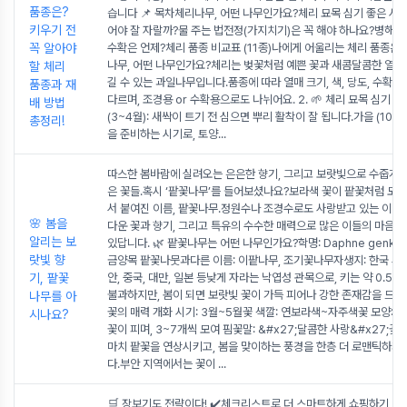
품종은?
습니다 📌 목차체리나무, 어떤 나무인가요?체리 묘목 심기 좋은 시
키우기 전
어야 잘 자랄까?물 주는 법전정(가지치기)은 꼭 해야 하나요?병해충
꼭 알아야
수확은 언제?체리 품종 비교표 (11종)나에게 어울리는 체리 품종은? 1
나무, 어떤 나무인가요?체리는 벚꽃처럼 예쁜 꽃과 새콤달콤한 열매
할 체리
길 수 있는 과일나무입니다.품종에 따라 열매 크기, 색, 당도, 수확 
품종과 재
다르며, 조경용 or 수확용으로도 나뉘어요. 2. 🌱 체리 묘목 심기 
배 방법
(3~4월): 새싹이 트기 전 심으면 뿌리 활착이 잘 됩니다.가을 (10~1
총정리!
을 준비하는 시기로, 토양
...
따스한 봄바람에 실려오는 은은한 향기, 그리고 보랏빛으로 수줍게 
은 꽃들.혹시 ‘팥꽃나무’를 들어보셨나요?보라색 꽃이 팥꽃처럼 모여
서 붙여진 이름, 팥꽃나무.정원수나 조경수로도 사랑받고 있는 이 나
🌸 봄을
다운 꽃과 향기, 그리고 특유의 수수한 매력으로 많은 이들의 마음을
알리는 보
있답니다. 🌿 팥꽃나무는 어떤 나무인가요?학명: Daphne genkw
랏빛 향
금양목 팥꽃나뭇과다른 이름: 이팥나무, 조기꽃나무자생지: 한국 서
기, 팥꽃
안, 중국, 대만, 일본 등낮게 자라는 낙엽성 관목으로, 키는 약 0.5~
불과하지만, 봄이 되면 보랏빛 꽃이 가득 피어나 강한 존재감을 드러냅
나무를 아
꽃의 매력 개화 시기: 3월~5월꽃 색깔: 연보라색~자주색꽃 모양: 
시나요?
꽃이 피며, 3~7개씩 모여 핌꽃말: &#x27;달콤한 사랑&#x27;꽃
마치 팥꽃을 연상시키고, 봄을 맞이하는 풍경을 한층 더 로맨틱하게
다.부안 지역에서는 꽃이
...
🛒 장보기도 전략이다! ✔️체크리스트로 더 스마트하게 쇼핑하기 마