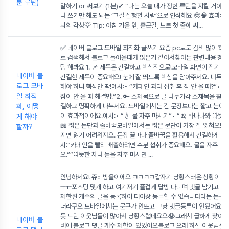
분 루틴)
말하기 or 써보기 (1분)✔ “나는 오늘 내가 정한 루틴을 지킬 거야!
나 쓰기만 해도 뇌는 ‘그걸 실행할 사람’으로 인식해요 🤓🧠 효과: 
뇌의 각성💡 Tip: 아침 거울 앞, 출근길, 노트 첫 줄에 써
...
✅ 네이버 블로그 모바일 최적화 글쓰기 요즘 pc로도 검색 많이 하
로 검색해서 블로그 들어올때가 많은거 같아서찾아본 관련내용 정리
팅 해봐요 1. 📌 제목은 간결하고 핵심적으로!모바일 화면이 작기 
네이버 블
간결한 제목이 중요해요! 눈에 잘 띄도록 핵심을 담아주세요. 너무 
로그 모바
해야 하니 핵심만 딱!예시:• “카페인 과다 섭취 후 잠 안 올 때?”• 
일 최적
잠이 안 올 때 해결법!”2. 🔑 소제목으로 글 나누기각 소제목을 활용
화, 어떻
결하고 명확하게 나누세요. 모바일에서는 긴 문장보다는 짧고 눈에 
이 효과적이에요.예시:• “💧 물 자주 마시기”• “🍌 바나나와 따뜻한
게 해야
📖 짧은 문단과 줄바꿈모바일에서는 짧은 문단이 가장 잘 읽혀요! 
할까?
지면 읽기 어려워져요. 문장 끝마다 줄바꿈을 활용해서 간결하게 나
시:“카페인을 빨리 배출하려면 수분 섭취가 중요해요. 물을 자주 마
요.”“따뜻한 차나 물을 자주 마시면
...
안녕하세요! 쥬비방울이에요 ㅋㅋㅋㅋ갑자기 당황스러운 상황이 
ㅠㅠ포스팅 몇개 하고 여기저기 즐겁게 답방 다니며 댓글 남기고 있
제한된 개수의 글을 등록하여 더이상 등록할 수 없습니다라는 문구가
더라구요 모바일에서는 문구가 안뜨고 그냥 댓글등록이 안됬어요아
못 드린 이웃님들이 많아서 당황스럽네요요😭그래서 급하게 찾아보
네이버 블
버에 블로그 댓글 개수 제한이 있었어요블로그 오래 하신 이웃님들은