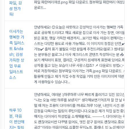
파일 파란머리여성.png 파일 다운로드 첨부파일 파란머리 여성2.pn
파일, 감
운로드
...
성 한가
득!
안녕하세요! 😊오늘은 따뜻하고 감성적인 이사가는 행복한 가족 일
이사가는
료로 공유해 드리려고 해요 새로운 집으로 이사 가는 장면, 아이들과
행복한 가
밝은 표정, 햇살 가득한 배경까지…보기만 해도 마음이 편해지는 이 
족 일러스
스트는 다양한 용도로 사용 가능해요. 이 이미지의 장점은 단연,✔️ 
트 &nda
가능✔️ 출처 표기 불필요 이런 분들께 추천드려요!블로그 썸네일용 
sh; 감성
는 분부동산 블로그나 이사 체크리스트 콘텐츠 작성하시는 분 📥 이
가득한 상
보기 캐릭터의 표정, 컬러감, 구성까지 섬세하게 표현돼 있어요.특히
상자를 들고 있는 모습이 너무 사랑스럽죠? 📌 다운로드 방법👉 아
업 무료
바로 저장하세요! 첨부파일 이사가는 가족.jpeg 파일 다운로드 📌참고
일러스트
활용해 만들고 제가 직접 수정 작업을 거처 만든 이미지이며 약관에
소스
게 사용하실수 있습니다
...
안녕하세요, 여러분 :)하루하루 너무 빠르게 흘러가고 있진 않으신
“나는 오늘 어떤 하루를 보냈지?” 생각해보면기억조차 잘 안 날 때가
럴 때 저는 조용히 다이어리를 꺼내요.하루 10분, 나만의 시간.생각
하루 10
감정을 다독이는 힐링의 루틴이랍니다.오늘은 제가 직접 실천 중인
분, 마음
해지는 다이어리 작성법을 소개해볼게요. ⸻1. 다이어리는 꼭 
이 편안해
도 괜찮아요비싼 다꾸템 없어도, 멋진 문구 없어도 괜찮아요.중요한 
지는 힐링
공간”이라는 마음이에요.심플한 무지노트, 플래너, 빈 노션 페이지도