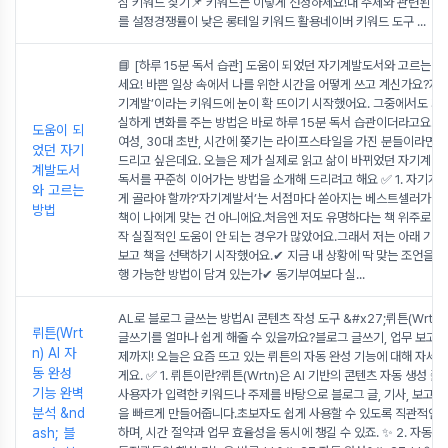
심 키워드 찾기📌 키워드는 이렇게 선정하세요!내 주제와 관련된 핵
를 설정경쟁률이 낮은 롱테일 키워드 활용네이버 키워드 도구
...
📘 [하루 15분 독서 습관] 도움이 되었던 자기계발도서와 고르는 
세요! 바쁜 일상 속에서 나를 위한 시간을 어떻게 쓰고 계신가요?저는
기계발’이라는 키워드에 눈이 확 뜨이기 시작했어요. 그중에서도 가장
실하게 변화를 주는 방법은 바로 하루 15분 독서 습관이더라고요.특
도움이 되
여성, 30대 초반, 시간에 쫓기는 라이프스타일을 가진 분들이라면 
었던 자기
드리고 싶은데요. 오늘은 제가 실제로 읽고 삶이 바뀌었던 자기계발 
계발도서
독서를 꾸준히 이어가는 방법을 소개해 드리려고 해요 ✅ 1. 자기계발
와 고르는
게 골라야 할까?‘자기계발서’는 서점마다 쏟아지는 베스트셀러가 많
방법
책이 나에게 맞는 건 아니에요.처음엔 저도 유명하다는 책 위주로 골
작 실질적인 도움이 안 되는 경우가 많았어요.그래서 저는 아래 기준
보고 책을 선택하기 시작했어요.✔ 지금 내 상황에 딱 맞는 조언을 
행 가능한 방법이 담겨 있는가✔ 동기부여보다 실
...
AL로 블로그 글쓰는 방법AI 콘텐츠 작성 도구 &#x27;뤼튼(Wrtn)
뤼튼(Wrt
글쓰기를 얼마나 쉽게 해줄 수 있을까요?블로그 글쓰기, 업무 보고서,
n) AI 자
제까지! 오늘은 요즘 뜨고 있는 뤼튼의 자동 완성 기능에 대해 자세
동 완성
게요. ✅ 1. 뤼튼이란?뤼튼(Wrtn)은 AI 기반의 콘텐츠 자동 생성 
기능 완벽
사용자가 입력한 키워드나 주제를 바탕으로 블로그 글, 기사, 보고서,
분석 &nd
을 빠르게 만들어줍니다.초보자도 쉽게 사용할 수 있도록 직관적인 U
ash; 블
하며, 시간 절약과 업무 효율성을 동시에 챙길 수 있죠. ✨ 2. 자동 