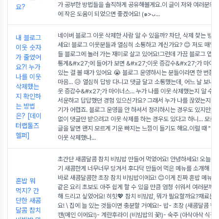
가 공부한 방법들을 솔직하게 공유해볼게요.이 글이 저와 여러분의 
요?
에 작은 도움이 되었으면 좋겠어요! (๑>ᴗ
...
네이버 블로그 이웃 삭제한 사람 알 수 있을까? 차단, 삭제 찾는 방
내 블로그
세요! 블로그 이웃분들과 열심히 소통하고 계신가요? 😊 저도 매일
이웃 숫자
들 블로그에 놀러 가는 재미로 살고 있어요!그런데 가끔 블로그 앱의 
가 줄었어
통계&#x27;에 들어가 보면 &#x27;이웃 증감수&#x27;가 마이
요?! 누가
있는 걸 볼 때가 있어요 😭 블로그 운영하시는 분들이라면 한 번쯤 
나를 이웃
마음... 😥 열심히 답방 다니고 댓글 달고 소통했는데, 어느 날 보니 &
삭제했는
웃 증감수&#x27;가 마이너스... 누가 나를 이웃 삭제했는지 알 수 
지 확인하
서운하고 답답했던 경험 있으신가요? 그래서 누가 나를 끊었는지 직
는 방법
기가 어렵죠. 블로그 운영을 안 하셔서 정리하시는 경우도 있지만, 
은? [데이
없이 댓글만 받으려고 이웃 삭제를 하는 경우도 있다고 하니... 모르고
터랩툴즈
글을 달면 왠지 모르게 기운 빠지는 느낌이 들기도 해요.이럴 때 "어?
헬퍼]
이웃 삭제했나
...
초간단 새콤달콤 참치 비빔밥 만들어 먹었어요! 안녕하세요! 오늘은 
기 새콤한게 너무너무 당겨서 후다닥 만들어 먹은 메뉴를 소개해 드
바로 새콤달콤한 초장 참치 비빔밥이에요! 😊이게 진짜 혼밥 메뉴로 
혼밥 뭐
같은 요리 초보도 아주 쉽게 할 수 있을 만큼 엄청 쉬워서 여러분께도
먹지? 간
해 드리고 싶었어요! 히힛💖 참치 비빔밥, 뭐가 필요할까요?재료는 
단한 새콤
요! \ 집에 늘 있는 것들이면 충분할 거예요!- 밥- 초장 (새콤달콤 핵심
달콤 참치
캔(메인 이에요!)- 계란후라이 (비빔밥의 꽃!)- 숙주 (아삭아삭 식감 담