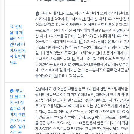
📌 4. 우유팩 & 종이팩우유팩: 일반
...
🏠 전세 살 때 체크리스트, 이건 꼭 확인하세요!처음 전세 알아보는
시죠?처음엔 막막하게 느껴지지만, 전세 살 때 체크리스트만 잘 챙기
어요! 😉저도 최근에 이사하면서 이 체크리스트 덕분에 진짜 도움 
🔍 전세
든요.오늘은 전세 계약 전 꼭 확인해야 할 포인트들!진짜 꿀팁만 쏙쏙
살 때 체
살 때 체크리스트를 공유해드릴게요 💡(글 마지막에 체크리스트 표 
크리스트
어두었으니 캡쳐해서 쓰세요) 1️⃣ 등기부등본 확인은 필수!📄 전세 
완벽정리!
리스트 1번 항목은 당연히 등기부등본이에요.집주인 명의가 맞는지,
이사 전에
얼마나 잡혀 있는지 꼭 확인해야 해요!👉 인터넷 등기소에서 1,00
꼭 확인하
구나 확인 가능하답니다. 2️⃣ 전세보증보험 가입 여부 체크 혹시 모를
세요
비하려면 꼭 확인해야 할 것!바로 전세보증보험 가입 가능 여부예요.
체크리스트에서 절대 빠지면 안 되는 부분이죠.이걸로 전세금 날릴 
줄어들어요! 3️⃣ 관리비 항목 꼼꼼
...
안녕하세요 😊오늘은 부동산 블로그나 전세 관련 포스팅에서 활용하
🏠 부동
퀄리티 상업무료 이미지 가져왔어요특히, 아래처럼 전세 계약서나 집
산 블로그
고받는 상황을 표현한 일러스트는 부동산 콘텐츠에서 신뢰감을 주는
에 딱! 상
로 아주 유용하답니다.📸 아래 이미지는 상업적으로 사용 가능한 상
업무료 이
미지로, 블로그, 썸네일, 카드뉴스 등 어디에나 자유롭게 활용하실 수
미지 추천
파일로 도 첨부해요 첨부파일 열쇠.jpeg 파일 다운로드 다운받으신 
(계약서 +
글 공감 부탁드려요!📌참고 - AI를 활용해 만든 이미지이며 약관에
열쇠 일러
게 사용하실수 있습니다 필요하신 그림있으면 댓글로 남겨 주세요다
스트 공