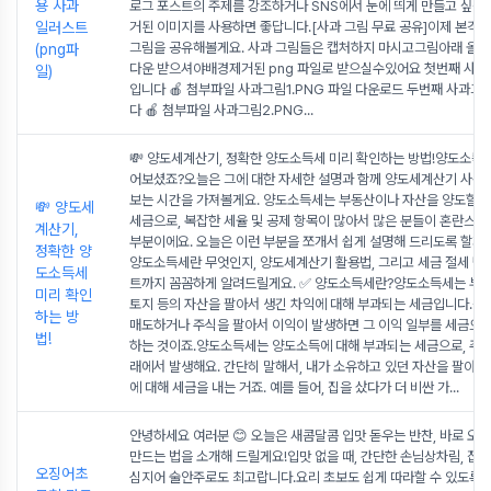
용 사과
로그 포스트의 주제를 강조하거나 SNS에서 눈에 띄게 만들고 싶을 
일러스트
거된 이미지를 사용하면 좋답니다.[사과 그림 무료 공유]이제 본격
그림을 공유해볼게요. 사과 그림들은 캡처하지 마시고그림아래 올려
(png파
다운 받으셔야배경제거된 png 파일로 받으실수있어요 첫번째 사과
일)
입니다 🍎 첨부파일 사과그림1.PNG 파일 다운로드 두번째 사과그
다 🍎 첨부파일 사과그림2.PNG
...
💸 양도세계산기, 정확한 양도소득세 미리 확인하는 방법!양도소득세
어보셨죠?오늘은 그에 대한 자세한 설명과 함께 양도세계산기 사
보는 시간을 가져볼게요. 양도소득세는 부동산이나 자산을 양도할 
💸 양도세
세금으로, 복잡한 세율 및 공제 항목이 많아서 많은 분들이 혼란스
계산기,
부분이에요. 오늘은 이런 부분을 쪼개서 쉽게 설명해 드리도록 할게
정확한 양
양도소득세란 무엇인지, 양도세계산기 활용법, 그리고 세금 절세 팁,
도소득세
트까지 꼼꼼하게 알려드릴게요. ✅ 양도소득세란?양도소득세는 부동산
미리 확인
토지 등의 자산을 팔아서 생긴 차익에 대해 부과되는 세금입니다.즉,
하는 방
매도하거나 주식을 팔아서 이익이 발생하면 그 이익 일부를 세금으
법!
하는 것이죠.양도소득세는 양도소득에 대해 부과되는 세금으로, 주로
래에서 발생해요. 간단히 말해서, 내가 소유하고 있던 자산을 팔아서
에 대해 세금을 내는 거죠. 예를 들어, 집을 샀다가 더 비싼 가
...
안녕하세요 여러분 😊 오늘은 새콤달콤 입맛 돋우는 반찬, 바로 오
만드는 법을 소개해 드릴게요!입맛 없을 때, 간단한 손님상차림, 집들
오징어초
심지어 술안주로도 최고랍니다.요리 초보도 쉽게 따라할 수 있도록 