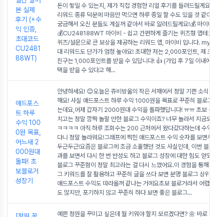
일간 벌어
돈이 쌓일 수 있는지, 제가 직접 경험한 리얼 후기를 들려드릴게요! 
본 실제
리워드 종류 덕분에 마음만 먹으면 하루 종일 할 수도 있을 것 같아
후기 (+수
궁금해서 오신 분들도 계실꺼 같아서 바로 알려드릴게요!💰 마이비 
익 인증,
💰CU248188WT 마이비 - 쉽고 간편하게 즐기는 퀴즈형 앱테크
초대코드
퀴즈/설문으로 큰 보상을 제공하는 리워드 앱, 마이비 입니다. myb.
CU2481
대 리워드도 단가가 엄청 높아요! 초대한 저는 2,000포인트, 제 코
88WT)
친구는 1,000포인트를 받을 수 있답니다! 👍 (가입 후 7일 이내에
택을 받을 수 있다고 해
...
안녕하세요! 😊오늘은 쥬비방울의 작은 서재에서 정말 기쁜 소식을
해요! 사실 애드포스트 하루 수익 1000원을 목표로 꾸준히 블로그
애드포스
는데요,어제 갑자기 2000원대 수익을 돌파했답니다! ㅠㅠ 초보 블
트 하루
치고는 정말 깜짝 놀랄 만한 블로그 수익이죠? 너무 놀라서 지금도 
수익 100
ㅋㅋㅋㅋ 아직 하루 조회수는 200 근처에서 왔다갔다하는데 수익이
0원 목표,
다니 정말 놀라워요!그래프에 찍힌 애드포스트 수익 숫자를 보면서 
어느새 2
두근두근!요즘은 블로그에 조금 소홀했던 것도 사실인데, 이번 블로그
000원대
과를 보면서 다시 한 번 반성도 하고 블로그 성장에 대한 힘도 얻었답
돌파! 초
블로그 꾸준함이 정말 최고라는 걸 다시 느꼈어요.이 경험을 통해 느낀
보블로거
그 키워드를 잘 활용하고 꾸준히 글을 쓰다 보면 분명 블로그 상위노
성장기
애드포스트 수익도 따라올꺼 같나는 거에요초보 블로거라서 어렵게 
도 많지만, 포기하지 않고 꾸준히 하다 보면 좋은 블로그
...
예쁜 정원을 꾸미고 싶은데 뭘 키워야 할지 모르겠다면? 🌼 바로 패
[정원 꽃