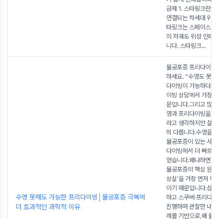
금제 1. 스타링크란?
연결되는 차세대 위성
타링크는 스페이스X(S
의 저궤도 위성 인터넷
니다. 스타링크
...
물공포증 프리다이빙
하세요. “수영도 못하
다이빙이 가능하다고
이빙 상담에서 가장 많
문입니다.그리고 많은
영과 프리다이빙을 같
라고 생각하지만 실제
히 다릅니다.수영을 못
물공포증이 있는 사
다이빙에서 더 빠르게
얻습니다.왜냐하면 
물공포증의 핵심 원인
상실’을 가장 먼저 해
이기 때문입니다.심리
수영 못해도 가능한 프리다이빙│물공포증 극복에
하고 스쿠버·프리다이
더 효과적인 과학적 이유
진행하며 관찰한 내용
례를 기반으로,왜 물이