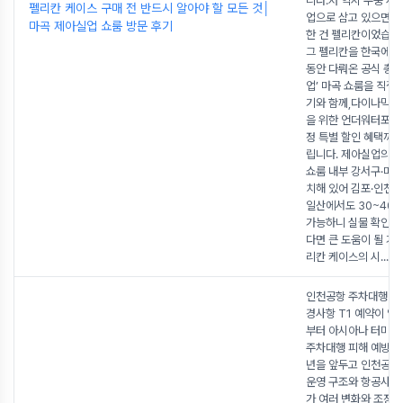
니다.저 역시 수중 사
펠리칸 케이스 구매 전 반드시 알아야 할 모든 것│
업으로 삼고 있으면서,
마곡 제아실업 쇼룸 방문 후기
한 건 펠리칸이었습니
그 펠리칸을 한국에서
동안 다뤄온 공식 총판
업’ 마곡 쇼룸을 직접
기와 함께,다이나믹서
을 위한 언더워터포토
정 특별 할인 혜택까
립니다. 제아실업의 
쇼룸 내부 강서구·마곡
치해 있어 김포·인천 
일산에서도 30~40
가능하니 실물 확인을
다면 큰 도움이 될 거예요
리칸 케이스의 시
...
인천공항 주차대행 20
경사항 T1 예약이 안
부터 아시아나 터미널 
주차대행 피해 예방법
년을 앞두고 인천공항
운영 구조와 항공사 
가 여러 변화와 조정