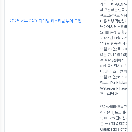
개최되며, PADI 일본
께 주관하는 만큼 더욱
프로그램으로 진행됩니
2025 세부 PADI 다이빙 페스티벌 투어 모집
다운 세부 막탄섬에서 
버다이빙 페스티벌을
요. 📅 일정 및 항공
2025년 11월 27일(목
1일(월)항공편: 제주
11월 27일(목) 20:
오는 편: 12월 1일(월)
부 출발 공항에서 리
하게 픽드랍서비스를
다. 🎉 페스티벌 하
11월 29일(토) 17:00
장소: JPark Island
Waterpark Resor
조트)이날 저
...
오가사와라 혹등고래
한가운데, 도쿄에서 
1,000km 떨어진 외
은 ‘동양의 갈라파고스
Galápagos of the 