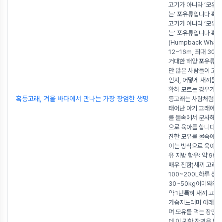
고기가 아니라 ‘모유 
는’ 포유류입니다 혹
고기가 아니라 ‘모유 
는’ 포유류입니다 혹
(Humpback Whal
12~16m, 최대 30
거대한 해양 포유류입
만 많은 사람들이 고
인지, 어떻게 새끼를 
확히 모르는 경우가 
혹등고래, 겨울 바다에서 만나는 가장 장엄한 생명
등고래는 사람처럼 새
태어난 아기 고래에게
를 물속에서 분사해 
으로 육아를 합니다.
진한 모유를 물속에서
이는 방식으로 육아를 
유 지방 함유: 약 99
매우 진함)새끼 고래 1
100~200L하루 성장
30~50kg어미와의 
약 1년특히 새끼 고
가슴지느러미 아래 붙
며 모유를 먹는 장면
데,이 귀한 장면은 번