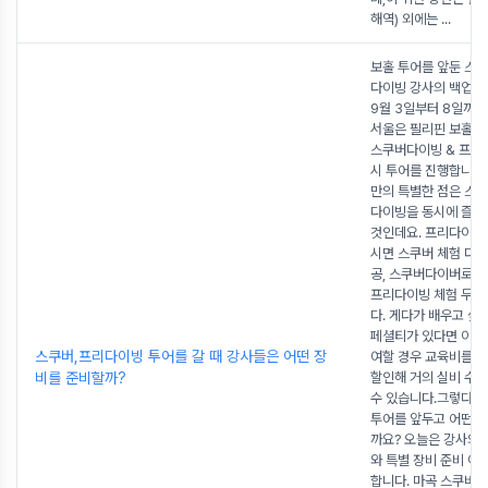
해역) 외에는
...
보홀 투어를 앞둔 스쿠
다이빙 강사의 백업 
9월 3일부터 8일까
서울은 필리핀 보홀 
스쿠버다이빙 & 프리
시 투어를 진행합니다
만의 특별한 점은 스
다이빙을 동시에 즐길
것인데요. 프리다이버
시면 스쿠버 체험 다이
공, 스쿠버다이버로 
프리다이빙 체험 무료
다. 게다가 배우고 싶은
페셜티가 있다면 이번
스쿠버,프리다이빙 투어를 갈 때 강사들은 어떤 장
여할 경우 교육비를 5
비를 준비할까?
할인해 거의 실비 수
수 있습니다.그렇다면
투어를 앞두고 어떤 
까요? 오늘은 강사의 
와 특별 장비 준비 이
합니다. 마곡 스쿠버