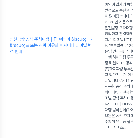
예약이 갑자기 막히거
변경으로 혼란을 겪는
이 많아졌습니다.이 
2026년 기준으로 꼭
인천공항 주차대행 핵
정확하고 간결하게 
인천공항 공식 주차대행 │T1 예약이 &lsquo;만차
다. 1. 터미널1(T1) 
&rsquo;로 뜨는 진짜 이유와 아시아나 터미널 변
행 ‘투루발렛’은 20
경 안내
운영 인천공항 1터미
대행 하이파킹 투루발
종료 현재 T1 공식 
㈜하이파킹 투루발렛
고 있으며 공식 예약 
래입니다.👉 T1 공식
천공항 공식 주차대행 
하이파킹 인천공항 제 
미널 공식 주차대행 Tu
VALET+ | HI PAR
대행 공식업체(하이파
요원은 공식 주차대행
주황색 유니폼 을 착
니다. 서비스
...