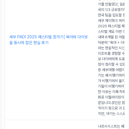
기를 만들었고, 일본 
국의 1/3 규모였지만
한국 팀을 압도할 정
세부 제이파크 에서 열
2025 페스티벌 패디
스티벌 개요 이번 여행
세부 PADI 2025 페스티벌 참가기│육아와 다이빙
내와 8개월 된 아들도
을 동시에 잡은 현실 후기
덕분에 “육아 + 다이
라는 현실적인 시선으
리조트를 경험할 수 
모 다이버에게 도움이
많이 정리할 수 있었습
랑 세부여행 어렵지 않아
기는 왜 비행기에서 울
가 비행기에서 울지 않
기들이 비행기에서 우
한 이유는 이륙·착륙 
화로 이퀄라이징이 되
문입니다.성인은 침 삼
직이기 등으로 귀 압
지만, 아기는 스스로 
나르시시스트는 왜 