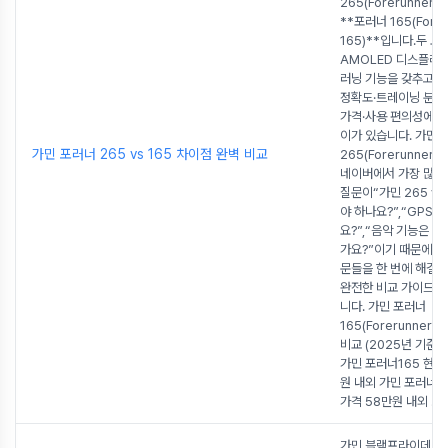
265(Forerunner 
**포러너 165(Forer
165)**입니다.두 모
AMOLED 디스플레
러닝 기능을 갖추고 있
정확도·트레이닝 분석·
가격·사용 편의성에서
이가 있습니다. 가민 
가민 포러너 265 vs 165 차이점 완벽 비교
265(Forerunner 
네이버에서 가장 많이
질문이“가민 265 vs 
야 하나요?”,“GPS 
요?”,“음악 기능은 
가요?”이기 때문에 오
문들을 한 번에 해결할
완전한 비교 가이드로
니다. 가민 포러너
165(Forerunner 16
비교 (2025년 기준 
가민 포러너165 현재
원 내외 가민 포러너 2
가격 58만원 내외
...
가민 블랙프라이데이 