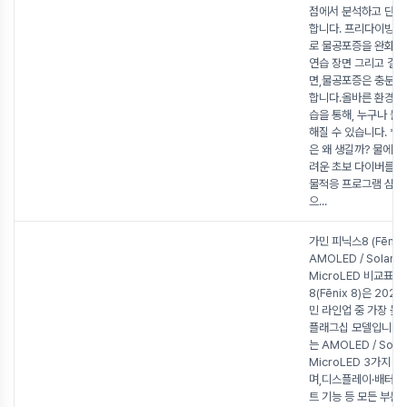
점에서 분석하고 단계
합니다. 프리다이빙 
로 물공포증을 완화하
연습 장면 그리고 결
면,물공포증은 충분히
합니다.올바른 환경에
습을 통해, 누구나 물
해질 수 있습니다. **
은 왜 생길까? 물에 
려운 초보 다이버를 
물적응 프로그램 심리
으
...
가민 피닉스8 (Fēnix 
AMOLED / Solar(MI
MicroLED 비교표 
8(Fēnix 8)은 202
민 라인업 중 가장 높
플래그십 모델입니다.
는 AMOLED / Solar(
MicroLED 3가지 
며,디스플레이·배터리
트 기능 등 모든 부분