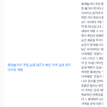
홍대놀거리 추천 홍대
면 볼거리·먹거리·쇼
이어지고,음악과 퍼포
득한 거리 특유의 활기
20~30대가 가장 많
역 중 하나입니다.그런
대에서 카페 → 식사 →
핑의 루틴만 반복하다
순간 새로운 자극이 
순간이 찾아옵니다.그
MZ 사이에서는“홍대
이색체험” 조합이 각
니다.그리고 그 중심
서 단 30분 거리인 
홍대놀거리 추천,요즘 MZ가 빠진 이색 실내 프리
실내 체험이 있습니다
다이빙 체험
벅적한 홍대인데, “홍
이색체험” 조합이 각
니다. 잠수풀 안에서는
호흡만 들리는 완전히 
이 극적인 ‘감성 대비
독보적인 만족감을 주
다. 1. 홍대에서 30
가까운 곳에 이런 이색