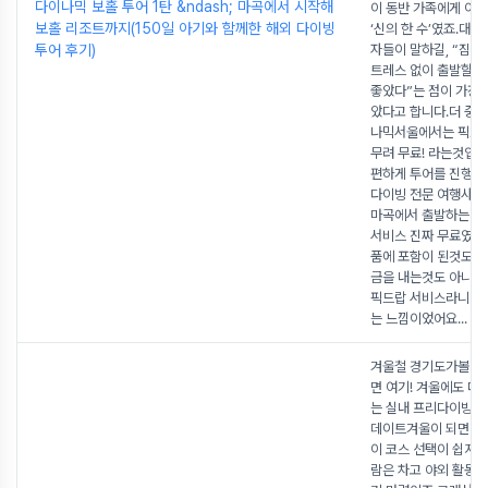
다이나믹 보홀 투어 1탄 &ndash; 마곡에서 시작해
이 동반 가족에게 이 
보홀 리조트까지(150일 아기와 함께한 해외 다이빙
‘신의 한 수’였죠.대
투어 후기)
자들이 말하길, “짐이
트레스 없이 출발할 수
좋았다”는 점이 가장 
았다고 합니다.더 중
나믹서울에서는 픽드
무려 무료! 라는것입
편하게 투어를 진행하
다이빙 전문 여행사가
마곡에서 출발하는 픽
서비스 진짜 무료였어
품에 포함이 된것도 아
금을 내는것도 아니었
픽드랍 서비스라니.. 
는 느낌이었어요
...
겨울철 경기도가볼만
면 여기! 겨울에도 따
는 실내 프리다이빙, 
데이트겨울이 되면 데
이 코스 선택이 쉽지 
람은 차고 야외 활동은