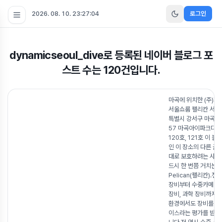
2026. 08. 10. 23:27:05
로그인
dynamicseoul_dive
로 등록된 네이버 블로그 포
스트 수는
120
건입니다.
마곡에 위치한 (주)제
서울쇼룸 펠리칸 서울
특별시 강서구 마곡중
57 마곡아이파크디어
120호, 121호 이 
인 이 장소의 다른 글
대로 보호하려는 사람
드시 한 번쯤 거치는 
Pelican(펠리칸).전 
장비부터 수중카메라, 
장비, 과학 장비까지 
환경에서도 장비를 지
이스라는 평가를 받는