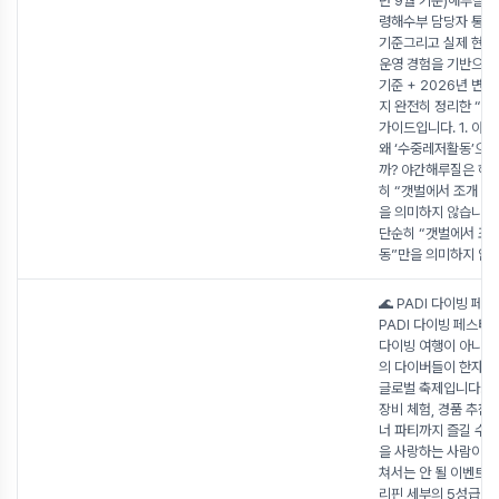
년 9월 기준)해루질 
령해수부 담당자 통화 
기준그리고 실제 현장
운영 경험을 기반으로 
기준 + 2026년 변
지 완전히 정리한 “가
가이드입니다. 1. 야
왜 ‘수중레저활동’으로
까? 야간해루질은 해
히 “갯벌에서 조개 줍
을 의미하지 않습니다
단순히 “갯벌에서 조개
동”만을 의미하지 않
🌊 PADI 다이빙 페
PADI 다이빙 페스티
다이빙 여행이 아니라
의 다이버들이 한자리
글로벌 축제입니다. 
장비 체험, 경품 추첨,
너 파티까지 즐길 수 
을 사랑하는 사람이라
쳐서는 안 될 이벤트죠
리핀 세부의 5성급 