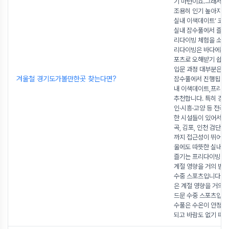
기 마련이죠.그래서 
조용히 인기 높아지고 
실내 이색데이트’ 코
실내 잠수풀에서 즐길 
리다이빙 체험을 소개
리다이빙은 바다에서만
포츠로 오해받기 쉽지
입문 과정 대부분은 
겨울철 경기도가볼만한곳 찾는다면?
잠수풀에서 진행됩니다
내 이색데이트,프리다
추천합니다. 특히 경
인·시흥·고양 등 전국
한 시설들이 있어서울 
곡, 김포, 인천 검단신
까지 접근성이 뛰어납니다
울에도 따뜻한 실내 
즐기는 프리다이빙 
계절 영향을 거의 받지
수중 스포츠입니다. 
은 계절 영향을 거의 
드문 수중 스포츠입니
수풀은 수온이 안정적
되고 바람도 없기 때
...