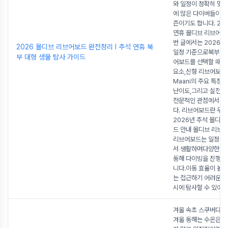
와 일정이 정확히 맞
에 많은 다이버들이 
즌이기도 합니다. 20
연휴 몰디브 리브어보
번 글에서는 2026년
2026 몰디브 리브어보드 완전정리 l 추석 연휴 북
일정 기준으로북부 몰
부 대형 생물 탐사 가이드
어보드를 선택할 때 
요소,신형 리브어보드 P
Maani의 주요 특징,
난이도,그리고 실전 
전문적인 관점에서 
다. 리브어보드란 무
2026년 추석 몰디브
드 안내 몰디브 리브
리브어보드는 일정 기
서 생활하며다양한 포
동해 다이빙을 진행하
니다.이동 효율이 높고
는 접근하기 어려운 
시에 탐사할 수 있어
...
겨울 속초 스쿠버다이
겨울 동해는 수온은 