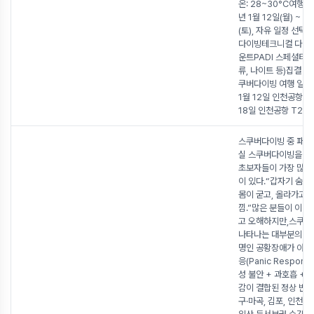
온: 28~30°C여행 기
년 1월 12일(월) ~ 1
(토), 자유 일정 선택
다이빙테크니컬 다이
운트PADI 스페셜티 교
류, 나이트 등)집결 안
쿠버다이빙 여행 일정 
1월 12일 인천공항 T1
18일 인천공항 T2그 
스쿠버다이빙 중 패닉
실 스쿠버다이빙을 처
초보자들이 가장 많이
이 있다.“갑자기 숨이
몸이 굳고, 올라가고 
낌.”많은 분들이 이걸
고 오해하지만,스쿠
나타나는 대부분의 반
명인 공황장애가 아니
응(Panic Response
성 불안 + 과호흡 + 
감이 결합된 정상 반
구·마곡, 김포, 인천 