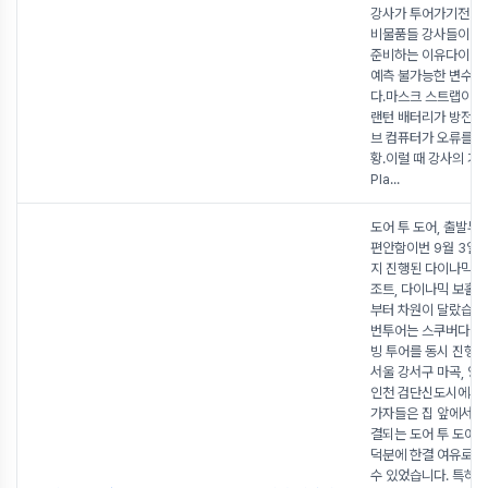
강사가 투어가기전 챙
비물품들 강사들이 백
준비하는 이유다이빙
예측 불가능한 변수가
다.마스크 스트랩이 
랜턴 배터리가 방전되
브 컴퓨터가 오류를 
황.이럴 때 강사의 가
Pla
...
도어 투 도어, 출발부
편안함이번 9월 3일
지 진행된 다이나믹서
조트, 다이나믹 보홀 
부터 차원이 달랐습니다
번투어는 스쿠버다이
빙 투어를 동시 진행을
서울 강서구 마곡, 양천
인천 검단신도시에서 
가자들은 집 앞에서 
결되는 도어 투 도어 
덕분에 한결 여유로운
수 있었습니다. 특히 