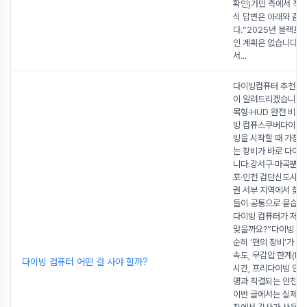
확인)가민 측에서 직접
식 답변은 아래와 같
다.“2025년 블랙프
인 계획은 없습니다.”
서
...
다이빙컴퓨터 추천 
이 알려드리겠습니다.
목형·HUD 완전 비교
빙 컴퓨스쿠버다이빙
빙을 시작할 때 가장 
는 장비가 바로 다이
니다.강서구·마곡뿐만
포·인천 검단신도시·일
권 서부 지역에서 찾
들이 공통으로 묻습니
다이빙 컴퓨터가 저한
맞을까요?”다이빙 컴
순히 ‘편의 장비’가 
속도, 무감압 한계(NDL
다이빙 컴퓨터 어떤 걸 사야 할까?
시간, 프리다이빙 안전
명과 직결되는 안전 
이번 글에서는 실제 교