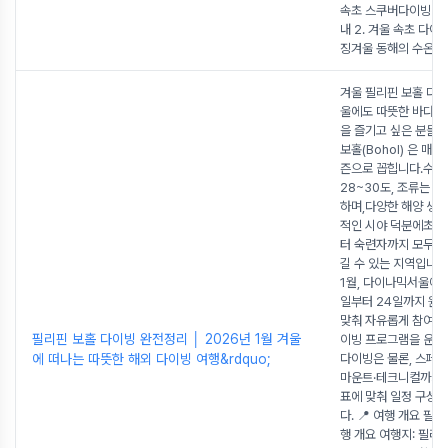
속초 스쿠버다이빙 투
내 2. 겨울 속초 다이
징겨울 동해의 수온은
.
겨울 필리핀 보홀 다이
울에도 따뜻한 바다에
을 즐기고 싶은 분들
보홀(Bohol) 은 매년
즌으로 꼽힙니다.수온
28~30도, 조류는 
하며,다양한 해양 생
적인 시야 덕분에초보
터 숙련자까지 모두 
길 수 있는 지역입니다
1월, 다이나믹서울에서
일부터 24일까지 원
맞춰 자유롭게 참여할 
필리핀 보홀 다이빙 완전정리 │ 2026년 1월 겨울
이빙 프로그램을 운영
에 떠나는 따뜻한 해외 다이빙 여행&rdquo;
다이빙은 물론, 스페
마운트·테크니컬까지
표에 맞춰 일정 구성
다. 📍 여행 개요 필
행 개요 여행지: 필리