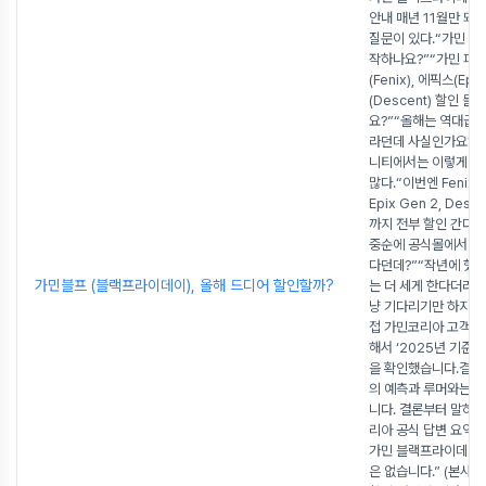
안내 매년 11월만 되
질문이 있다.“가민 블
작하나요?”“가민 피
(Fenix), 에픽스(Epi
(Descent) 할인 
요?”“올해는 역대급 
라던데 사실인가요?”
니티에서는 이렇게 떠
많다.“이번엔 Fenix 7/
Epix Gen 2, Desc
까지 전부 할인 간다더라
중순에 공식몰에서 프
다던데?”“작년에 했
가민블프 (블랙프라이데이), 올해 드디어 할인할까?
는 더 세게 한다더라.
냥 기다리기만 하지 
접 가민코리아 고객센
해서 ‘2025년 기준’
을 확인했습니다.결
의 예측과 루머와는 
니다. 결론부터 말하
리아 공식 답변 요약 “
가민 블랙프라이데이 
은 없습니다.” (본사 