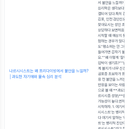
서 불안을 느낄까? 
심리학은 생각보다 밀
결되어 있다.특히 강서
김포, 인천 검단신도
찾아오시는 성인 초보
상담하다 보면처음 
시작할 때 예상치 못한
험하는 경우가 많다.
도“평소에는 안 그런
들어가면 갑자기 불안
요.”“왜 이렇게 ‘잘해
압박이 생기죠?”“남이
게 볼지가 너무 신경 쓰
나르시시스트는 왜 프리다이빙에서 불안을 느낄까?
공포증 초보자가 프리
│과도한 자기애와 물속 심리 분석
응 전 불안을 느끼는 
반응을 보이는 사람
으로 볼 때 **과도한
르시시즘 성향)**를 
가능성이 높다.먼저 
시작하자. 1. 여기서 
시시스트’는 병리적 
다 여기서 말하는 ‘나
트’는 병리적 진단이 
르시시스트”라고 하면