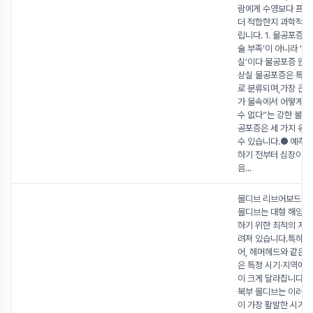
람에게 수영보다 프
더 적합한지 과학적으
립니다. 1. 물공포증의
술 부족’이 아니라 ‘통
실’이다 물공포증 원
상실 물공포증은 특정
로 분류되며,가장 큰 
가 물속에서 어떻게 
수 없다”는 강한 불안
공포증은 세 가지 유
수 있습니다.● 예측
하기 전부터 심장이 빨
음
...
몰디브 리브어보드 궁
몰디브는 대형 해양 
하기 위한 최적의 지역
려져 있습니다.특히 만
어, 헤머헤드와 같은 
은 특정 시기·지역에 
이 크게 달라집니다.그
북부 몰디브는 이러한
이 가장 활발한 시기로