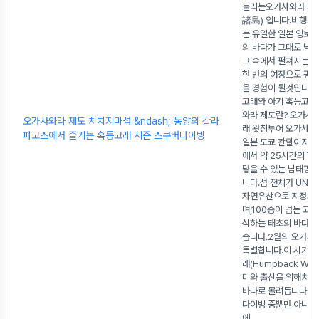
불리는오가사와라 제
諸島) 입니다.비행기가
는 유일한 일본 영토,
의 바다가 그대로 남아
그 속에서 펼쳐지는 
한 번의 여정으로 평생
을 경험이 될것입니다.
고래와 아기 혹등고래 
와라 제도란? 오가사
오가사와라 제도 치치지마섬 &ndash; 동양의 갈라
래 왓칭투어 오가사와
파고스에서 즐기는 혹등고래 시즌 스쿠버다이빙
일본 도쿄 관할이지만
에서 약 25시간의 항
닿을 수 있는 남태평
니다.섬 전체가 UNE
자연유산으로 지정되
며,100종이 넘는 고유
식하는 태초의 바다로
습니다.2월의 오가사
특별합니다.이 시기에
래(Humpback Whal
미와 출산을 위해치치
바다로 몰려듭니다.운
다이빙 중뿐만 아니라,
에
...