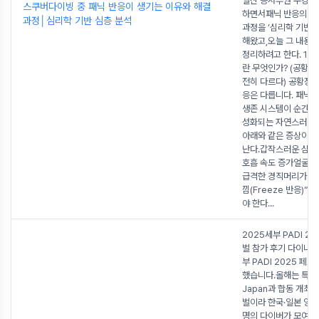
일산 등서부권 수강생
스쿠버다이빙 중 패닉 반응이 생기는 이유와 해결
하면서패닉 반응의 원
과정│심리학 기반 심층 분석
과정을 ‘심리학 기반’
해왔고,오늘 그 내용을
정리하려고 한다. 1. 
란 무엇인가? (공황장
전히 다르다) 공황장
응은 다릅니다. 패닉 
생존 시스템이 순간적
성화되는 자연스러운 
아래와 같은 증상이 
난다.갑작스러운 심장
호흡 속도 증가얼굴·
급격한 경직머리가 하
낌(Freeze 반응)“
야 한다
...
2025세부 PADI 2
벌 참가 후기 다이나
부 PADI 2025 페
했습니다.올해는 특히 
Japan과 합동 개최
벌이라 한국·일본 양
명의 다이버가 모여 