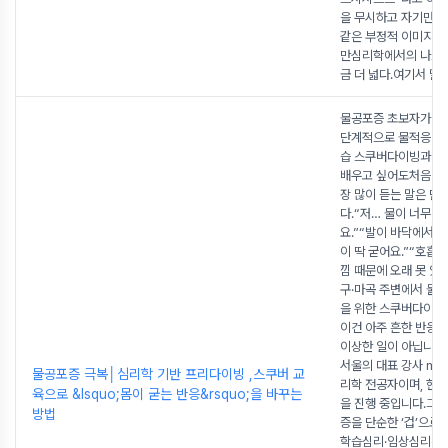
을 무시하고 자기만 아
같은 부정적 이미지가
만심리학에서의 나르
금 더 넓다.여기서 말
물공포증 초보자가 
단계적으로 물적응 훈
습 스쿠버다이빙과 
배우고 싶어도처음 상
장 많이 듣는 말은 단
다.“저… 물이 너무 
요.”“발이 바닥에서 
이 딱 굳어요.”“호흡
낌 때문에 오래 못 있어
구·마곡 주변에서 물
을 위한 스쿠버다이빙
이건 아주 흔한 반응이
이상한 일이 아닙니다
서울의 대표 강사 ma
물공포증 극복│심리학 기반 프리다이빙 ,스쿠버 교
리학 전공자이며, 현재
육으로 &lsquo;몸이 굳는 반응&rsquo;을 바꾸는
을 진행 중입니다.그
방법
증을 단순한 ‘겁’으로
학습심리·임상심리·성