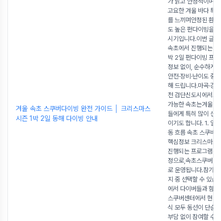
가 맑고 안정적이며,특
고요한 겨울 바다 특
를 느끼며안정된 환경
도 높은 펀다이빙을 즐
시기입니다.이번 글에
속초에서 진행되는 크
박 2일 펀다이빙 프
정보 없이, 순수하게 
안전·장비·난이도 중
해 드립니다.마곡·강서
천 검단신도시에서도 
가능한 속초는겨울 시
겨울 속초 스쿠버다이빙 완전 가이드 │ 크리스마스
들에게 특히 많이 선
시즌 1박 2일 동해 다이빙 안내
이기도 합니다. 1. 일
동 흐름 속초 스쿠버
핵심정보 크리스마스 
진행되는 프로그램은 1
정으로,속초스쿠버센
로 운영됩니다.참가 방
지 중 선택할 수 있습
에서 다이버들과 함께
스쿠버센터에서 현지 
식 모두 동선이 단순
부담 없이 참여할 수 