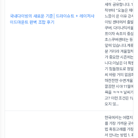
세히 공유합니다. 1. 
착부터 “오늘은 제대
국내다이빙의 새로운 기준│드라이슈트 + 레이저사
느낌이 온 이유 강서
이드마운트 완벽 조합 후기
이빙 센터에서 출발하
쿠버. 다이나믹서울의
프이자 속초의 중심 
초스쿠버센터는 등대
앞에 있습니다.계류장은
분 거리라 겨울철처럼
가 중요한 시즌에는 큰
니다.이날은 더 특별했
기 힘들정도로 정말 좋
씨 바람 거의 없음파고 
하잔잔한 수면겨울 동
깔끔한 시야 11월에 
욕을 ㅋㅋㅋ 날씨가 
고? 이런 조건은 1년에
오지 않
...
한국에서는 어렵지만,
를 가장 가까운 곳에서
법 혹등고래를 가장 
서 만나는 방법 1. 혹