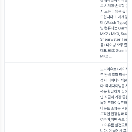
장에서 강사가 사용하
로 시계형·손목형·콘솔
지 모든 타입을 깊이 
드립니다. 1. 시계형 
터 (Watch Type)
빙 컴퓨터는 Garmin 
MK2 / MK3, Suunt
Shearwater Ter
동+다이빙 모두 즐길수
대표 모델: Garmin D
MK2
...
드라이슈트+레이저
트 완벽 조합 마곡스
성지 다이나믹서울이
다. 국내다이빙을 시
력을 확실하게 끌어올
면 지금이 가장 좋은 
특히 드라이슈트와 
마운트 조합은 겨울 
도적인 안정성과 퍼포
여주며,이번 속초 다
그 이유를 실전으로 
니다. 이 글에서 그 전