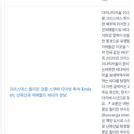
다이나믹서울 2025 
론 크리스마스 투어 
완 북부에 위치한 코론(
은에메랄드빛 바다와 
석회암 절벽이 만들어
한 풍경으로 유명합니
이버들은 이곳을 “수
자 천국 같은 바다”라
죠.2025년 크리스마스
이나믹서울이 준비한 
는따뜻한 바다에서 한
막을 보내며역사와 자
하는 바다를 탐험하는
다.이번 글에서는 코
크리스마스 필리핀 코론 스쿠버 다이빙 투어 &nda
주요 포인트, 현지 다
sh; 난파선과 에메랄드 바다의 만남
다이버 시선으로 정
요. 📍 코론은 어떤 
론은 필리핀 부수앙가
(Busuanga Island
은 해양 도시로 스쿠
로 난파선을 탐험할수
론은 필리핀 부수앙가