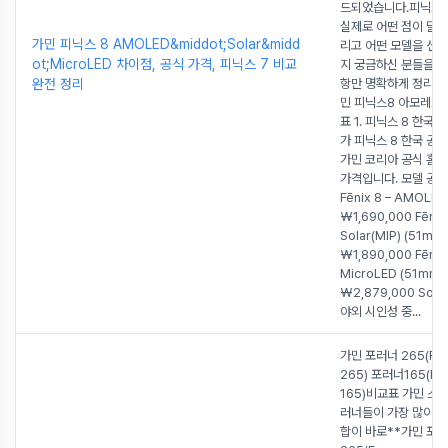
드되었습니다.피닉스 
실제로 어떤 점이 달
가민 피닉스 8 AMOLED&middot;Solar&midd
리고 어떤 모델을 선
ot;MicroLED 차이점, 공식 가격, 피닉스 7 비교
지 궁금하신 분들을 
완전 정리
항만 명확하게 정리했
민 피닉스8 아모레드,
표 1. 피닉스 8 한국
가 피닉스 8 한국 공
가민 코리아 공식 홈
가격입니다. 모델 공식
Fēnix 8 – AMOLE
₩1,690,000 Fēnix 
Solar(MIP) (51mm)
₩1,890,000 Fēnix 
MicroLED (51mm)
₩2,879,000 Sol
야외 시인성 중
...
가민 포러너 265(For
265) 포러너165(For
165)비교표 가민 스
러너들이 가장 많이 
합이 바로**가민 포