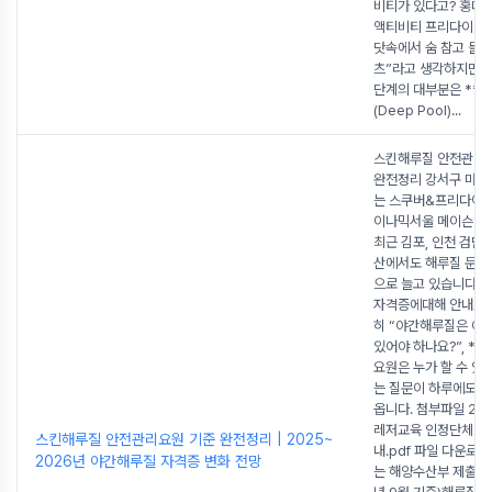
비티가 있다고? 홍대 
액티비티 프리다이빙은
닷속에서 숨 참고 들
츠”라고 생각하지만실
단계의 대부분은 **
(Deep Pool)
...
스킨해루질 안전관리
완전정리 강서구 마곡
는 스쿠버&프리다이빙
이나믹서울 메이슨 강
최근 김포, 인천 검단
산에서도 해루질 문의
으로 늘고 있습니다.
자격증에대해 안내드립
히 “야간해루질은 어
있어야 하나요?”, *
요원은 누가 할 수 있
는 질문이 하루에도 여
옵니다. 첨부파일 20
레저교육 인정단체별
스킨해루질 안전관리요원 기준 완전정리 | 2025~
내.pdf 파일 다운로드
2026년 야간해루질 자격증 변화 전망
는 해양수산부 제출자료