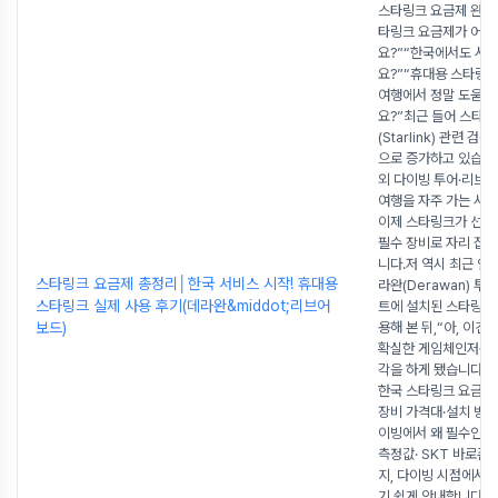
스타링크 요금제 완전 
타링크 요금제가 어떻
요?”“한국에서도 서
요?”“휴대용 스타링
여행에서 정말 도움이
요?”최근 들어 스타링
(Starlink) 관련 
으로 증가하고 있습니
외 다이빙 투어·리브
여행을 자주 가는 사
이제 스타링크가 선택
필수 장비로 자리 잡
니다.저 역시 최근 인
스타링크 요금제 총정리│한국 서비스 시작! 휴대용
라완(Derawan) 
스타링크 실제 사용 후기(데라완&middot;리브어
트에 설치된 스타링크
보드)
용해 본 뒤,“아, 이건
확실한 게임체인저구나
각을 하게 됐습니다.이
한국 스타링크 요금제 
장비 가격대·설치 방법
이빙에서 왜 필수인지·
측정값· SKT 바로폰
지, 다이빙 시점에서 
기 쉽게 안내합니다. 