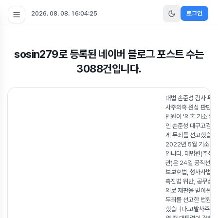
2026. 08. 08. 16:04:27
로그인
sosin279
로 등록된 네이버 블로그 포스트 수는
3088
건입니다.
대법 손준성 검사 무죄
사주의혹 원심 판단 
법원이 '의혹 기소'의
인 손준성 대구고검 
게 무죄를 선고했습니다
2022년 5월 기소된 
입니다. 대법원(주심 
관)은 24일 공직선거
보보호법, 형사사법절
촉진법 위반, 공무상 
의로 재판을 받아온 
무죄를 선고한 법원 
했습니다.고발사주 의