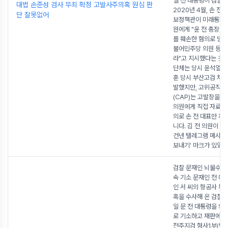
열 전 대통령이 검찰
대법 손준성 검사 무죄 확정 고발사주의혹 원심 판
2020년 4월, 손 전
단 잘못없어
보정책관이 미래통합당
원에게 "윤 전 총장 
를 훼손한 혐의로 당시
불어민주당 의원 등을
라"고 지시했다는 것
단체는 당시 윤석열 
훈 당시 부산고검 차
발했지만, 고위공직
(CAP)는 고발장을 작
의원에게 직접 자료를
의로 손 전 대표만 재
니다. 김 전 의원이 
건넨 텔레그램 메시지
보내기' 마크가 있었
...
검찰 문재인 뇌물수수
속 기소 문재인 전 대
인 서 씨의 항공사 특
혹을 수사해 온 검찰이
일 문 전 대통령을 뇌
로 기소하고 재판에 
전주지검 형사1부(박