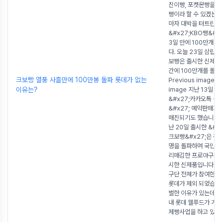
진이빵, 포켓몬빵을 
빵이라 할 수 있겠는데
마자 대박을 터트린 것
&#x27;KBO빵&#x
3일 만에 100만개가
다. 오늘 23일 삼립에
보빵은 출시한 신제품 
간에 100만개를 돌파
크보빵 열풍 사흘만에 100만봉 돌파 롯데가 없는
Previous image N
이유는?
image 지난 13일 
&#x27;카카오톡 선
&#x27; 예약판매가
매진되기도 했습니다.
난 20일 출시한 &#x
크보빵&#x27;은 관중
명을 돌파하며 국민 
리매김한 프로야구와 
시한 신제품입니다. 그
구단 전체가 참여한 
롯데가 제외 되었습니다
별한 이유가 있는데요
내 롯데 웰푸드가 기
제빵사업을 하고 있기