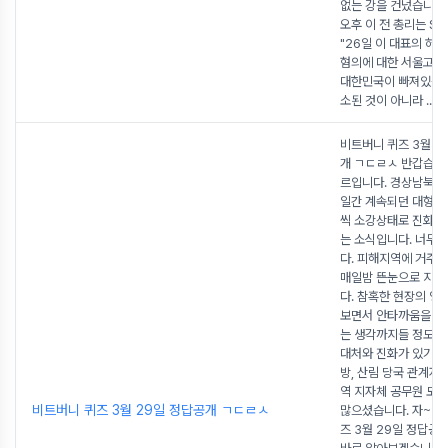
없는 강을 건넜습니다.
오후 이 전 총리는 S
"26일 이 대표의 허
혐의에 대한 서울고법
대한민국이 빠져있는 
소된 것이 아니라
...
비트버니 퀴즈 3월 2
개 ㄱㄷㄹㅅ 반갑습니
르입니다. 경상남북도
일간 계속되던 대형산
씩 소강상태로 진화가
는 소식입니다. 너무
다. 피해지역에 거주
매일밤 뜬눈으로 지새
다. 참혹한 현장의 영
보면서 안타까움을 넘
는 생각까지들 정도입
대처와 진화가 있기를
방, 산림 당국 관계자
역 지자체 공무원 모
비트버니 퀴즈 3월 29일 정답공개 ㄱㄷㄹㅅ
많으셨습니다. 자~ 비
즈 3월 29일 정답공