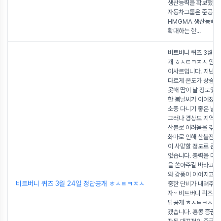
생산능력을 확보했습니
자동차그룹은 준공식
HMGMA 생산능력을
확대하는 한
...
비트버니 퀴즈 3월 2
개 ㅎㅅㅌㅋㅈㅅ 안녕
이사르입니다. 지난 
다르게 온도가 상승
못해 땀이 날 정도였습
한 봄날씨가 이어졌기
소풍 다니기 좋은 날 
그러나 경상도 지역에
산불로 어려움을 겪고
화마로 인해 산불진화 
이 사망할 정도로 큰 
없습니다. 총력을 다해
을 쏟아주길 바라고, 
와 강풍이 이어지고 
비트버니 퀴즈 3월 24일 정답공개 ㅎㅅㅌㅋㅈㅅ
중한 단비가 내려주길
자~ 비트버니 퀴즈 3월
답공개 ㅎㅅㅌㅋㅈㅅ
겠습니다. 홍콩 증권