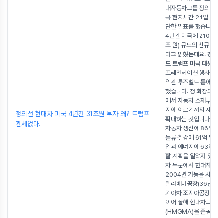
대자동차그룹 정의선 
국 현지시간 24일 백
단한 발표를 했습니다
4년간 미국에 210억 
조 원) 규모의 신규 
다고 밝혔는데요. 정 
드 트럼프 미국 대통
프레젠테이션 행사에 
악관 루즈벨트 룸에서
했습니다. 정 회장의 
에서 자동차 소재부터 
지에 이르기까지 제조
정의선 현대차 미국 4년간 31조원 투자 왜? 트럼프
확대하는 것입니다. 
관세없다.
자동차 생산에 86억 달
물류·철강에 61억 달러
업과 에너지에 63억 
할 계획을 알려져 있습
차 부문에서 현대차그
2004년 가동을 시작
앨라배마공장(36만대)
기아차 조지아공장(3
이어 올해 현대차그룹
(HMGMA)을 준공해