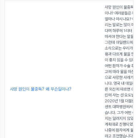
사망 원인이 물중독? 
이나? 여러분들은 하
얼마나 마시나요? 여
리는 말로는 많이 마시
다며 하루에 1리터 또
마셔야 한다는 말들이
그런데 아일랜드에서
소식으로는 우리가 많
용과 다르게 물을 많이
이 좋지 않을 수 있다
어떤 환자가 수술 후 
고에 따라 물을 마신 
으로 사망한 사례가 
니다. 영국 내 데일리 
사망 원인이 물중독? 왜 무슨일이나?
른 외신에 따르면 아
린에 사는 션 오도넬(
2020년 1월 더블린
센트 대학병원에서 수
습니다. 그가 어떤 수
지는 알려지지 않았지
계획대로 진행되었고
나중에 환자에게 물을
라고 조언했습니다. 