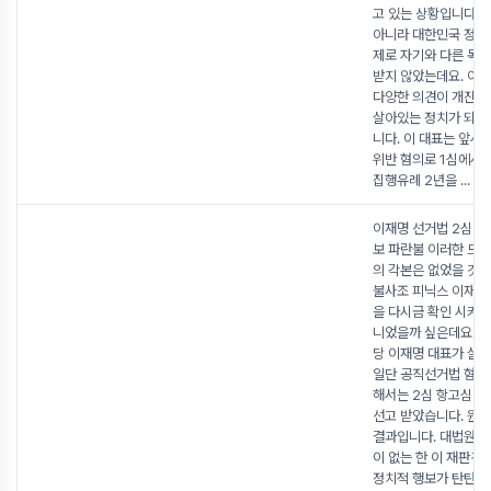
고 있는 상황입니다. 
아니라 대한민국 정치
제로 자기와 다른 목
받지 않았는데요. 이
다양한 의견이 개진되
살아있는 정치가 되기
니다. 이 대표는 앞서
위반 혐의로 1심에서 징
집행유례 2년을
...
이재명 선거법 2심 무
보 파란불 이러한 드
의 각본은 없었을 것 
불사조 피닉스 이재명
을 다시금 확인 시켜준
니었을까 싶은데요. 
당 이재명 대표가 살
일단 공직선거법 혐의
해서는 2심 항고심에
선고 받았습니다. 원
결과입니다. 대법원에
이 없는 한 이 재판건
정치적 행보가 탄탄해