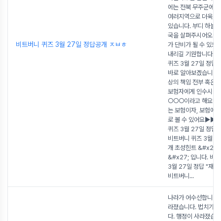
에는 전북 무주군에도
여러지역으로 더욱 확
있습니다. 부디 하늘
국을 살펴주시어오늘 
비트버니 퀴즈 3월 27일 정답공개 ㅈㅂㅎ
가 단비가 될 수 있도
내리길 기원합니다.자
퀴즈 3월 27일 정답
바로 알아보겠습니다.
상의 책임 전부 혹은 
보험자에게 인수시키
○○○이라고 해요! 
는 보험이자, 보험에 
로 볼 수 있어요▶▶
퀴즈 3월 27일 정답
비트버니 퀴즈 3월 2
개 초성힌트 &#x27
&#x27; 입니다. 비
3월 27일 정답 "재보
비트버니
...
나라가 어수선합니다.
라졌습니다. 법치가 
다. 행정이 사라졌습니