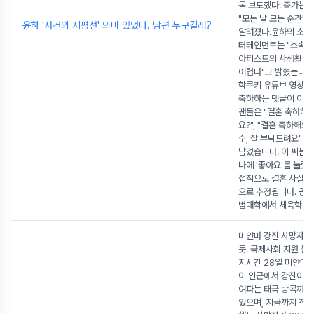
독 보도했다. 축가는 
"모든 날 모든 순간" 
윤하 '사건의 지평선' 의미 있었다. 남편 누구길래?
알려졌다.윤하의 소속사
터테인먼트는 "소속사
아티스트의 사생활을
어렵다"고 밝혔는데요.
학쿠키 유튜브 영상에
축하하는 댓글이 이어
팬들은 "결혼 축하하러
요?", "결혼 축하해요"
수, 잘 부탁드려요" 
남겼습니다. 이 씨는 
나에 '좋아요'를 눌렀
접적으로 결혼 사실을
으로 추정됩니다. 공
범대학에서 체육학을 
미얀마 강진 사망자 1
듯. 국제사회 지원 물
지시간 28일 미얀마 
이 인근에서 강진이 
여파는 태국 방콕까지
있으며, 지금까지 전달