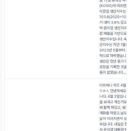
늘 13일 통계청 국가
(KOSIS)에 따르면 2
식점업 생산지수는
103.8(2020=100
기 대비 3.8% 감소했
박·음식업 생산지수는
점 매출을 기반으로 
생산지수입니다. 숙박
산지수는 작년 1월을
2023년 5월부터 2
적으로 하락했습니다. 
생산은 전년 동기 대
성장을 기록한 것을 
동이 없었습니다.
...
비트버니 퀴즈 4월 3
ㅇㄹㅅ 안녕하세요~ 
니다. 4월 3일입니다.
을 보내고 계신가요?
써 활짝 펴있고, 벚꽃
개화를 하였고,날도 
날이 이어지면서 상쾌
속입니다. 내일은 헌
서 윤석열 대통령 탄