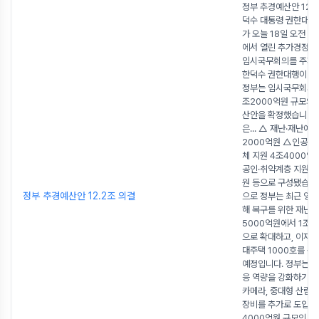
정부 추경예산안 12.
덕수 대통령 권한대행
가 오늘 18일 오전 
에서 열린 추가경정예
임시국무회의를 주재
한덕수 권한대행이 이
정부는 임시국무회의를
조2000억원 규모의
산안을 확정했습니다.
은... △ 재난·재난예방
2000억원 △인공지능
체 지원 4조4000억
공인·취약계층 지원 4
원 등으로 구성됐습니
정부 추경예산안 12.2조 의결
으로 정부는 최근 영남
해 복구를 위한 재난
5000억원에서 1조5
으로 확대하고, 이재민
대주택 1000호를 신
예정입니다. 정부는 재
응 역량을 강화하기 위
카메라, 중대형 산림헬
장비를 추가로 도입하고
4000억원 규모의 예