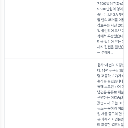
7500달러 한화로 약
9500만원의 영예를 
습니다. LPGA 투어는
월 만의 쾌거를 이룬 
김효주는 지난 2023년
일 볼런티어 오브 아
식에서 우승했습니다.
미국 릴리아 부는 대회
까지 접전을 펼쳤습니
는 부에게
...
윤하 '사건의 지평선'
다. 남편 누구길래? 가
명 고윤하, 37)가 어
혼식을 올렸습니다. 
통해 보도된 바에 따
남편은 유튜브 채널 '
운영하는 이효종(36)
졌습니다. 오늘 31일
뉴스는 윤하와 이효종이
일 서울 중구의 한 호
운 가족과 지인들만 
데 조촐한 결혼식을 