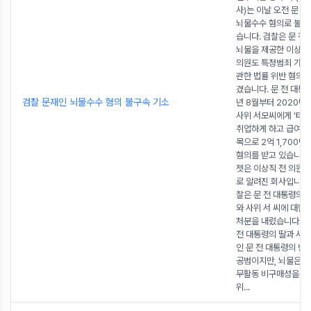
사)는 이날 오전 문 
뇌물수수 혐의로 불구
습니다. 검찰은 문 전
뇌물을 제공한 이상직
의원도 특정범죄 가중
관한 법률 위반 혐의로
겼습니다. 문 전 대통령
검찰 문재인 뇌물수수 혐의 불구속 기소
년 8월부터 2020년
사위 서모씨에게 '타
취업하게 하고 급여와
목으로 2억 1,700만
혐의를 받고 있습니다
젯은 이상직 전 의원
로 알려진 회사입니다.
찰은 문 전 대통령의 
와 사위 서 씨에 대한
처분을 내렸습니다. 검
전 대통령의 딸과 사
인 문 전 대통령의 범
공범이지만, 뇌물은 
무활동 비구매성을 
위
...