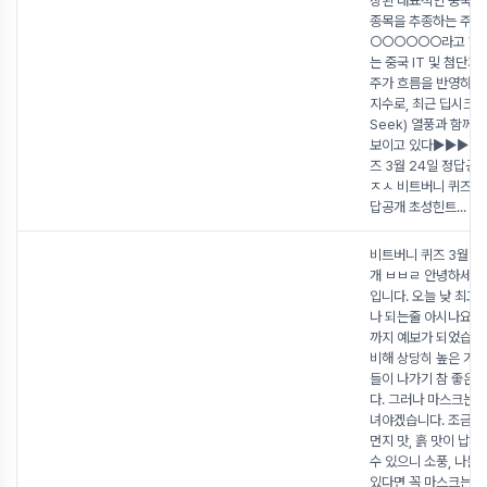
장된 대표적인 중국 기
종목을 추종하는 주
○○○○○○라고 해요
는 중국 IT 및 첨단
주가 흐름을 반영하는
지수로, 최근 딥시크(
Seek) 열풍과 함께 
보이고 있다▶▶▶ 비
즈 3월 24일 정답공
ㅈㅅ 비트버니 퀴즈 3
답공개 초성힌트
...
비트버니 퀴즈 3월 2
개 ㅂㅂㄹ 안녕하세요
입니다. 오늘 낮 최고
나 되는줄 아시나요?영
까지 예보가 되었습니
비해 상당히 높은 기
들이 나가기 참 좋은 
다. 그러나 마스크는 
녀야겠습니다. 조금만
먼지 맛, 흙 맛이 납니
수 있으니 소풍, 나들
있다면 꼭 마스크는 챙