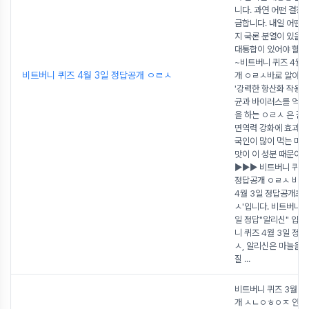
니다. 과연 어떤 결정
금합니다. 내일 어떤 
지 국론 분열이 있을 
대통합이 있어야 할 것
~비트버니 퀴즈 4월 
비트버니 퀴즈 4월 3일 정답공개 ㅇㄹㅅ
개 ㅇㄹㅅ바로 알아보
'강력한 항산화 작용을
균과 바이러스를 억제
을 하는 ㅇㄹㅅ 은 감
면역력 강화에 효과적
국인이 많이 먹는 마
맛이 이 성분 때문이라
▶▶▶ 비트버니 퀴즈 
정답공개 ㅇㄹㅅ 비트
4월 3일 정답공개초성
ㅅ'입니다. 비트버니 퀴
일 정답"알리신" 입니
니 퀴즈 4월 3일 정
ㅅ, 알리신은 마늘을 
질
...
비트버니 퀴즈 3월 3
개 ㅅㄴㅇㅎㅇㅈ 안녕