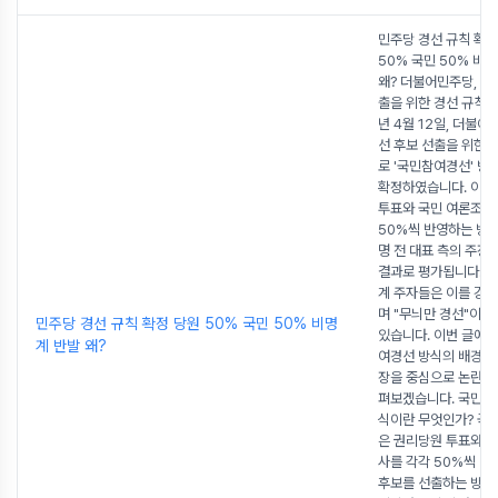
민주당 경선 규칙 확정
50% 국민 50% 비
왜? 더불어민주당, 대
출을 위한 경선 규칙 확
년 4월 12일, 더불
선 후보 선출을 위한 
로 '국민참여경선' 방
확정하였습니다. 이는
투표와 국민 여론조사
50%씩 반영하는 방식
명 전 대표 측의 주장
결과로 평가됩니다. 
계 주자들은 이를 강
며 "무늬만 경선"이라
민주당 경선 규칙 확정 당원 50% 국민 50% 비명
있습니다. 이번 글에
계 반발 왜?
여경선 방식의 배경과
장을 중심으로 논란의
펴보겠습니다. 국민참
식이란 무엇인가? 국
은 권리당원 투표와 
사를 각각 50%씩 반
후보를 선출하는 방식