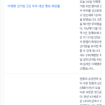
오늘 26일 이재영 대
이재명 선거법 2심 무죄 대선 행보 파란불
거법 위반 혐의로 2심
서 무죄를 선고받았습니
고 있는대로 1심에서 
을 받았습니다. 감형이
을 파기한 무죄형을 
다. 지난해 11월 15일
역 1년, 집행유예 2
은 지 131일 만입니다
서 판결이 확정되면 이
선거권을 유지한 채 
할 수 있게 됩니다. 
사6-2부(재판장 최은
일 공직선거법 위반 
에 넘겨진 이재명에게
고했습니다
...
한종희 삼성전자 부회
비 사망 한종희 삼성
(대표이사)이 오늘 2
비로 사망한 것으로 
다. 향년 63세로 비교
은 나이에 갑자기 사