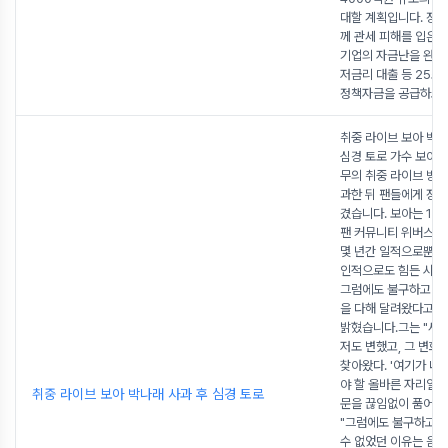
대할 계획입니다. 정부
께 관세 피해를 입은 
기업의 자금난을 완화
저금리 대출 등 25조
정책자금을 공급하고
..
취중 라이브 보아 박나
심경 토로 가수 보아(3
무의 취중 라이브 방송
과한 뒤 팬들에게 장문
겼습니다. 보아는 15
팬 커뮤니티 위버스를 
몇 년간 일적으로뿐만
인적으로도 힘든 시기
그럼에도 불구하고 저
을 다해 달려왔다고 
밝혔습니다.그는 "세
저도 변했고, 그 변화
찾아왔다. '여기가 내
야 할 올바른 자리일까
취중 라이브 보아 박나래 사과 후 심경 토로
문을 끊임없이 품어왔
"그럼에도 불구하고 
수 없었던 이유는 음