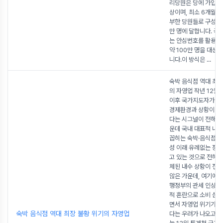
리당원은 당에 가입한 
상이며, 최소 6개월간
부한 당원들로 구성되며
만 명에 달합니다. 국
는 안심번호를 활용해
약 100만 명을 대상
니다.이 방식은
...
숙박 음식점 역대 최장
의 자영업 작년 12월 
이후 국가지도자가 
경제환경과 상황이 매
다는 시그널이 전해지
운데 국내 대표적 내
꼽히는 숙박·음식점업
성 이래 유례없는 장기
고 있는 것으로 전해졌
체된 내수 상황이 전
않은 가운데, 여기에 
행정부의 관세 인상과
적 혼란으로 소비 심
면서 자영업 위기가 심
숙박 음식점 역대 최장 불황 위기의 자영업
다는 우려가 나오고 있