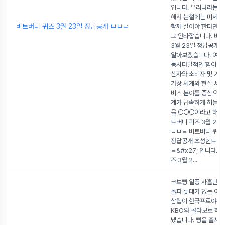
입니다. 우리나라는 
해서 봄철에는 미세먼
비트버니 퀴즈 3월 23일 정답공개 ㅂㅂㄹ
함께 살아야 한다면참
고 안타깝습니다. 비
3월 23일 정답공개
알아보겠습니다. 여러
동시다발적인 힘이 작
산자와 소비자 및 기업
가상 세계와 현실 세계
비스 분야를 중심으로
계가 급속하게 허물어
을 ○○○이라고 해요
트버니 퀴즈 3월 23
ㅂㅂㄹ 비트버니 퀴즈 
정답공개 초성힌트 &#
ㄹ&#x27; 입니다. 
즈 3월 2
...
크보빵 열풍 사흘만에 
돌파 롯데가 없는 이유
삼립이 한국프로야구
KBO와 콜라보로 작
냈습니다. 빵을 출시했