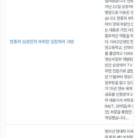
알려졌습니다. 한종희
지난 22일 심장마비로
병원으로 이송된 것으
습니다. 한종희 부회
자의 양대 부문인 DX
는 대표로 가전 사업을
중추적인 역할을 하는
한종희 삼성전자 부회장 심장마비 사망
다. 1962년생인 한 
안고등학교, 인하대 
를 졸업하고 1988년
영상사업부 개발팀에 
년간 삼성에서 TV 분
무한 전문가로 꼽힙니다
년 11월부터 영상디스
업부장을 맡고 있으며
가 15년 연속 세계 1
공로를 인정받아 202
자 대표이사 부회장으
IM(IT, 모바일)과 C
전) 부문을 통합한 세
역임했습니다.
...
정의선 현대차 미국 4
원 투자 왜? 트럼프 관