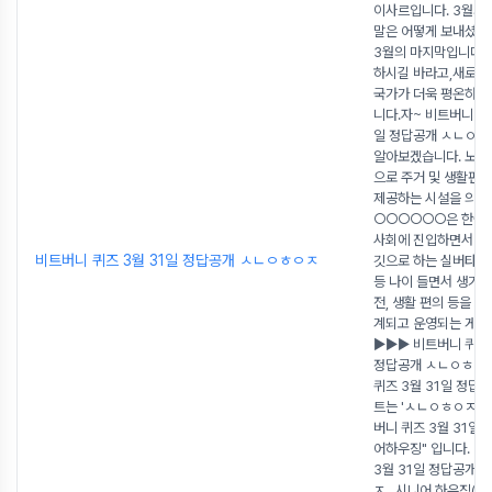
이사르입니다. 3월의 
말은 어떻게 보내셨나
3월의 마지막입니다. 
하시길 바라고,새로운 
국가가 더욱 평온하기
니다.자~ 비트버니 퀴즈
일 정답공개 ㅅㄴㅇㅎ
알아보겠습니다. 노인
으로 주거 및 생활편
제공하는 시설을 의미
○○○○○○은 한국
사회에 진입하면서 노
비트버니 퀴즈 3월 31일 정답공개 ㅅㄴㅇㅎㅇㅈ
깃으로 하는 실버타운
등 나이 들면서 생기는
전, 생활 편의 등을 
계되고 운영되는 게 
▶▶▶ 비트버니 퀴즈 
정답공개 ㅅㄴㅇㅎㅇ
퀴즈 3월 31일 정답
트는 'ㅅㄴㅇㅎㅇㅈ'입
버니 퀴즈 3월 31일 
어하우징" 입니다. 비
3월 31일 정답공개 
ㅈ , 시니어 하우징(Se