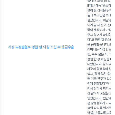
습니다. 오늘 15일 
E채널 예능 '솔로라이
살이 된 강식을 위해 
들과 부모님을 초대해
펼쳤습니다. 이날 황정
이가 곧 세 살이 된다"
맞아 세상에서 가장 
주고 싶어서 화려하게
다"고 파티 하우스로 
을 공개했습니다. 또
사강 부정출혈로 병원 암 의심 소견 후 응급수술
어머니는 직접 만든 
찜, 수수 붉은 떡, 미
짐한 한 상 차림을 대
더했습니다. 잠시 후, 
사강이 황정음의 집에
했고, 황정음은 "강식
때 미국 친구가 있어서
에게 전화했다"며 "언
에서 살아서 파티 문
것 같아서 도움을 요청
명했습니다. 반갑게 
은 황정음에게 미국에
생일 파티를 열어주고 
방'을 만들도록 도와준