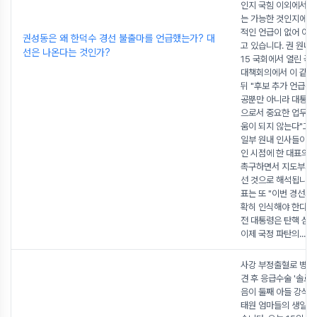
인지 국힘 이외에서의
는 가능한 것인지에 
적인 언급이 없어 여러
권성동은 왜 한덕수 경선 불출마를 언급했는가? 대
고 있습니다. 권 원내
선은 나온다는 것인가?
15 국회에서 열린 국
대책회의에서 이 같은
뒤 "후보 추가 언급은
공뿐만 아니라 대통령
으로서 중요한 업무 
움이 되지 않는다"고 
일부 원내 인사들이 
인 시점에 한 대표의 
촉구하면서 지도부가 
선 것으로 해석됩니다.
표는 또 "이번 경선의
확히 인식해야 한다"며
전 대통령은 탄핵 심판
이제 국정 파탄의
...
사강 부정출혈로 병원 
견 후 응급수술 '솔로
음이 둘째 아들 강식을
태원 엄마들의 생일상