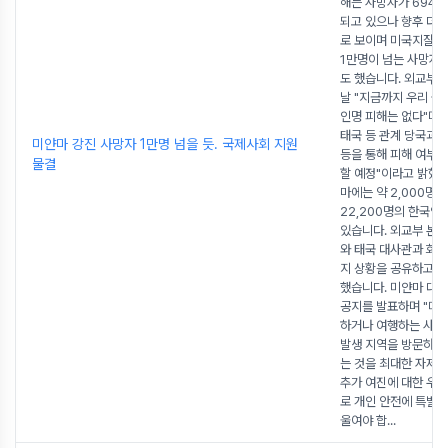
해는 사망자가 694
되고 있으나 향후 더 
로 보이며 미국지질
1만명이 넘는 사망자
도 했습니다. 외교부 
날 "지금까지 우리 국
인명 피해는 없다"며 
태국 등 관계 당국과 
미얀마 강진 사망자 1만명 넘을 듯. 국제사회 지원
등을 통해 피해 여부를
물결
할 예정"이라고 밝혔습
마에는 약 2,000명,
22,200명의 한국인
있습니다. 외교부 본
와 태국 대사관과 회의
지 상황을 공유하고 
했습니다. 미얀마 대
공지를 발표하며 "미
하거나 여행하는 사람
발생 지역을 방문하거
는 것을 최대한 자제해
추가 여진에 대한 우
로 개인 안전에 특별한
울여야 합
...