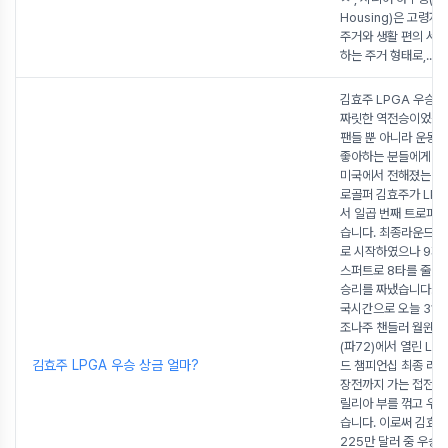
Housing)은 고령
주거와 생활 편의 서
하는 주거 형태로,
...
김효주 LPGA 우승 
짜릿한 역전승이었습니
팬들 뿐 아니라 운동,
좋아하는 분들에게 기
미국에서 전해졌는데요
로골퍼 김효주가 LPG
서 일곱 번째 트로피를
습니다. 최종라운드 시
로 시작하였으나 9개 
스퍼트로 8타를 줄이
승리를 짜냈습니다. 
국시간으로 오늘 31일
조나주 챈들러 월윈드
(파72)에서 열린 LP
김효주 LPGA 우승 상금 얼마?
드 챔피언십 최종 라
장전까지 가는 접전 
릴리아 부를 꺾고 우
습니다. 이로써 김효주
225만 달러 중 우승