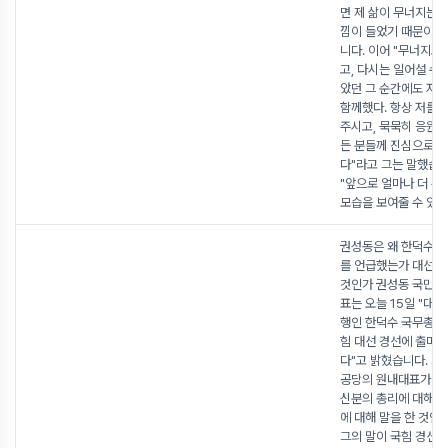
면 제 삶이 무너지는 
낌이 들었기 때문이다
니다. 이어 "무너지고,
고, 다시는 일어설 수 
았던 그 순간에도 저
함께했다. 항상 저를 
주시고, 묵묵히 응원해
든 분들께 진심으로 
다"라고 그는 말했습니
"앞으로 얼마나 더 무
모습을 보여줄 수 있
권성동은 왜 한덕수 
를 언급했는가 대선은
것인가 권성동 국민의
표는 오늘 15일 "대
행인 한덕수 국무총리
힘 대선 경선에 출마하
다"고 밝혔습니다. 그
공당의 원내대표가 현
신분의 총리에 대해 
에 대해 말을 한 것인
그의 말이 국힘 경선만