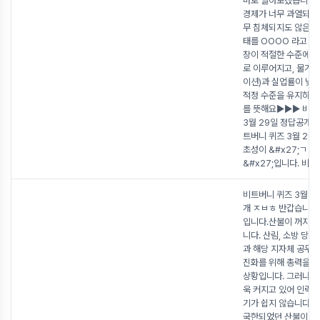
바로 알아보겠습니다. 
경제가 너무 과열되지도
무 침체되지도 않은 
태를 OOOO 라고 해요
장이 적절한 수준에서
로 이루어지고, 물가 
이션)과 실업률이 낮으
적정 수준을 유지하는
를 뜻해요▶▶▶ 비트
3월 29일 정답공개 
트버니 퀴즈 3월 29
초성이 &#x27;ㄱㄷ
&#x27;입니다. 비트
비트버니 퀴즈 3월 2
개 ㅈㅂㅎ 반갑습니다
입니다.산불이 꺼지지
니다. 산림, 소방 당
과 해당 지자체 공무
진화를 위해 총력을 
상황입니다. 그러나 
욱 커지고 있어 인력
기가 쉽지 않습니다.
국한되었던 산불이 어