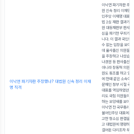
이낙연 파기자판 주장
원 신속 정리 이재명 
민주당 이재명 대표의
법 2심 재판 결과가 
원 대등재판부 판사들
심을 파기한 무죄가 
니다. 이 결과 국민의
수 없는 입장을 보이고
데 율사출신 의원들이
을 주장하고 나섰습니다
나경원 등 판사출신 중
아니라 장동혁 의원과
원도 동조를 하고 있습
에 한때 같은 소속이
이낙연 파기자판 주장했나? 대법원 신속 정리 이재
문재인 정부 시절 국
명 직격
대표를 역임하였던 이
리도 국힘 의원들의 
하는 모양새를 보이고
이낙연 전 국무총리는
불어민주당 대표에게 
고한 항소심 판결을 
고 대법원에 명령하고,
걸어둔 다리조차 두고